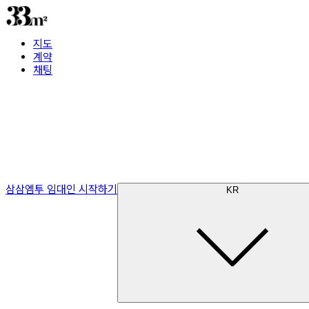
지도
계약
채팅
삼삼엠투 임대인 시작하기
KR