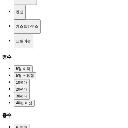
펜션
게스트하우스
모텔여관
평수
5평 이하
5평 ~ 10평
10평대
20평대
30평대
40평 이상
층수
반지하