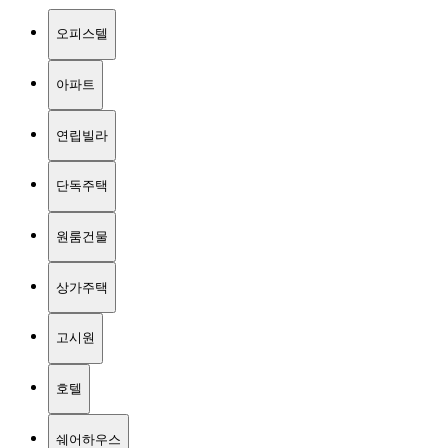
오피스텔
아파트
연립빌라
단독주택
원룸건물
상가주택
고시원
호텔
쉐어하우스