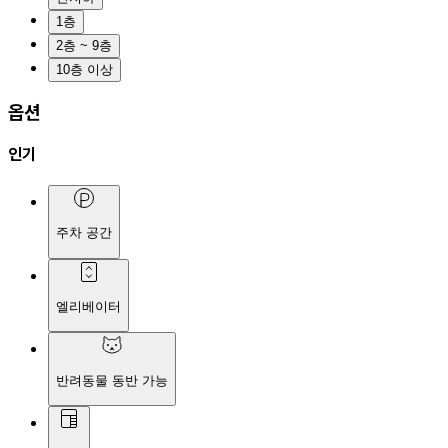
1층
2층 ~ 9층
10층 이상
옵션
인기
주차 공간
엘리베이터
반려동물 동반 가능