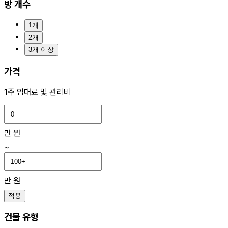
방 개수
1개
2개
3개 이상
가격
1주 임대료 및 관리비
만 원
~
만 원
적용
건물 유형