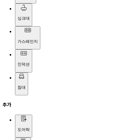
싱크대
가스레인지
인덕션
침대
추가
도어락