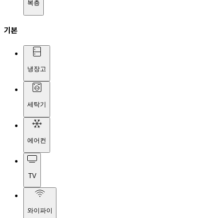
복층
기본
냉장고
세탁기
에어컨
TV
와이파이