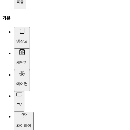
복층
기본
냉장고
세탁기
에어컨
TV
와이파이