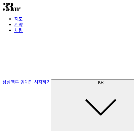
지도
계약
채팅
삼삼엠투 임대인 시작하기
KR