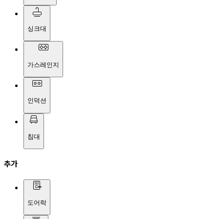
싱크대
가스레인지
인덕션
침대
추가
도어락