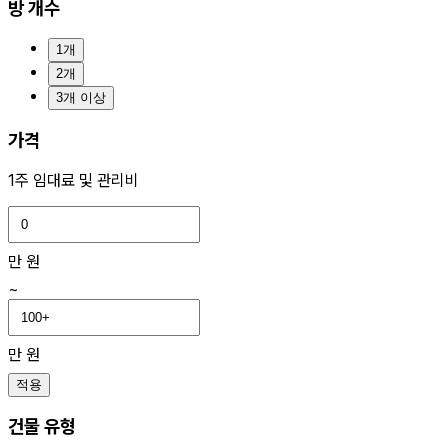
방 개수
1개
2개
3개 이상
가격
1주 임대료 및 관리비
만 원
~
만 원
적용
건물 유형