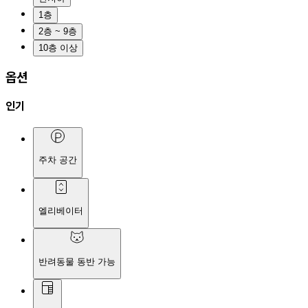
1층
2층 ~ 9층
10층 이상
옵션
인기
주차 공간
엘리베이터
반려동물 동반 가능