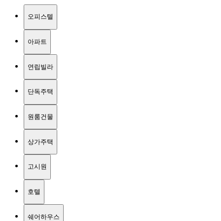
오피스텔
아파트
연립빌라
단독주택
원룸건물
상가주택
고시원
호텔
쉐어하우스