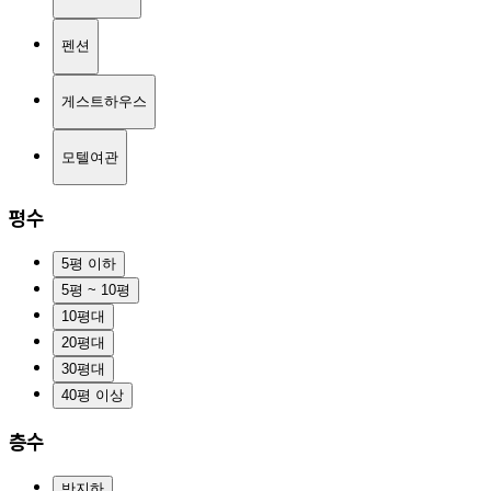
펜션
게스트하우스
모텔여관
평수
5평 이하
5평 ~ 10평
10평대
20평대
30평대
40평 이상
층수
반지하