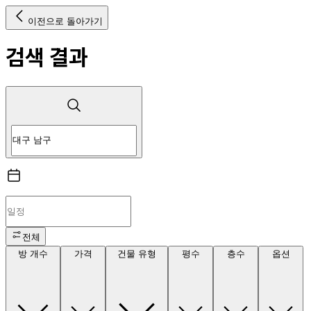
이전으로 돌아가기
검색 결과
전체
방 개수
가격
건물 유형
평수
층수
옵션