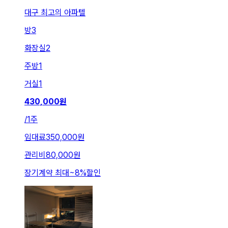
대구 최고의 아파텔
방
3
화장실
2
주방
1
거실
1
430,000
원
/
1주
임대료
350,000원
관리비
80,000원
장기계약 최대
~
8
%
할인