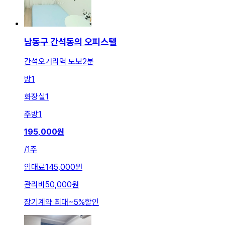
남동구 간석동의 오피스텔
간석오거리역 도보2분
방
1
화장실
1
주방
1
195,000
원
/
1주
임대료
145,000원
관리비
50,000원
장기계약 최대
~
5
%
할인