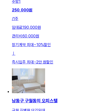
주방
1
250,000
원
/
1주
임대료
190,000원
관리비
60,000원
장기계약 최대
~
10
%
할인
ㅣ
즉시입주 최대
~
2만 원
할인
남동구 구월동의 오피스텔
구월 길병원 단기임대