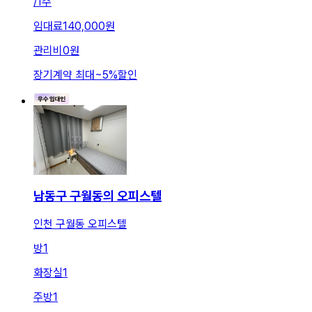
/
1주
임대료
140,000원
관리비
0원
장기계약 최대
~
5
%
할인
남동구 구월동의 오피스텔
인천 구월동 오피스텔
방
1
화장실
1
주방
1