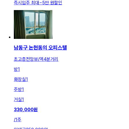
즉시입주 최대
~
5만 원
할인
남동구 논현동의 오피스텔
초고층전망뷰/역4분거리
방
1
화장실
1
주방
1
거실
1
330,000
원
/
1주