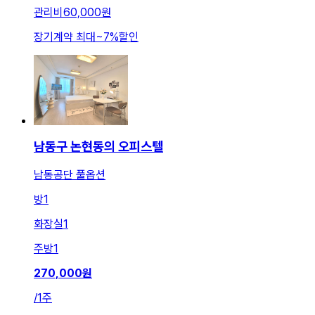
관리비
60,000원
장기계약 최대
~
7
%
할인
남동구 논현동의 오피스텔
남동공단 풀옵션
방
1
화장실
1
주방
1
270,000
원
/
1주