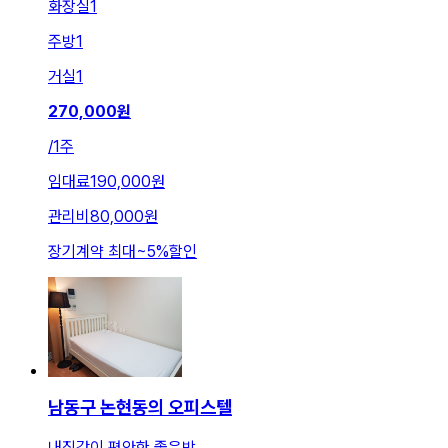
화장실
1
주방
1
거실
1
270,000
원
/
1주
임대료
190,000원
관리비
80,000원
장기계약 최대
~
5
%
할인
남동구 논현동의 오피스텔
내집같이 편안한 좋은방