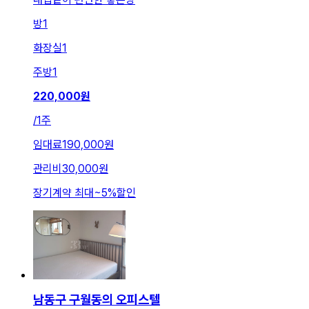
방
1
화장실
1
주방
1
220,000
원
/
1주
임대료
190,000원
관리비
30,000원
장기계약 최대
~
5
%
할인
남동구 구월동의 오피스텔