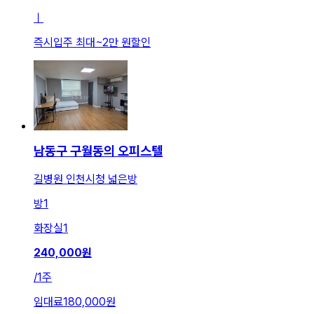
ㅣ
즉시입주 최대
~
2만 원
할인
남동구 구월동의 오피스텔
길병원 인천시청 넓은방
방
1
화장실
1
240,000
원
/
1주
임대료
180,000원