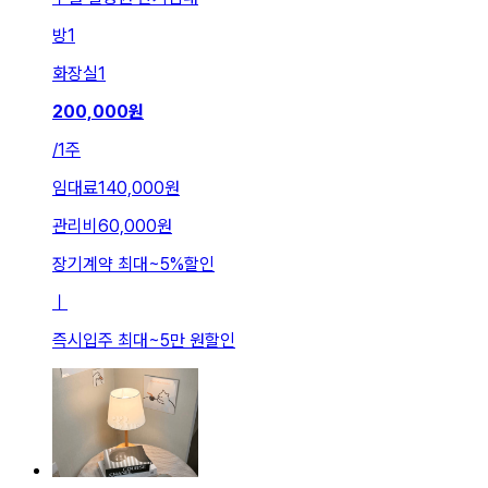
방
1
화장실
1
200,000
원
/
1주
임대료
140,000원
관리비
60,000원
장기계약 최대
~
5
%
할인
ㅣ
즉시입주 최대
~
5만 원
할인