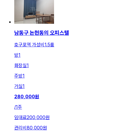
남동구 논현동의 오피스텔
호구포역 가성비1.5룸
방
1
화장실
1
주방
1
거실
1
280,000
원
/
1주
임대료
200,000원
관리비
80,000원