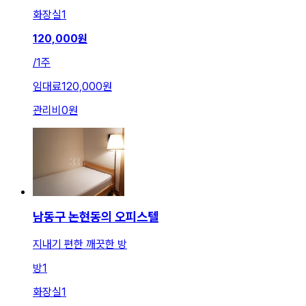
화장실
1
120,000
원
/
1주
임대료
120,000원
관리비
0원
남동구 논현동의 오피스텔
지내기 편한 깨끗한 방
방
1
화장실
1