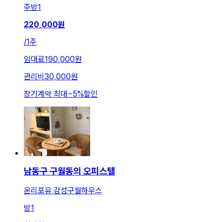
주방
1
220,000
원
/
1주
임대료
190,000원
관리비
30,000원
장기계약 최대
~
5
%
할인
남동구 구월동의 오피스텔
온리포유 감성구월하우스
방
1