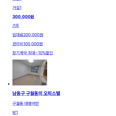
거실
1
300,000
원
/
1주
임대료
200,000원
관리비
100,000원
장기계약 최대
~
10
%
할인
남동구 구월동의 오피스텔
구월동 대명어반
방
1