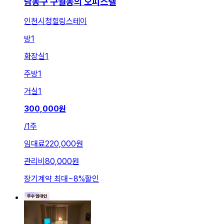
남동구 구월동의 오피스텔
인천시청힐링스테이
방
1
화장실
1
주방
1
거실
1
300,000
원
/
1주
임대료
220,000원
관리비
80,000원
장기계약 최대
~
8
%
할인