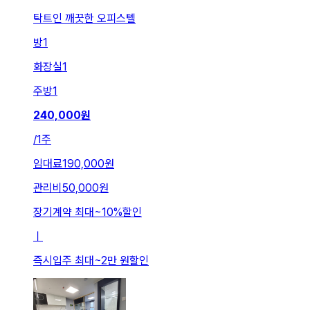
탁트인 깨끗한 오피스텔
방
1
화장실
1
주방
1
240,000
원
/
1주
임대료
190,000원
관리비
50,000원
장기계약 최대
~
10
%
할인
ㅣ
즉시입주 최대
~
2만 원
할인