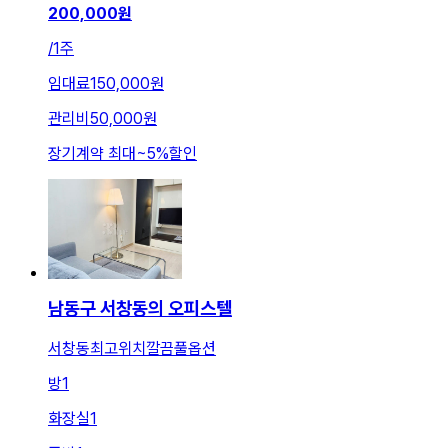
200,000
원
/
1주
임대료
150,000원
관리비
50,000원
장기계약 최대
~
5
%
할인
남동구 서창동의 오피스텔
서창동최고위치깔끔풀옵션
방
1
화장실
1