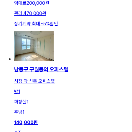
임대료
200,000원
관리비
70,000원
장기계약 최대
~
5
%
할인
남동구 구월동의 오피스텔
시청 앞 신축 오피스텔
방
1
화장실
1
주방
1
140,000
원