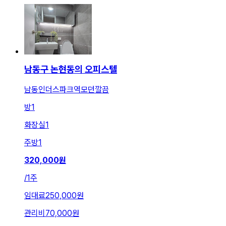
남동구 논현동의 오피스텔
남동인더스파크역모던깔끔
방
1
화장실
1
주방
1
320,000
원
/
1주
임대료
250,000원
관리비
70,000원