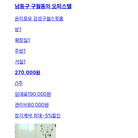
남동구 구월동의 오피스텔
온리포유 감성구월스윗홈
방
1
화장실
1
주방
1
거실
1
270,000
원
/
1주
임대료
190,000원
관리비
80,000원
장기계약 최대
~
5
%
할인