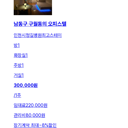
남동구 구월동의 오피스텔
인천시청길병원최고스테이
방
1
화장실
1
주방
1
거실
1
300,000
원
/
1주
임대료
220,000원
관리비
80,000원
장기계약 최대
~
8
%
할인