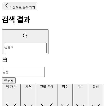
이전으로 돌아가기
검색 결과
전체
방 개수
가격
건물 유형
평수
층수
옵션