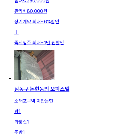
임대료
250,000원
관리비
80,000원
장기계약 최대
~
6
%
할인
ㅣ
즉시입주 최대
~
1만 원
할인
남동구 논현동의 오피스텔
소래포구역 이안논현
방
1
화장실
1
주방
1