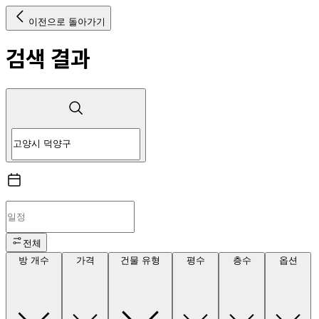
이전으로 돌아가기
검색 결과
전체
방 개수
가격
건물 유형
평수
층수
옵션