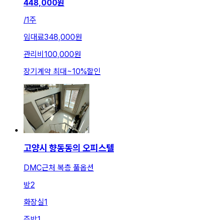
448,000
원
/
1주
임대료
348,000원
관리비
100,000원
장기계약 최대
~
10
%
할인
고양시 향동동의 오피스텔
DMC근처 복층 풀옵션
방
2
화장실
1
주방
1