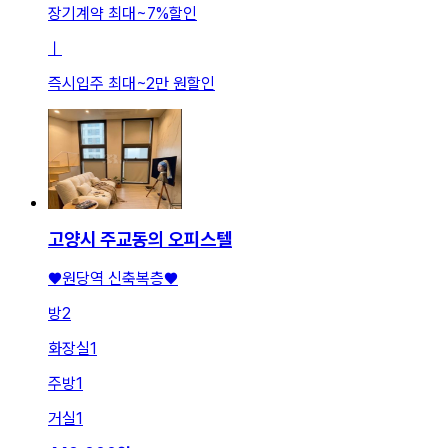
장기계약 최대
~
7
%
할인
ㅣ
즉시입주 최대
~
2만 원
할인
고양시 주교동의 오피스텔
♥원당역 신축복층♥
방
2
화장실
1
주방
1
거실
1