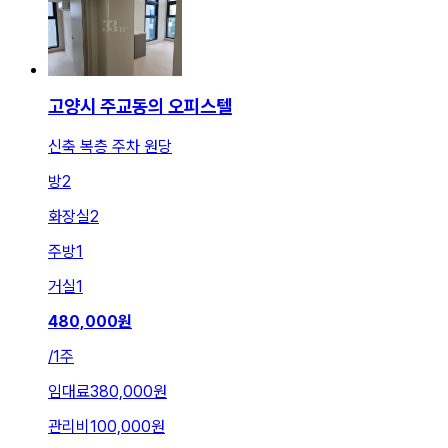
고양시 주교동의 오피스텔
신축 복층 주차 원당
방
2
화장실
2
주방
1
거실
1
480,000
원
/
1주
임대료
380,000원
관리비
100,000원