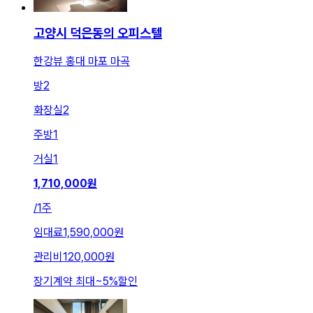
고양시 덕은동의 오피스텔
한강뷰 홍대 마포 마곡
방
2
화장실
2
주방
1
거실
1
1,710,000
원
/
1주
임대료
1,590,000원
관리비
120,000원
장기계약 최대
~
5
%
할인