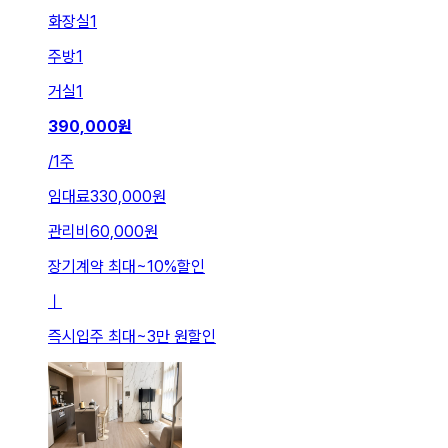
화장실
1
주방
1
거실
1
390,000
원
/
1주
임대료
330,000원
관리비
60,000원
장기계약 최대
~
10
%
할인
ㅣ
즉시입주 최대
~
3만 원
할인