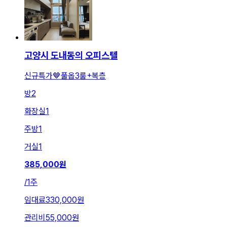
고양시 도내동의 오피스텔
신규특가🤎풀옵3룸+복층
방
2
화장실
1
주방
1
거실
1
385,000
원
/
1주
임대료
330,000원
관리비
55,000원