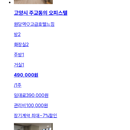
고양시 주교동의 오피스텔
원당역♡고급호텔느낌
방
2
화장실
2
주방
1
거실
1
490,000
원
/
1주
임대료
390,000원
관리비
100,000원
장기계약 최대
~
7
%
할인