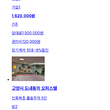
거실
1
1,620,000
원
/
1주
임대료
1,500,000원
관리비
120,000원
장기계약 최대
~
8
%
할인
고양시 도내동의 오피스텔
신축복층 풀옵주차 5인
방
2