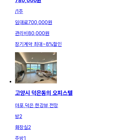
780,000
원
/
1주
임대료
700,000원
관리비
80,000원
장기계약 최대
~
8
%
할인
고양시 덕은동의 오피스텔
마포,덕은 한강뷰 전망
방
2
화장실
2
주방
1