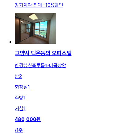
장기계약 최대
~
10
%
할인
고양시 덕은동의 오피스텔
한강뷰신축투룸✨마곡상암
방
2
화장실
1
주방
1
거실
1
480,000
원
/
1주