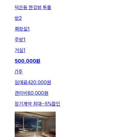
덕은동 한강뷰 투룸
방
2
화장실
1
주방
1
거실
1
500,000
원
/
1주
임대료
420,000원
관리비
80,000원
장기계약 최대
~
5
%
할인