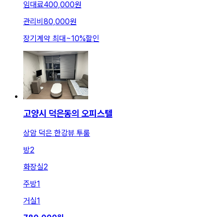
임대료
400,000원
관리비
80,000원
장기계약 최대
~
10
%
할인
고양시 덕은동의 오피스텔
상암 덕은 한강뷰 투룸
방
2
화장실
2
주방
1
거실
1