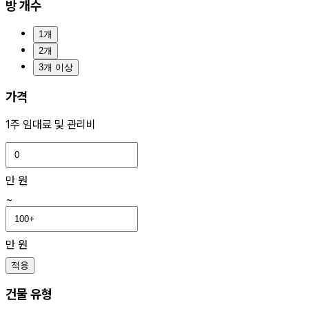
방 개수
1개
2개
3개 이상
가격
1주 임대료 및 관리비
만 원
~
만 원
적용
건물 유형