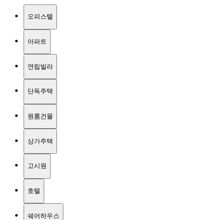
오피스텔
아파트
연립빌라
단독주택
원룸건물
상가주택
고시원
호텔
쉐어하우스