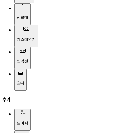
싱크대
가스레인지
인덕션
침대
추가
도어락