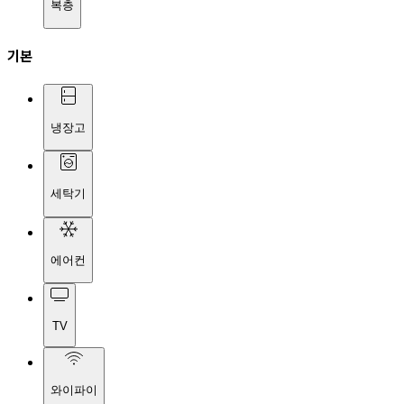
복층
기본
냉장고
세탁기
에어컨
TV
와이파이