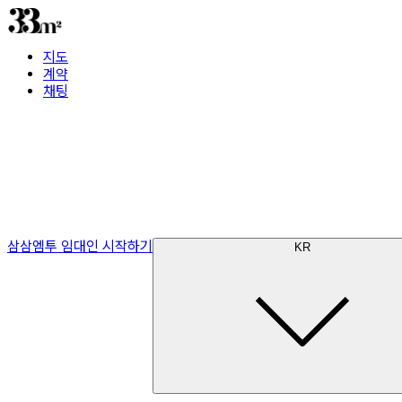
지도
계약
채팅
삼삼엠투 임대인 시작하기
KR