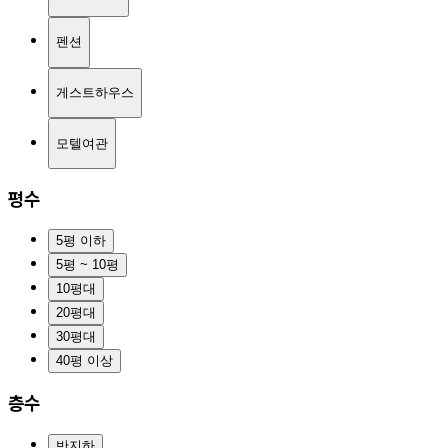
펜션
게스트하우스
모텔여관
평수
5평 이하
5평 ~ 10평
10평대
20평대
30평대
40평 이상
층수
반지하