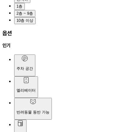
1층
2층 ~ 9층
10층 이상
옵션
인기
주차 공간
엘리베이터
반려동물 동반 가능