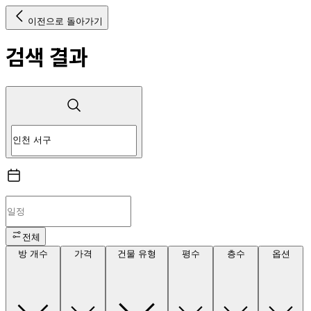
이전으로 돌아가기
검색 결과
전체
방 개수
가격
건물 유형
평수
층수
옵션