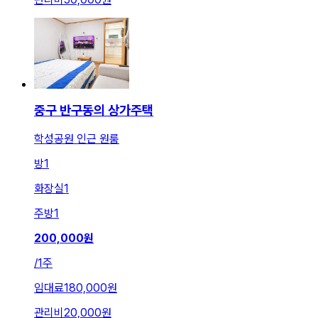
중구 반구동의 상가주택
학성공원 인근 원룸
방
1
화장실
1
주방
1
200,000
원
/
1주
임대료
180,000원
관리비
20,000원