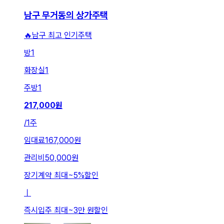
남구 무거동의 상가주택
🔥남구 최고 인기주택
방
1
화장실
1
주방
1
217,000
원
/
1주
임대료
167,000원
관리비
50,000원
장기계약 최대
~
5
%
할인
ㅣ
즉시입주 최대
~
3만 원
할인