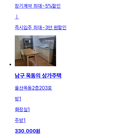
장기계약 최대
~
5
%
할인
ㅣ
즉시입주 최대
~
3만 원
할인
남구 옥동의 상가주택
울산옥동2층203호
방
1
화장실
1
주방
1
330,000
원