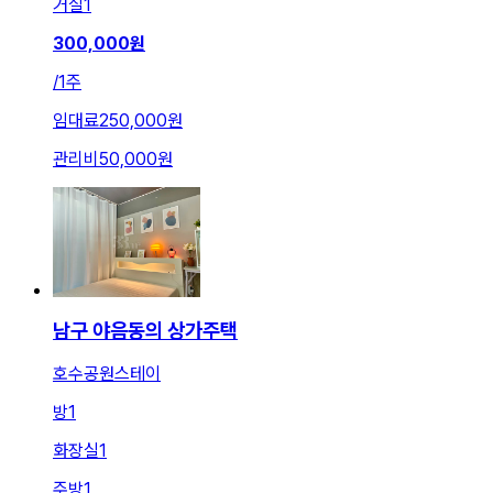
거실
1
300,000
원
/
1주
임대료
250,000원
관리비
50,000원
남구 야음동의 상가주택
호수공원스테이
방
1
화장실
1
주방
1