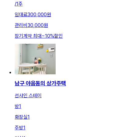
/
1주
임대료
300,000원
관리비
30,000원
장기계약 최대
~
10
%
할인
남구 야음동의 상가주택
선샤인 스테이
방
1
화장실
1
주방
1