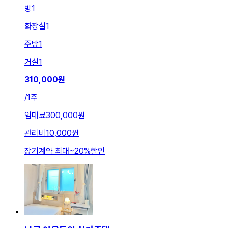
방
1
화장실
1
주방
1
거실
1
310,000
원
/
1주
임대료
300,000원
관리비
10,000원
장기계약 최대
~
20
%
할인