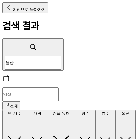
이전으로 돌아가기
검색 결과
전체
방 개수
가격
건물 유형
평수
층수
옵션