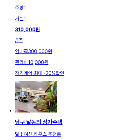
주방
1
거실
1
310,000
원
/
1주
임대료
300,000원
관리비
10,000원
장기계약 최대
~
20
%
할인
남구 달동의 상가주택
달빛여신 하우스 추천룸