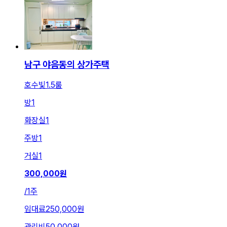
남구 야음동의 상가주택
호수빛1.5룸
방
1
화장실
1
주방
1
거실
1
300,000
원
/
1주
임대료
250,000원
관리비
50,000원