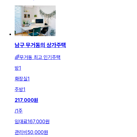
남구 무거동의 상가주택
🌈무거동 최고 인기주택
방
1
화장실
1
주방
1
217,000
원
/
1주
임대료
167,000원
관리비
50,000원