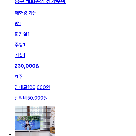
중구 태화동의 상가주택
태화강 가든
방
1
화장실
1
주방
1
거실
1
230,000
원
/
1주
임대료
180,000원
관리비
50,000원