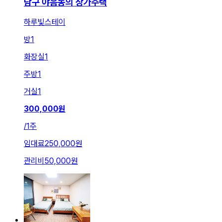
남구 야음동의 상가주택
하루빛스테이
방
1
화장실
1
주방
1
거실
1
300,000
원
/
1주
임대료
250,000원
관리비
50,000원