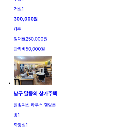
거실
1
300,000
원
/
1주
임대료
250,000원
관리비
50,000원
남구 달동의 상가주택
달빛여신 하우스 힐링룸
방
1
화장실
1