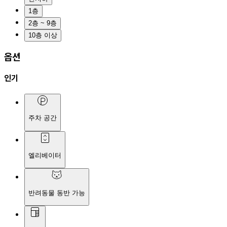
1층
2층 ~ 9층
10층 이상
옵션
인기
주차 공간
엘리베이터
반려동물 동반 가능