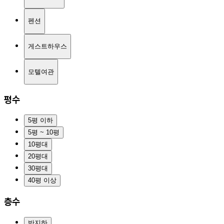
펜션
게스트하우스
모텔여관
평수
5평 이하
5평 ~ 10평
10평대
20평대
30평대
40평 이상
층수
반지하