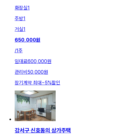
화장실
1
주방
1
거실
1
650,000
원
/
1주
임대료
600,000원
관리비
50,000원
장기계약 최대
~
5
%
할인
강서구 신호동의 상가주택