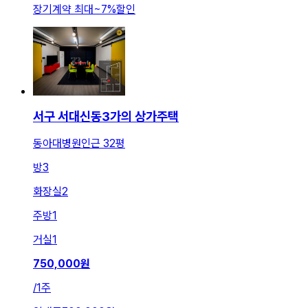
장기계약 최대
~
7
%
할인
서구 서대신동3가의 상가주택
동아대병원인근 32평
방
3
화장실
2
주방
1
거실
1
750,000
원
/
1주