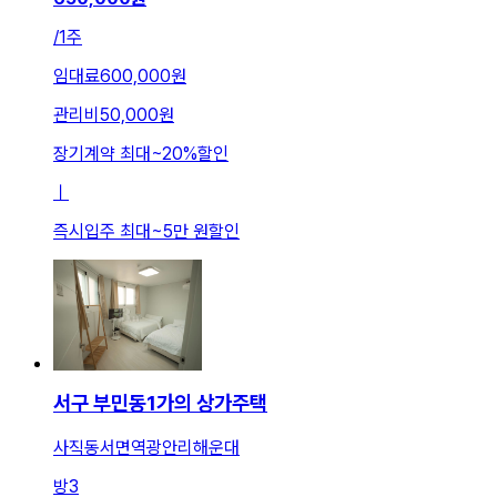
/
1주
임대료
600,000원
관리비
50,000원
장기계약 최대
~
20
%
할인
ㅣ
즉시입주 최대
~
5만 원
할인
서구 부민동1가의 상가주택
사직동서면역광안리해운대
방
3