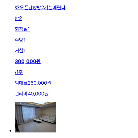
💯오픈남향방2거실베란다
방
2
화장실
1
주방
1
거실
1
300,000
원
/
1주
임대료
260,000원
관리비
40,000원