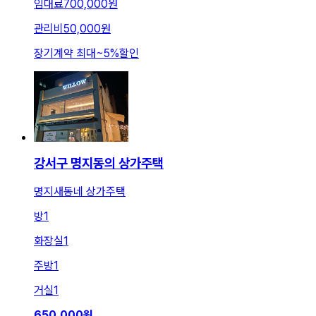
임대료
700,000원
관리비
50,000원
장기계약 최대
~
5
%
할인
강서구 명지동의 상가주택
명지새동네 상가주택
방
1
화장실
1
주방
1
거실
1
650,000
원