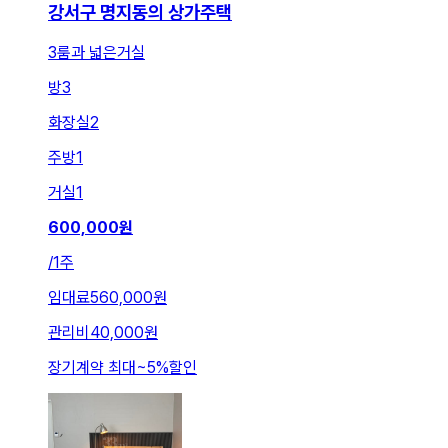
강서구 명지동의 상가주택
3룸과 넓은거실
방
3
화장실
2
주방
1
거실
1
600,000
원
/
1주
임대료
560,000원
관리비
40,000원
장기계약 최대
~
5
%
할인