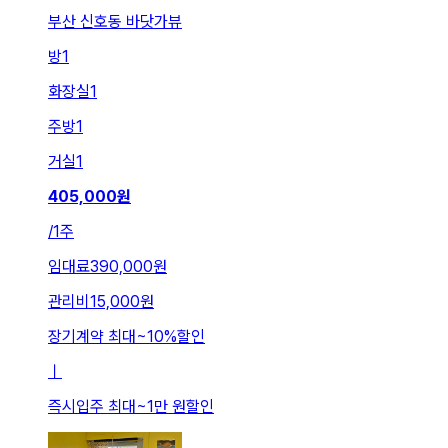
부산 신호동 바닷가뷰
방
1
화장실
1
주방
1
거실
1
405,000
원
/
1주
임대료
390,000원
관리비
15,000원
장기계약 최대
~
10
%
할인
ㅣ
즉시입주 최대
~
1만 원
할인