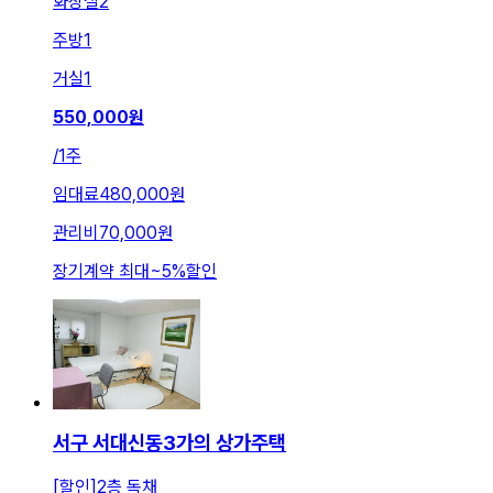
화장실
2
주방
1
거실
1
550,000
원
/
1주
임대료
480,000원
관리비
70,000원
장기계약 최대
~
5
%
할인
서구 서대신동3가의 상가주택
[할인]2층 독채