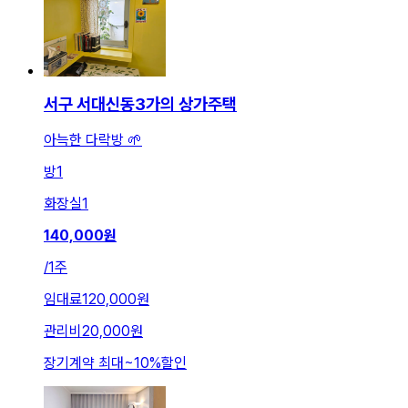
서구 서대신동3가의 상가주택
아늑한 다락방 🌱
방
1
화장실
1
140,000
원
/
1주
임대료
120,000원
관리비
20,000원
장기계약 최대
~
10
%
할인