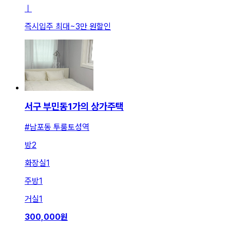
ㅣ
즉시입주 최대
~
3만 원
할인
서구 부민동1가의 상가주택
#남포동 투룸토성역
방
2
화장실
1
주방
1
거실
1
300,000
원