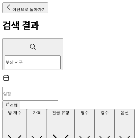
이전으로 돌아가기
검색 결과
전체
방 개수
가격
건물 유형
평수
층수
옵션