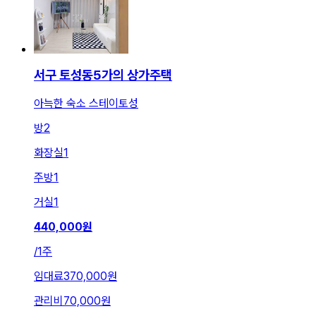
서구 토성동5가의 상가주택
아늑한 숙소 스테이토성
방
2
화장실
1
주방
1
거실
1
440,000
원
/
1주
임대료
370,000원
관리비
70,000원