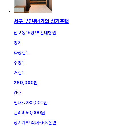
서구 부민동1가의 상가주택
남포동19평/부산대병원
방
2
화장실
1
주방
1
거실
1
280,000
원
/
1주
임대료
230,000원
관리비
50,000원
장기계약 최대
~
5
%
할인