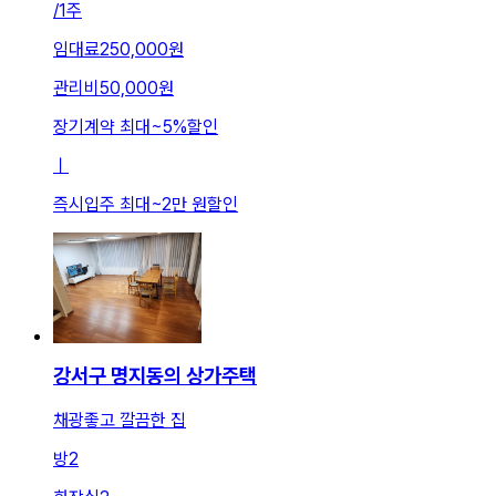
/
1주
임대료
250,000원
관리비
50,000원
장기계약 최대
~
5
%
할인
ㅣ
즉시입주 최대
~
2만 원
할인
강서구 명지동의 상가주택
채광좋고 깔끔한 집
방
2