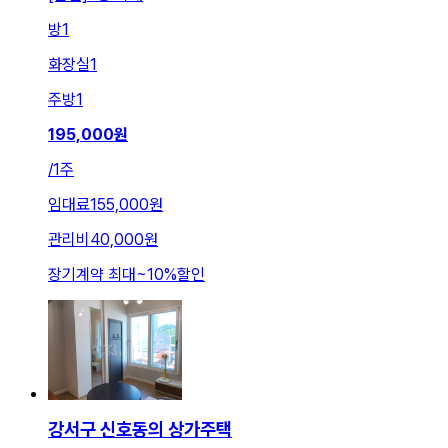
방
1
화장실
1
주방
1
195,000
원
/
1주
임대료
155,000원
관리비
40,000원
장기계약 최대
~
10
%
할인
강서구 신호동의 상가주택