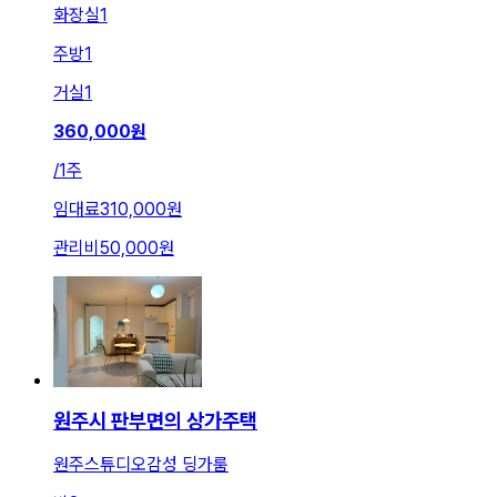
화장실
1
주방
1
거실
1
360,000
원
/
1주
임대료
310,000원
관리비
50,000원
원주시 판부면의 상가주택
원주스튜디오감성 딩가룸