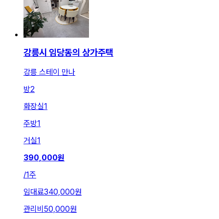
강릉시 임당동의 상가주택
강릉 스테이 만나
방
2
화장실
1
주방
1
거실
1
390,000
원
/
1주
임대료
340,000원
관리비
50,000원