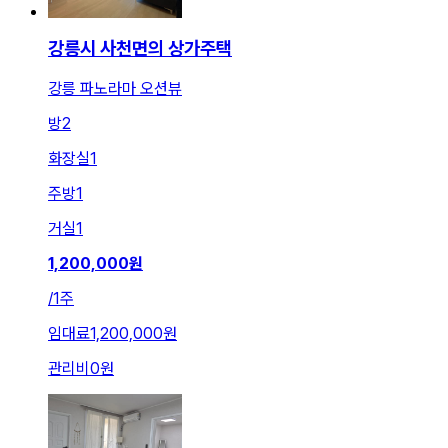
강릉시 사천면의 상가주택
강릉 파노라마 오션뷰
방
2
화장실
1
주방
1
거실
1
1,200,000
원
/
1주
임대료
1,200,000원
관리비
0원