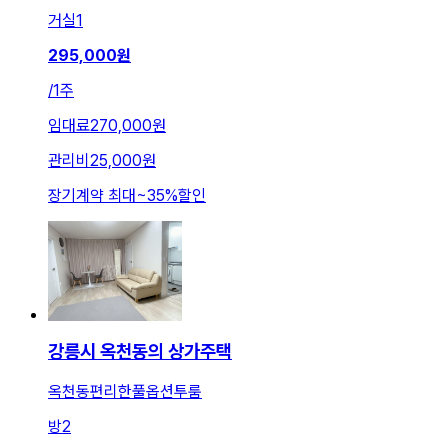
거실
1
295,000
원
/
1주
임대료
270,000원
관리비
25,000원
장기계약 최대
~
35
%
할인
강릉시 옥천동의 상가주택
옥천동편리한풀옵션투룸
방
2