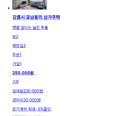
강릉시 포남동의 상가주택
햇볕 잘드는 넓은 투룸
방
2
화장실
2
주방
1
거실
1
250,000
원
/
1주
임대료
230,000원
관리비
20,000원
장기계약 최대
~
5
%
할인