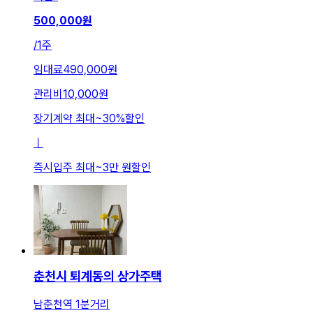
500,000
원
/
1주
임대료
490,000원
관리비
10,000원
장기계약 최대
~
30
%
할인
ㅣ
즉시입주 최대
~
3만 원
할인
춘천시 퇴계동의 상가주택
남춘천역 1분거리