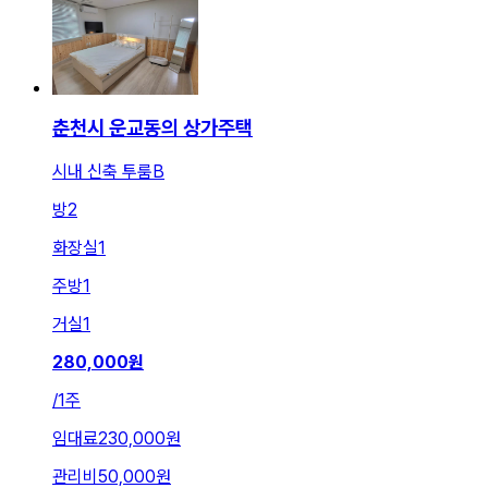
춘천시 운교동의 상가주택
시내 신축 투룸B
방
2
화장실
1
주방
1
거실
1
280,000
원
/
1주
임대료
230,000원
관리비
50,000원