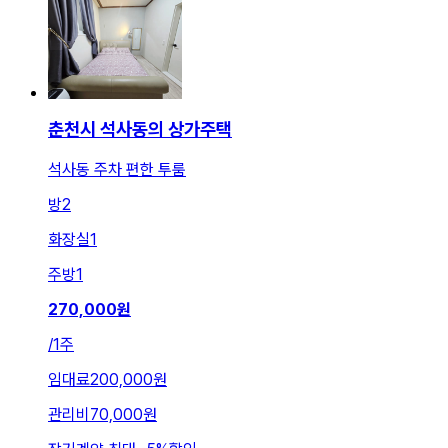
춘천시 석사동의 상가주택
석사동 주차 편한 투룸
방
2
화장실
1
주방
1
270,000
원
/
1주
임대료
200,000원
관리비
70,000원