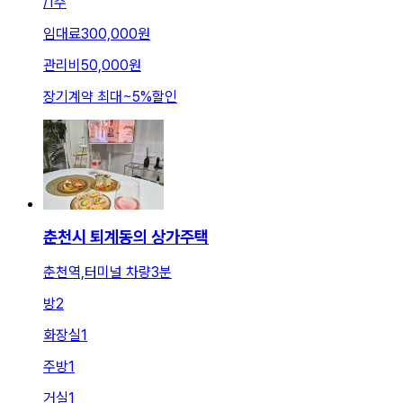
/
1주
임대료
300,000원
관리비
50,000원
장기계약 최대
~
5
%
할인
춘천시 퇴계동의 상가주택
춘천역,터미널 차량3분
방
2
화장실
1
주방
1
거실
1