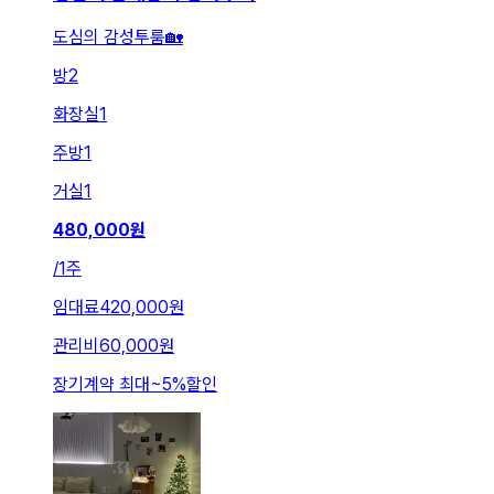
도심의 감성투룸🏡
방
2
화장실
1
주방
1
거실
1
480,000
원
/
1주
임대료
420,000원
관리비
60,000원
장기계약 최대
~
5
%
할인