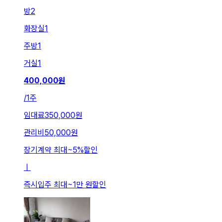
방
2
화장실
1
주방
1
거실
1
400,000
원
/
1주
임대료
350,000원
관리비
50,000원
장기계약 최대
~
5
%
할인
ㅣ
즉시입주 최대
~
1만 원
할인