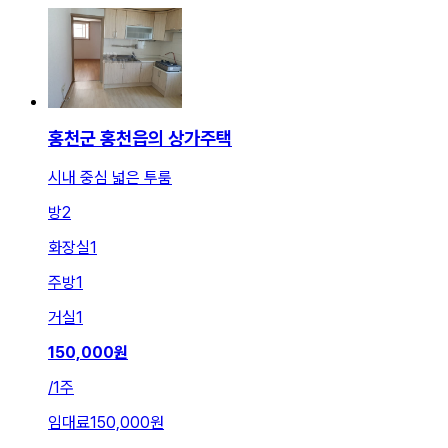
홍천군 홍천읍의 상가주택
시내 중심 넓은 투룸
방
2
화장실
1
주방
1
거실
1
150,000
원
/
1주
임대료
150,000원