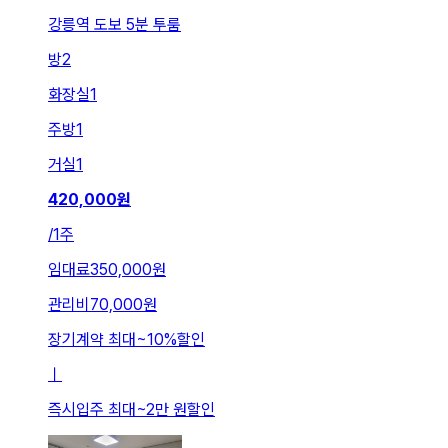
강릉역 도보 5분 투룸
방
2
화장실
1
주방
1
거실
1
420,000
원
/
1주
임대료
350,000원
관리비
70,000원
장기계약 최대
~
10
%
할인
ㅣ
즉시입주 최대
~
2만 원
할인