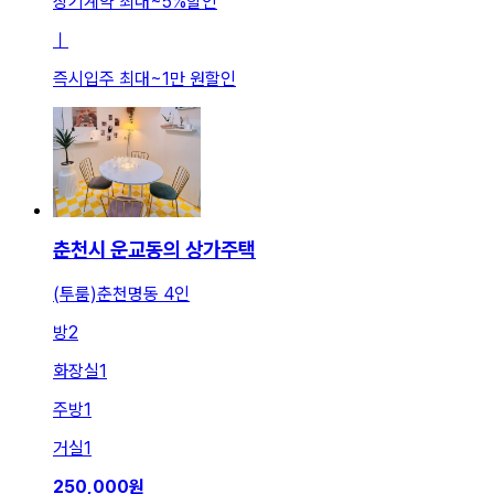
장기계약 최대
~
5
%
할인
ㅣ
즉시입주 최대
~
1만 원
할인
춘천시 운교동의 상가주택
(투룸)춘천명동 4인
방
2
화장실
1
주방
1
거실
1
250,000
원