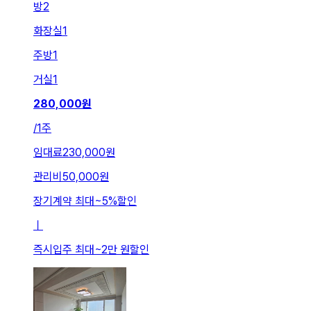
방
2
화장실
1
주방
1
거실
1
280,000
원
/
1주
임대료
230,000원
관리비
50,000원
장기계약 최대
~
5
%
할인
ㅣ
즉시입주 최대
~
2만 원
할인