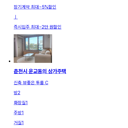
장기계약 최대
~
5
%
할인
ㅣ
즉시입주 최대
~
2만 원
할인
춘천시 운교동의 상가주택
신축 뷰좋은 투룸 C
방
2
화장실
1
주방
1
거실
1