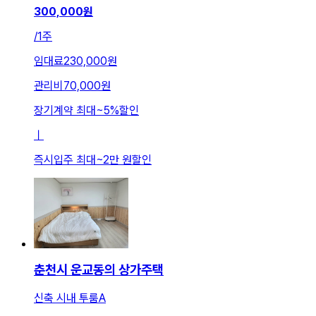
300,000
원
/
1주
임대료
230,000원
관리비
70,000원
장기계약 최대
~
5
%
할인
ㅣ
즉시입주 최대
~
2만 원
할인
춘천시 운교동의 상가주택
신축 시내 투룸A