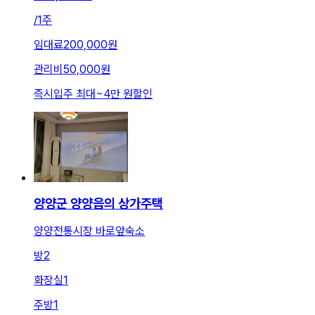
/
1주
임대료
200,000원
관리비
50,000원
즉시입주 최대
~
4만 원
할인
양양군 양양읍의 상가주택
양양전통시장 바로앞숙소
방
2
화장실
1
주방
1