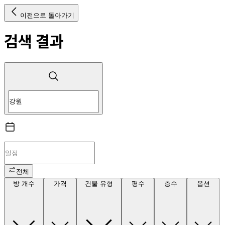
이전으로 돌아가기
검색 결과
전체
방 개수
가격
건물 유형
평수
층수
옵션