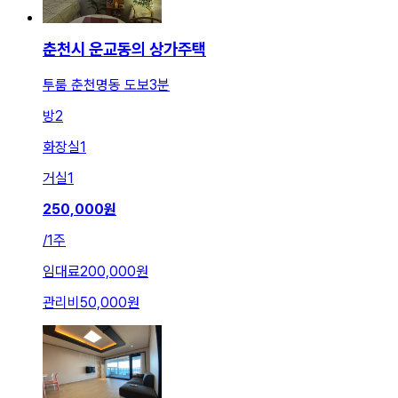
춘천시 운교동의 상가주택
투룸 춘천명동 도보3분
방
2
화장실
1
거실
1
250,000
원
/
1주
임대료
200,000원
관리비
50,000원