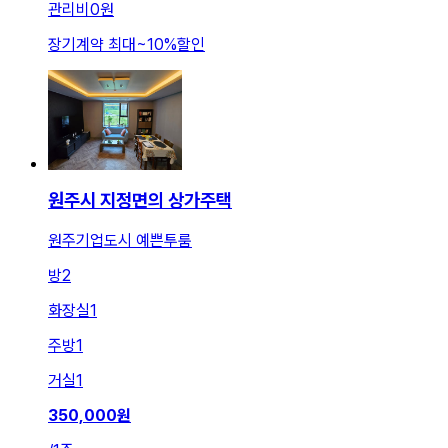
관리비
0원
장기계약 최대
~
10
%
할인
원주시 지정면의 상가주택
원주기업도시 예쁜투룸
방
2
화장실
1
주방
1
거실
1
350,000
원