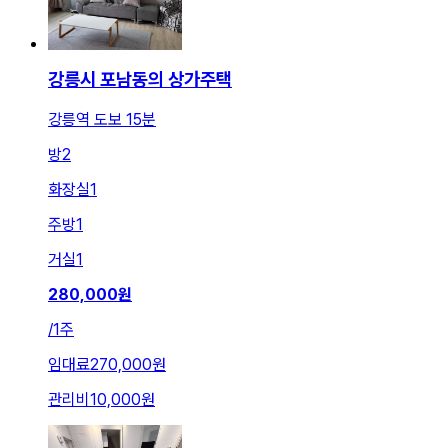
강릉시 포남동의 상가주택
강릉역 도보 15분
방
2
화장실
1
주방
1
거실
1
280,000
원
/
1주
임대료
270,000원
관리비
10,000원