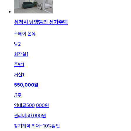
삼척시 남양동의 상가주택
스테이 온유
방
2
화장실
1
주방
1
거실
1
550,000
원
/
1주
임대료
500,000원
관리비
50,000원
장기계약 최대
~
10
%
할인