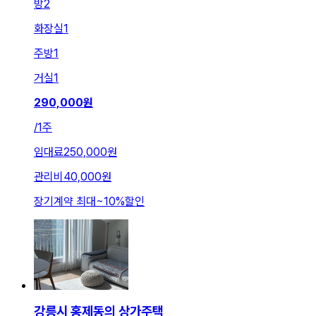
방
2
화장실
1
주방
1
거실
1
290,000
원
/
1주
임대료
250,000원
관리비
40,000원
장기계약 최대
~
10
%
할인
강릉시 홍제동의 상가주택