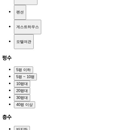
펜션
게스트하우스
모텔여관
평수
5평 이하
5평 ~ 10평
10평대
20평대
30평대
40평 이상
층수
반지하