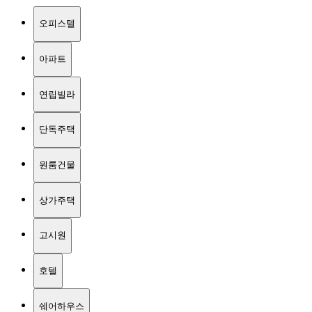
오피스텔
아파트
연립빌라
단독주택
원룸건물
상가주택
고시원
호텔
쉐어하우스