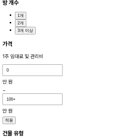
방 개수
1개
2개
3개 이상
가격
1주 임대료 및 관리비
만 원
~
만 원
적용
건물 유형