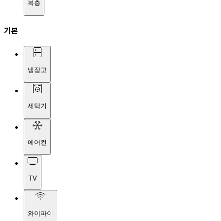
복층
기본
냉장고
세탁기
에어컨
TV
와이파이