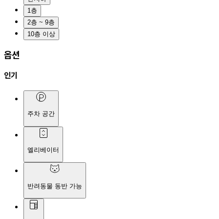
1층
2층 ~ 9층
10층 이상
옵션
인기
주차 공간
엘리베이터
반려동물 동반 가능