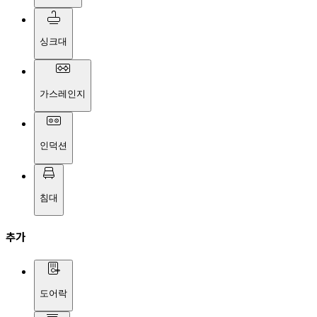
싱크대
가스레인지
인덕션
침대
추가
도어락