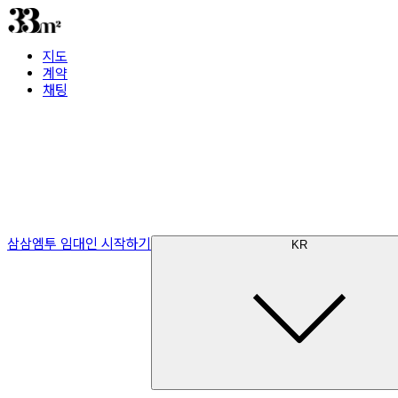
지도
계약
채팅
삼삼엠투 임대인 시작하기
KR