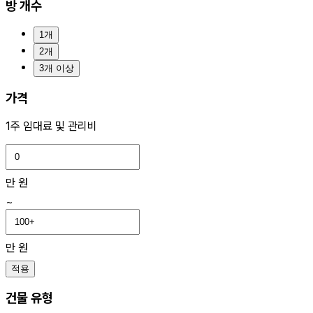
방 개수
1개
2개
3개 이상
가격
1주 임대료 및 관리비
만 원
~
만 원
적용
건물 유형