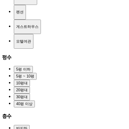
펜션
게스트하우스
모텔여관
평수
5평 이하
5평 ~ 10평
10평대
20평대
30평대
40평 이상
층수
반지하