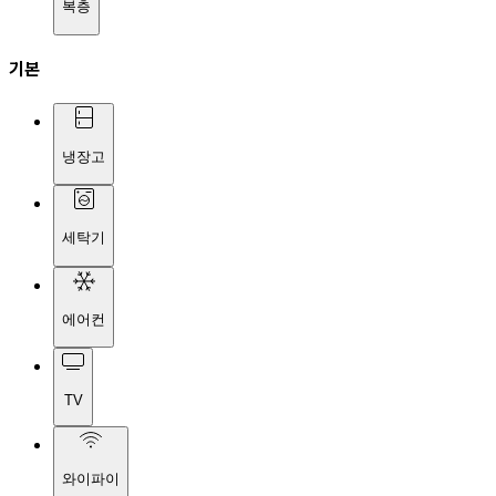
복층
기본
냉장고
세탁기
에어컨
TV
와이파이