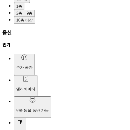
1층
2층 ~ 9층
10층 이상
옵션
인기
주차 공간
엘리베이터
반려동물 동반 가능