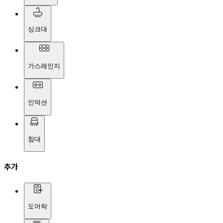
싱크대
가스레인지
인덕션
침대
추가
도어락