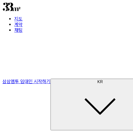
지도
계약
채팅
삼삼엠투 임대인 시작하기
KR