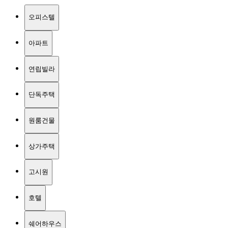
오피스텔
아파트
연립빌라
단독주택
원룸건물
상가주택
고시원
호텔
쉐어하우스