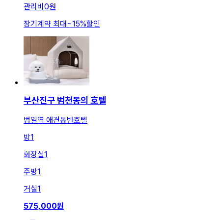
관리비
0원
장기계약 최대
~
15
%
할인
부산진구 범천동의 호텔
범일역 애견동반호텔
방
1
화장실
1
주방
1
거실
1
575,000
원