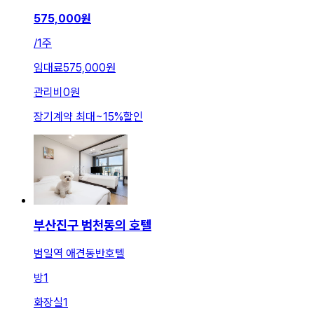
575,000
원
/
1주
임대료
575,000원
관리비
0원
장기계약 최대
~
15
%
할인
부산진구 범천동의 호텔
범일역 애견동반호텔
방
1
화장실
1