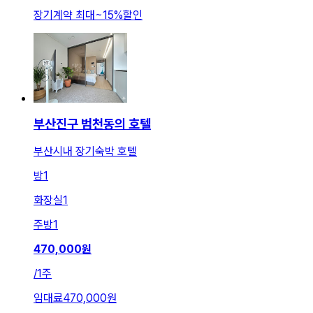
장기계약 최대
~
15
%
할인
부산진구 범천동의 호텔
부산시내 장기숙박 호텔
방
1
화장실
1
주방
1
470,000
원
/
1주
임대료
470,000원