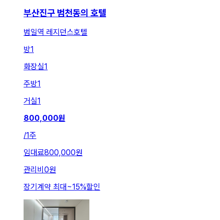
부산진구 범천동의 호텔
범일역 레지던스호텔
방
1
화장실
1
주방
1
거실
1
800,000
원
/
1주
임대료
800,000원
관리비
0원
장기계약 최대
~
15
%
할인