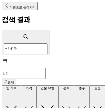
이전으로 돌아가기
검색 결과
전체
방 개수
가격
건물 유형
평수
층수
옵션