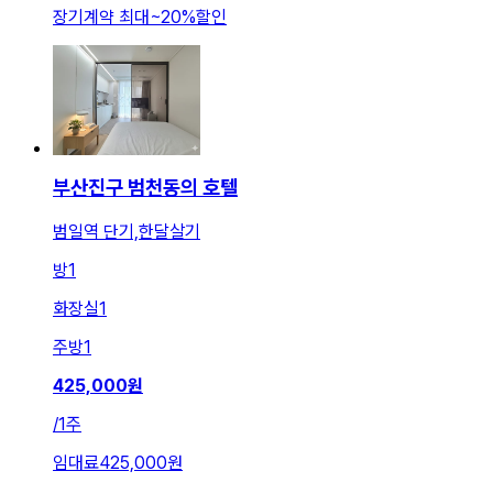
장기계약 최대
~
20
%
할인
부산진구 범천동의 호텔
범일역 단기,한달살기
방
1
화장실
1
주방
1
425,000
원
/
1주
임대료
425,000원