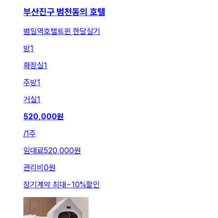
부산진구 범천동의 호텔
범일역호텔트윈 한달살기
방
1
화장실
1
주방
1
거실
1
520,000
원
/
1주
임대료
520,000원
관리비
0원
장기계약 최대
~
10
%
할인