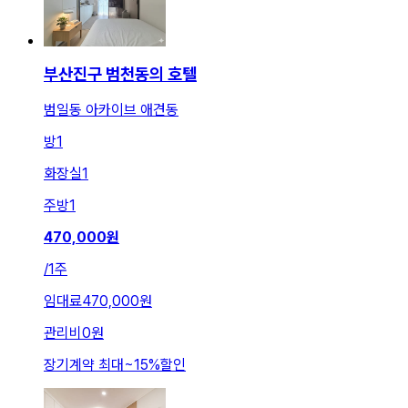
부산진구 범천동의 호텔
범일동 아카이브 애견동
방
1
화장실
1
주방
1
470,000
원
/
1주
임대료
470,000원
관리비
0원
장기계약 최대
~
15
%
할인