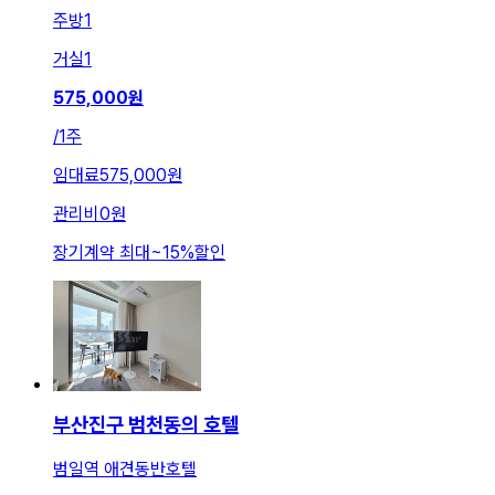
주방
1
거실
1
575,000
원
/
1주
임대료
575,000원
관리비
0원
장기계약 최대
~
15
%
할인
부산진구 범천동의 호텔
범일역 애견동반호텔