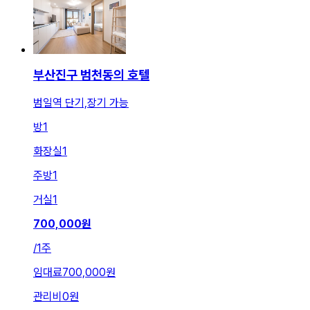
부산진구 범천동의 호텔
범일역 단기,장기 가능
방
1
화장실
1
주방
1
거실
1
700,000
원
/
1주
임대료
700,000원
관리비
0원