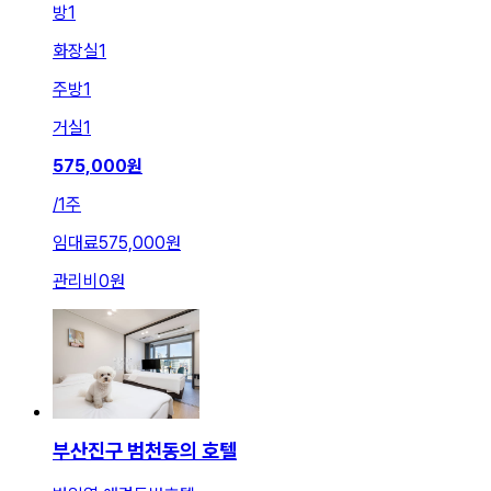
방
1
화장실
1
주방
1
거실
1
575,000
원
/
1주
임대료
575,000원
관리비
0원
부산진구 범천동의 호텔