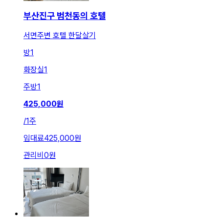
부산진구 범천동의 호텔
서면주변 호텔 한달살기
방
1
화장실
1
주방
1
425,000
원
/
1주
임대료
425,000원
관리비
0원