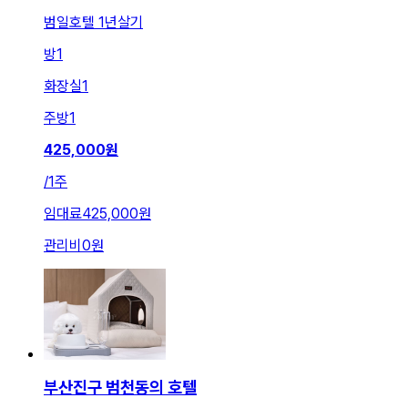
범일호텔 1년살기
방
1
화장실
1
주방
1
425,000
원
/
1주
임대료
425,000원
관리비
0원
부산진구 범천동의 호텔