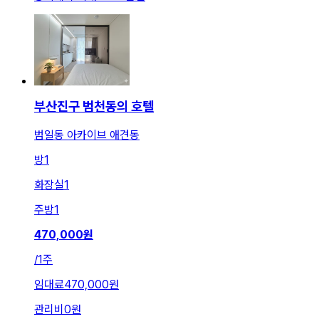
부산진구 범천동의 호텔
범일동 아카이브 애견동
방
1
화장실
1
주방
1
470,000
원
/
1주
임대료
470,000원
관리비
0원