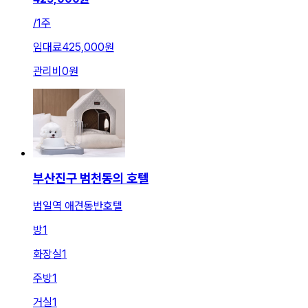
/
1주
임대료
425,000원
관리비
0원
부산진구 범천동의 호텔
범일역 애견동반호텔
방
1
화장실
1
주방
1
거실
1