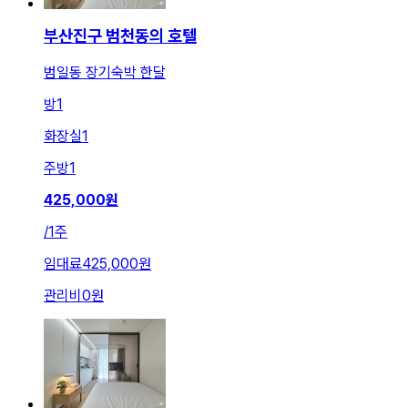
부산진구 범천동의 호텔
범일동 장기숙박 한달
방
1
화장실
1
주방
1
425,000
원
/
1주
임대료
425,000원
관리비
0원