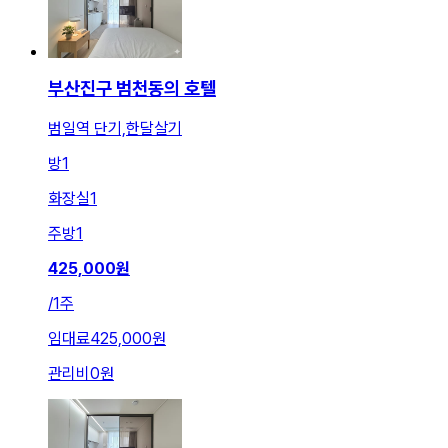
부산진구 범천동의 호텔
범일역 단기,한달살기
방
1
화장실
1
주방
1
425,000
원
/
1주
임대료
425,000원
관리비
0원