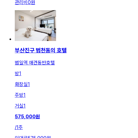
관리비
0원
부산진구 범천동의 호텔
범일역 애견동반호텔
방
1
화장실
1
주방
1
거실
1
575,000
원
/
1주