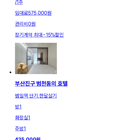
/
1주
임대료
575,000원
관리비
0원
장기계약 최대
~
15
%
할인
부산진구 범천동의 호텔
범일역 단기,한달살기
방
1
화장실
1
주방
1
425,000
원