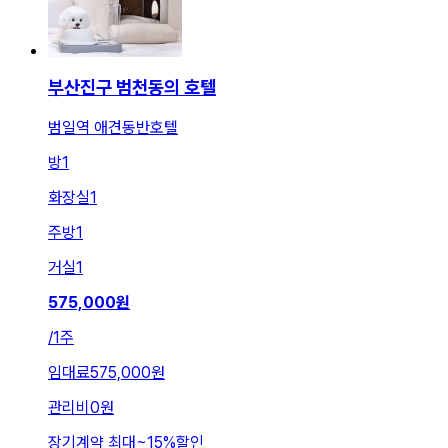
부산진구 범천동의 호텔
범일역 애견동반호텔
방
1
화장실
1
주방
1
거실
1
575,000
원
/
1주
임대료
575,000원
관리비
0원
장기계약 최대
~
15
%
할인