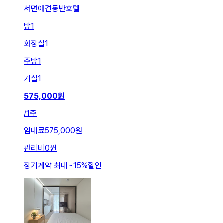
서면애견동반호텔
방
1
화장실
1
주방
1
거실
1
575,000
원
/
1주
임대료
575,000원
관리비
0원
장기계약 최대
~
15
%
할인