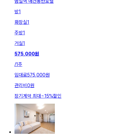
범일역 애견동반호텔
방
1
화장실
1
주방
1
거실
1
575,000
원
/
1주
임대료
575,000원
관리비
0원
장기계약 최대
~
15
%
할인