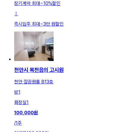
장기계약 최대
~
10
%
할인
ㅣ
즉시입주 최대
~
3만 원
할인
천안시 목천읍의 고시원
천안 깔끔원룸 B13호
방
1
화장실
1
100,000
원
/
1주