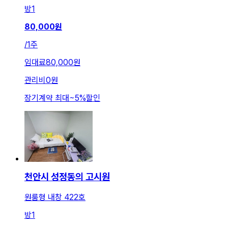
방
1
80,000
원
/
1주
임대료
80,000원
관리비
0원
장기계약 최대
~
5
%
할인
천안시 성정동의 고시원
원룸형 내창 422호
방
1