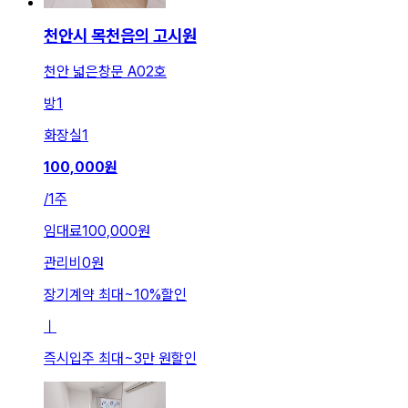
천안시 목천읍의 고시원
천안 넓은창문 A02호
방
1
화장실
1
100,000
원
/
1주
임대료
100,000원
관리비
0원
장기계약 최대
~
10
%
할인
ㅣ
즉시입주 최대
~
3만 원
할인