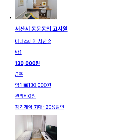
서산시 동문동의 고시원
비더스테이 서산 2
방
1
130,000
원
/
1주
임대료
130,000원
관리비
0원
장기계약 최대
~
20
%
할인