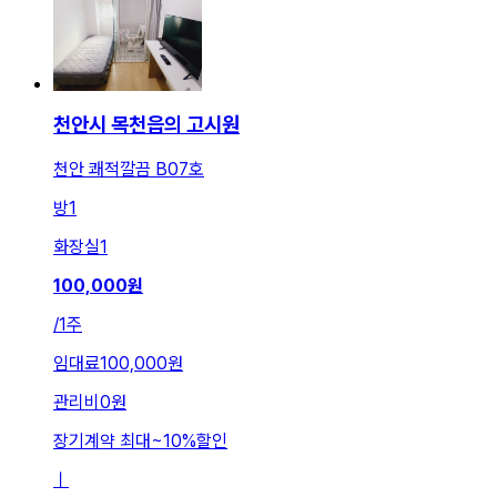
천안시 목천읍의 고시원
천안 쾌적깔끔 B07호
방
1
화장실
1
100,000
원
/
1주
임대료
100,000원
관리비
0원
장기계약 최대
~
10
%
할인
ㅣ