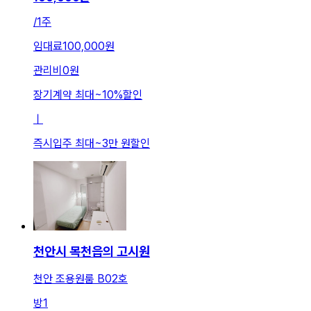
/
1주
임대료
100,000원
관리비
0원
장기계약 최대
~
10
%
할인
ㅣ
즉시입주 최대
~
3만 원
할인
천안시 목천읍의 고시원
천안 조용원룸 B02호
방
1