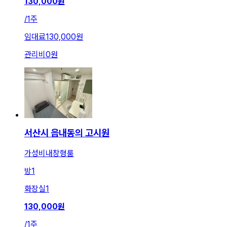
130,000
원
/
1주
임대료
130,000원
관리비
0원
서산시 읍내동의 고시원
가성비내창형룸
방
1
화장실
1
130,000
원
/
1주