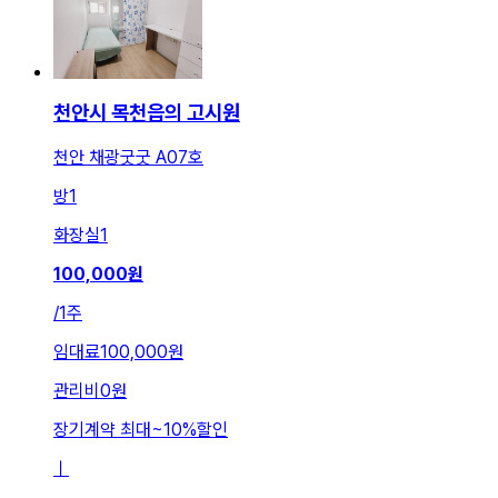
천안시 목천읍의 고시원
천안 채광굿굿 A07호
방
1
화장실
1
100,000
원
/
1주
임대료
100,000원
관리비
0원
장기계약 최대
~
10
%
할인
ㅣ