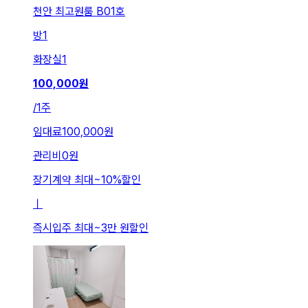
천안 최고원룸 B01호
방
1
화장실
1
100,000
원
/
1주
임대료
100,000원
관리비
0원
장기계약 최대
~
10
%
할인
ㅣ
즉시입주 최대
~
3만 원
할인