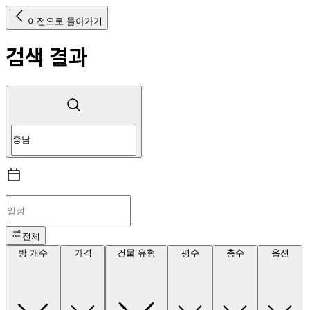
이전으로 돌아가기
검색 결과
전체
방 개수
가격
건물 유형
평수
층수
옵션