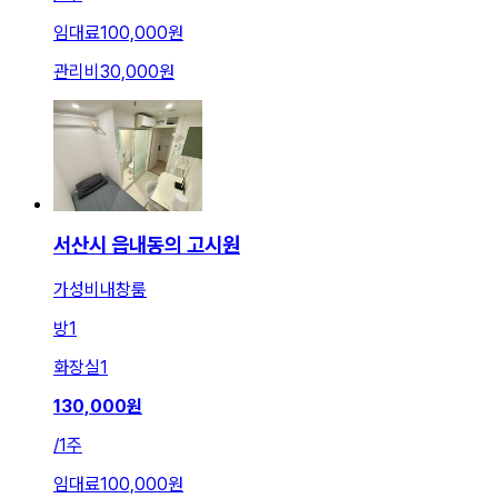
임대료
100,000원
관리비
30,000원
서산시 읍내동의 고시원
가성비내창룸
방
1
화장실
1
130,000
원
/
1주
임대료
100,000원