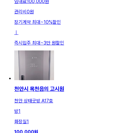
임대료
100,000원
관리비
0원
장기계약 최대
~
10
%
할인
ㅣ
즉시입주 최대
~
3만 원
할인
천안시 목천읍의 고시원
천안 상태굿방 A17호
방
1
화장실
1
100,000
원