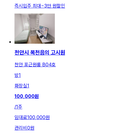
즉시입주 최대
~
3만 원
할인
천안시 목천읍의 고시원
천안 포근원룸 B04호
방
1
화장실
1
100,000
원
/
1주
임대료
100,000원
관리비
0원