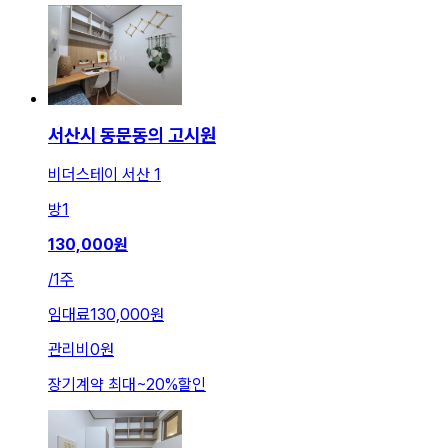
서산시 동문동의 고시원
비더스테이 서산 1
방
1
130,000
원
/
1주
임대료
130,000원
관리비
0원
장기계약 최대
~
20
%
할인