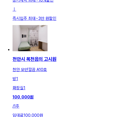
장기계약 최대
~
10
%
할인
ㅣ
즉시입주 최대
~
3만 원
할인
천안시 목천읍의 고시원
천안 모던깔끔 A10호
방
1
화장실
1
100,000
원
/
1주
임대료
100,000원