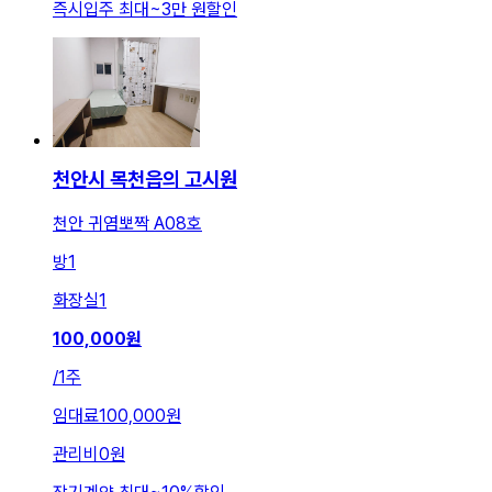
즉시입주 최대
~
3만 원
할인
천안시 목천읍의 고시원
천안 귀염뽀짝 A08호
방
1
화장실
1
100,000
원
/
1주
임대료
100,000원
관리비
0원