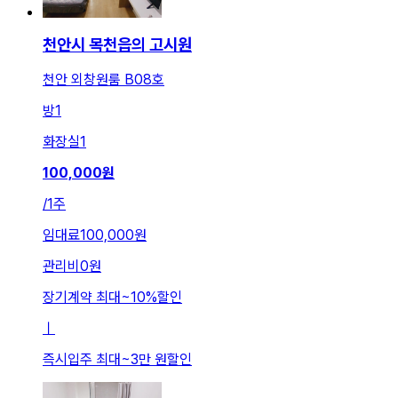
천안시 목천읍의 고시원
천안 외창원룸 B08호
방
1
화장실
1
100,000
원
/
1주
임대료
100,000원
관리비
0원
장기계약 최대
~
10
%
할인
ㅣ
즉시입주 최대
~
3만 원
할인