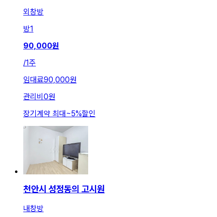
외창방
방
1
90,000
원
/
1주
임대료
90,000원
관리비
0원
장기계약 최대
~
5
%
할인
천안시 성정동의 고시원
내창방