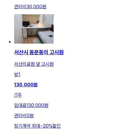
관리비
30,000원
서산시 동문동의 고시원
서산의료원 앞 고시원
방
1
130,000
원
/
1주
임대료
130,000원
관리비
0원
장기계약 최대
~
20
%
할인