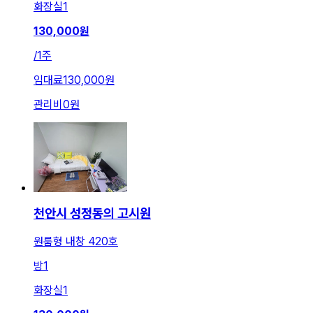
화장실
1
130,000
원
/
1주
임대료
130,000원
관리비
0원
천안시 성정동의 고시원
원룸형 내창 420호
방
1
화장실
1