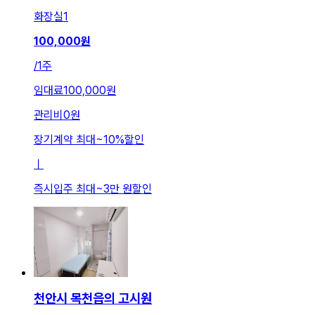
화장실
1
100,000
원
/
1주
임대료
100,000원
관리비
0원
장기계약 최대
~
10
%
할인
ㅣ
즉시입주 최대
~
3만 원
할인
천안시 목천읍의 고시원