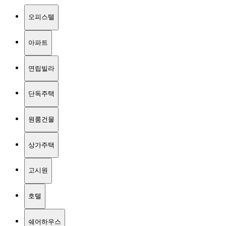
오피스텔
아파트
연립빌라
단독주택
원룸건물
상가주택
고시원
호텔
쉐어하우스