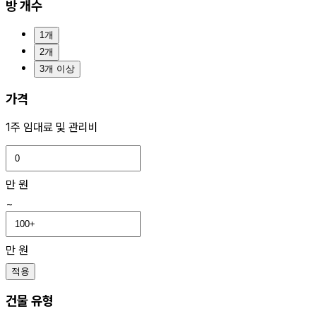
방 개수
1개
2개
3개 이상
가격
1주 임대료 및 관리비
만 원
~
만 원
적용
건물 유형