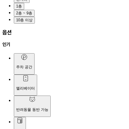
1층
2층 ~ 9층
10층 이상
옵션
인기
주차 공간
엘리베이터
반려동물 동반 가능