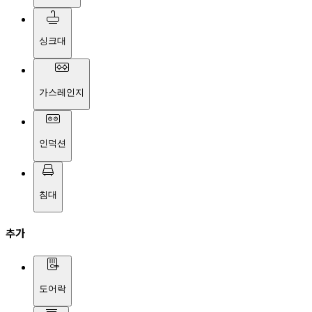
싱크대
가스레인지
인덕션
침대
추가
도어락