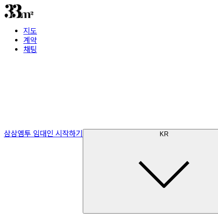
지도
계약
채팅
삼삼엠투 임대인 시작하기
KR