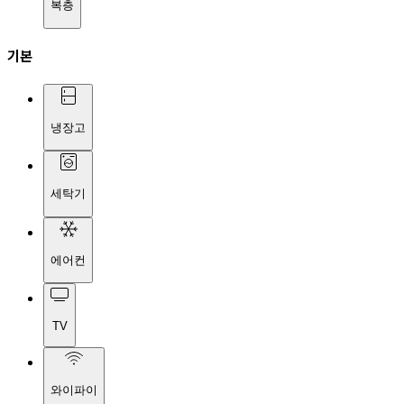
복층
기본
냉장고
세탁기
에어컨
TV
와이파이