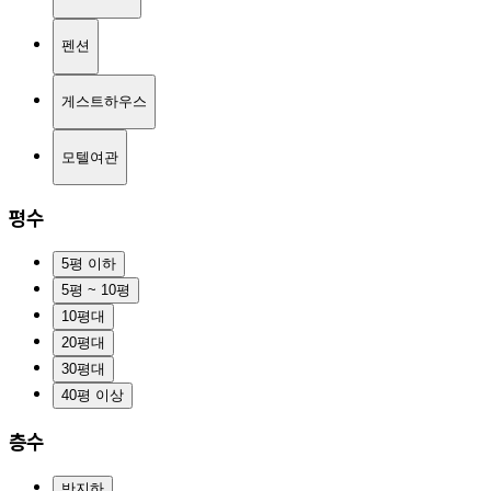
펜션
게스트하우스
모텔여관
평수
5평 이하
5평 ~ 10평
10평대
20평대
30평대
40평 이상
층수
반지하