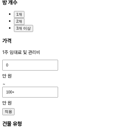
방 개수
1개
2개
3개 이상
가격
1주 임대료 및 관리비
만 원
~
만 원
적용
건물 유형