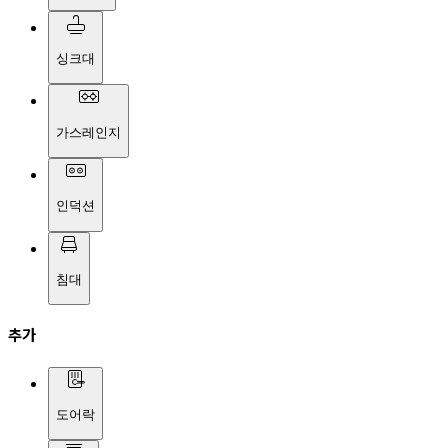
싱크대
가스레인지
인덕션
침대
추가
도어락