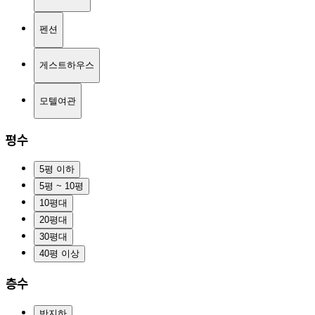
펜션
게스트하우스
모텔여관
평수
5평 이하
5평 ~ 10평
10평대
20평대
30평대
40평 이상
층수
반지하