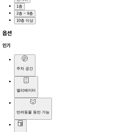
1층
2층 ~ 9층
10층 이상
옵션
인기
주차 공간
엘리베이터
반려동물 동반 가능