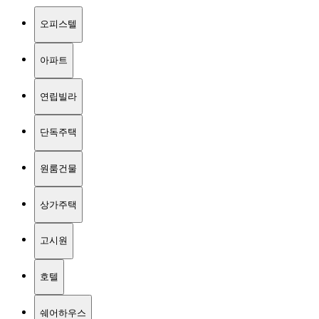
오피스텔
아파트
연립빌라
단독주택
원룸건물
상가주택
고시원
호텔
쉐어하우스