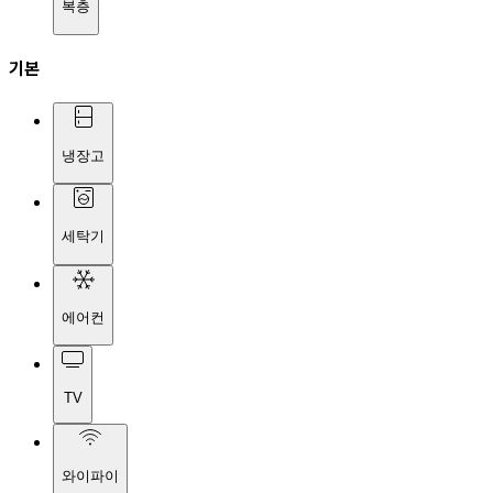
복층
기본
냉장고
세탁기
에어컨
TV
와이파이