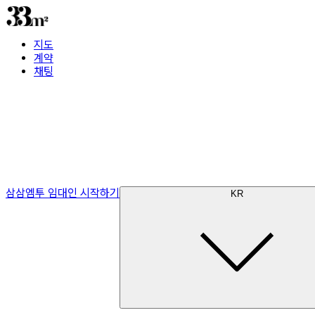
지도
계약
채팅
삼삼엠투 임대인 시작하기
KR