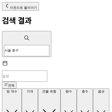
이전으로 돌아가기
검색 결과
전체
방 개수
가격
건물 유형
평수
층수
옵션