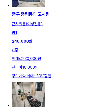
중구 중림동의 고시원
큰샤워룸(여성전용)
방
1
240,000
원
/
1주
임대료
230,000원
관리비
10,000원
장기계약 최대
~
30
%
할인