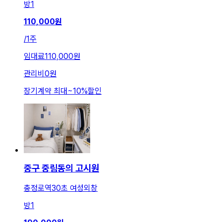
방
1
110,000
원
/
1주
임대료
110,000원
관리비
0원
장기계약 최대
~
10
%
할인
중구 중림동의 고시원
충정로역30초 여성외창
방
1