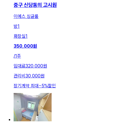
중구 신당동의 고시원
이에스 싱글룸
방
1
화장실
1
350,000
원
/
1주
임대료
320,000원
관리비
30,000원
장기계약 최대
~
5
%
할인