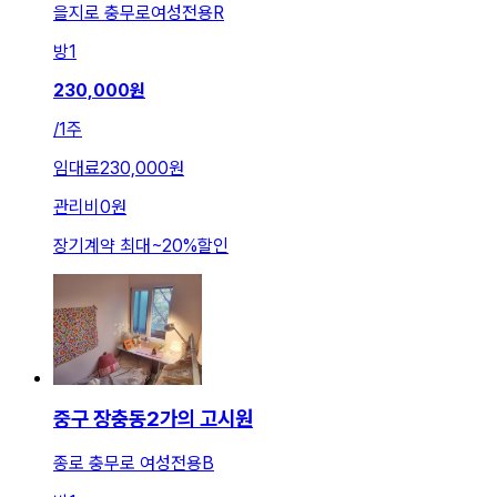
을지로 충무로여성전용R
방
1
230,000
원
/
1주
임대료
230,000원
관리비
0원
장기계약 최대
~
20
%
할인
중구 장충동2가의 고시원
종로 충무로 여성전용B