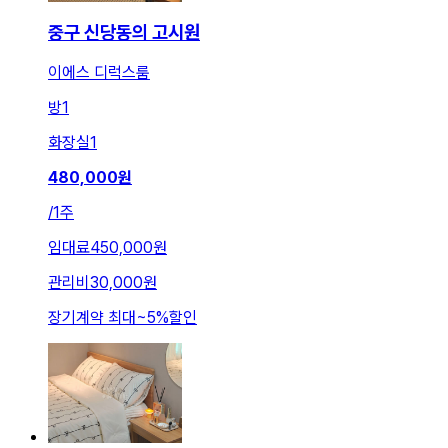
중구 신당동의 고시원
이에스 디럭스룸
방
1
화장실
1
480,000
원
/
1주
임대료
450,000원
관리비
30,000원
장기계약 최대
~
5
%
할인