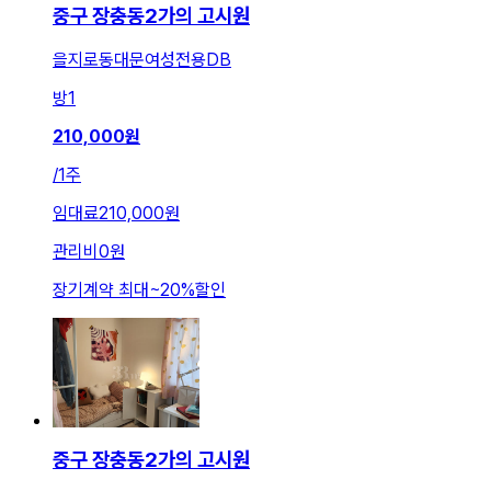
중구 장충동2가의 고시원
을지로동대문여성전용DB
방
1
210,000
원
/
1주
임대료
210,000원
관리비
0원
장기계약 최대
~
20
%
할인
중구 장충동2가의 고시원