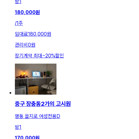
방
1
180,000
원
/
1주
임대료
180,000원
관리비
0원
장기계약 최대
~
20
%
할인
중구 장충동2가의 고시원
명동 을지로 여성전용D
방
1
170,000
원