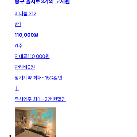
중구 을지로3가의 고시원
미니룸 312
방
1
110,000
원
/
1주
임대료
110,000원
관리비
0원
장기계약 최대
~
15
%
할인
ㅣ
즉시입주 최대
~
2만 원
할인