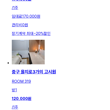
/
1주
임대료
170,000원
관리비
0원
장기계약 최대
~
20
%
할인
중구 을지로3가의 고시원
ROOM 319
방
1
120,000
원
/
1주