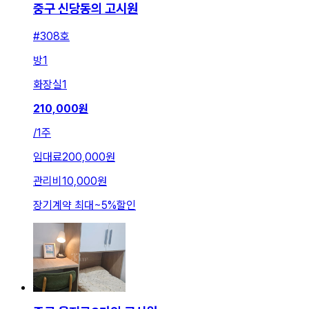
중구 신당동의 고시원
#308호
방
1
화장실
1
210,000
원
/
1주
임대료
200,000원
관리비
10,000원
장기계약 최대
~
5
%
할인