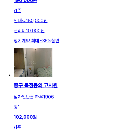
190,000
원
/
1주
임대료
180,000원
관리비
10,000원
장기계약 최대
~
35
%
할인
중구 묵정동의 고시원
남자일반룸 하우1906
방
1
102,000
원
/
1주