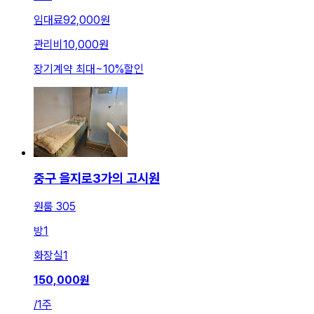
임대료
92,000원
관리비
10,000원
장기계약 최대
~
10
%
할인
중구 을지로3가의 고시원
원룸 305
방
1
화장실
1
150,000
원
/
1주