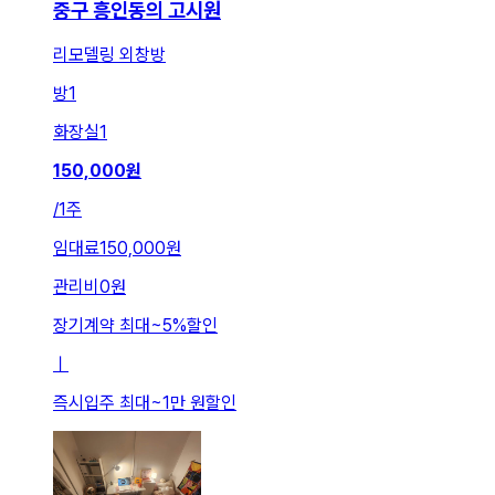
중구 흥인동의 고시원
리모델링 외창방
방
1
화장실
1
150,000
원
/
1주
임대료
150,000원
관리비
0원
장기계약 최대
~
5
%
할인
ㅣ
즉시입주 최대
~
1만 원
할인