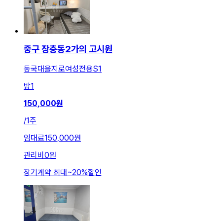
중구 장충동2가의 고시원
동국대을지로여성전용S1
방
1
150,000
원
/
1주
임대료
150,000원
관리비
0원
장기계약 최대
~
20
%
할인