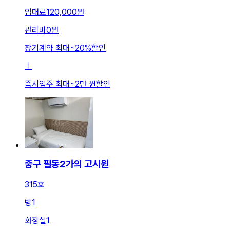
임대료
120,000원
관리비
0원
장기계약 최대
~
20
%
할인
ㅣ
즉시입주 최대
~
2만 원
할인
중구 필동2가의 고시원
315호
방
1
화장실
1