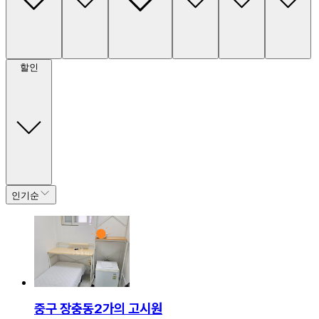
할인
인기순
중구 장충동2가의 고시원