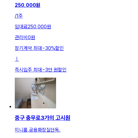
250,000
원
/
1주
임대료
250,000원
관리비
0원
장기계약 최대
~
30
%
할인
ㅣ
즉시입주 최대
~
3만 원
할인
중구 충무로3가의 고시원
미니룸,공용화장실단독.