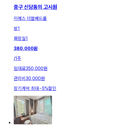
중구 신당동의 고시원
이에스 더블베드룸
방
1
화장실
1
380,000
원
/
1주
임대료
350,000원
관리비
30,000원
장기계약 최대
~
5
%
할인