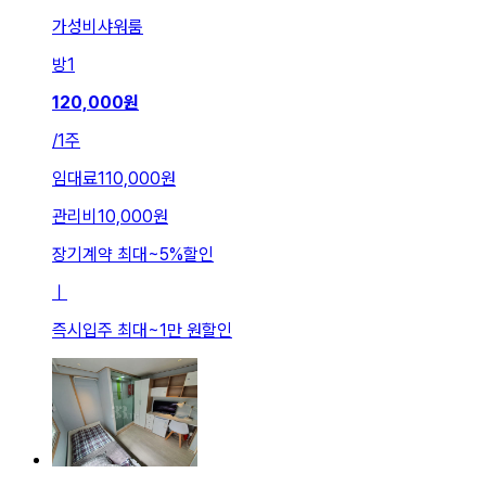
가성비샤워룸
방
1
120,000
원
/
1주
임대료
110,000원
관리비
10,000원
장기계약 최대
~
5
%
할인
ㅣ
즉시입주 최대
~
1만 원
할인