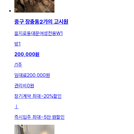
중구 장충동2가의 고시원
을지로동대문여성전용W1
방
1
200,000
원
/
1주
임대료
200,000원
관리비
0원
장기계약 최대
~
20
%
할인
ㅣ
즉시입주 최대
~
5만 원
할인