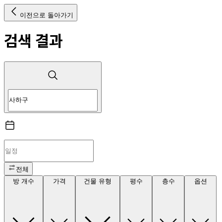
이전으로 돌아가기
검색 결과
전체
방 개수
가격
건물 유형
평수
층수
옵션