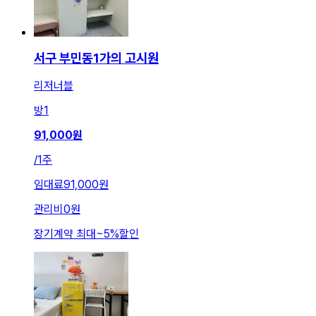
서구 부민동1가의 고시원
리저너블
방
1
91,000
원
/
1주
임대료
91,000원
관리비
0원
장기계약 최대
~
5
%
할인