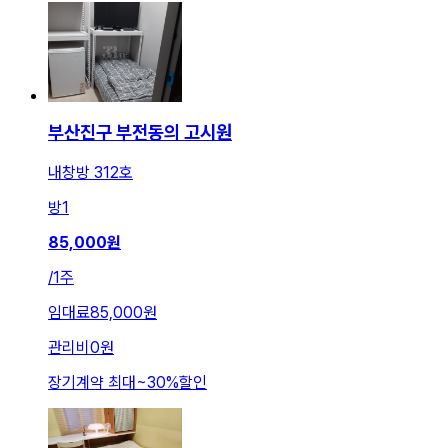
부산진구 부전동의 고시원
내창방 312호
방
1
85,000
원
/
1주
임대료
85,000원
관리비
0원
장기계약 최대
~
30
%
할인