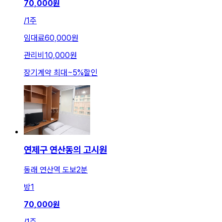
70,000
원
/
1주
임대료
60,000원
관리비
10,000원
장기계약 최대
~
5
%
할인
연제구 연산동의 고시원
동래 연산역 도보2분
방
1
70,000
원
/
1주