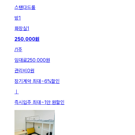
스탠다드룸
방
1
화장실
1
250,000
원
/
1주
임대료
250,000원
관리비
0원
장기계약 최대
~
6
%
할인
ㅣ
즉시입주 최대
~
1만 원
할인