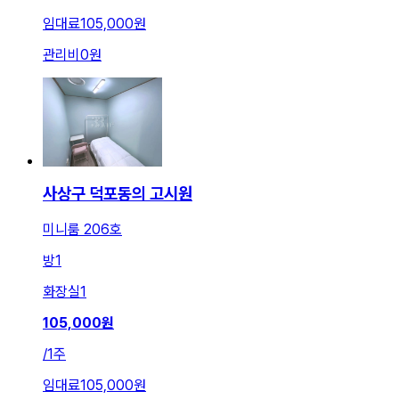
임대료
105,000원
관리비
0원
사상구 덕포동의 고시원
미니룸 206호
방
1
화장실
1
105,000
원
/
1주
임대료
105,000원