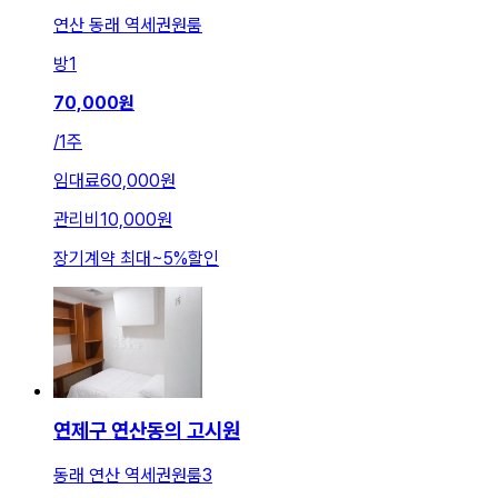
연산 동래 역세권원룸
방
1
70,000
원
/
1주
임대료
60,000원
관리비
10,000원
장기계약 최대
~
5
%
할인
연제구 연산동의 고시원
동래 연산 역세권원룸3