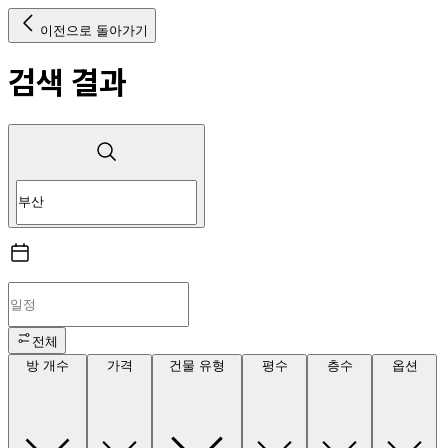
이전으로 돌아가기
검색 결과
전체
방 개수
가격
건물 유형
평수
층수
옵션