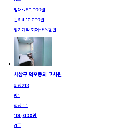
임대료
60,000원
관리비
10,000원
장기계약 최대
~
5
%
할인
사상구 덕포동의 고시원
외창213
방
1
화장실
1
105,000
원
/
1주