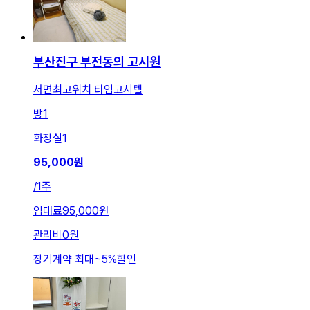
부산진구 부전동의 고시원
서면최고위치 타임고시텔
방
1
화장실
1
95,000
원
/
1주
임대료
95,000원
관리비
0원
장기계약 최대
~
5
%
할인