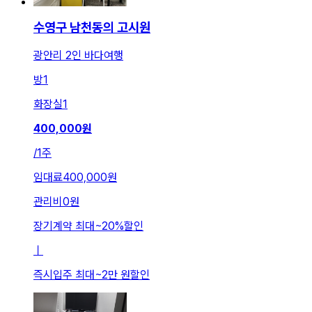
수영구 남천동의 고시원
광안리 2인 바다여행
방
1
화장실
1
400,000
원
/
1주
임대료
400,000원
관리비
0원
장기계약 최대
~
20
%
할인
ㅣ
즉시입주 최대
~
2만 원
할인