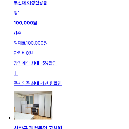
부산대 여성전용룸
방
1
100,000
원
/
1주
임대료
100,000원
관리비
0원
장기계약 최대
~
5
%
할인
ㅣ
즉시입주 최대
~
1만 원
할인
사상구 괘법동의 고시원