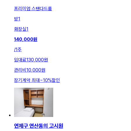
프리미엄 스탠다드룸
방
1
화장실
1
140,000
원
/
1주
임대료
130,000원
관리비
10,000원
장기계약 최대
~
10
%
할인
연제구 연산동의 고시원