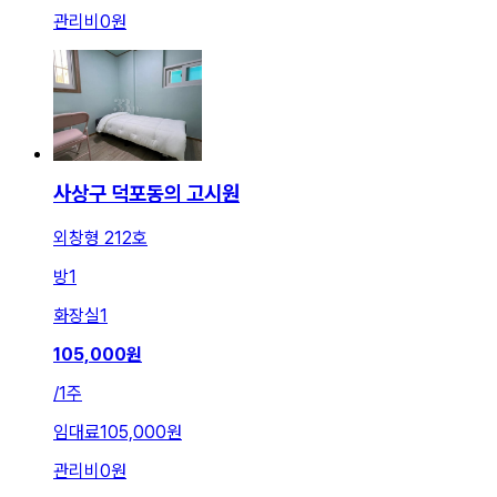
관리비
0원
사상구 덕포동의 고시원
외창형 212호
방
1
화장실
1
105,000
원
/
1주
임대료
105,000원
관리비
0원