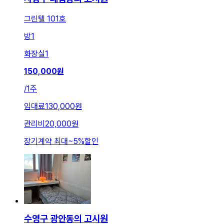
그린텔 101호
방
1
화장실
1
150,000
원
/
1주
임대료
130,000원
관리비
20,000원
장기계약 최대
~
5
%
할인
수영구 광안동의 고시원