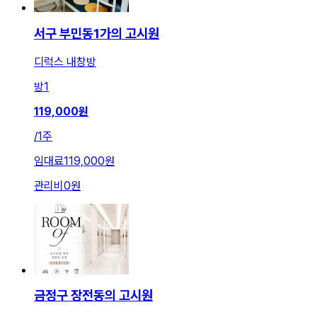
서구 부민동1가의 고시원
디럭스 내창방
방
1
119,000
원
/
1주
임대료
119,000원
관리비
0원
금정구 장전동의 고시원