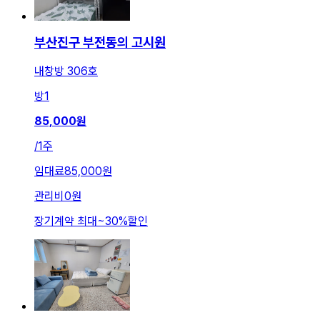
부산진구 부전동의 고시원
내창방 306호
방
1
85,000
원
/
1주
임대료
85,000원
관리비
0원
장기계약 최대
~
30
%
할인