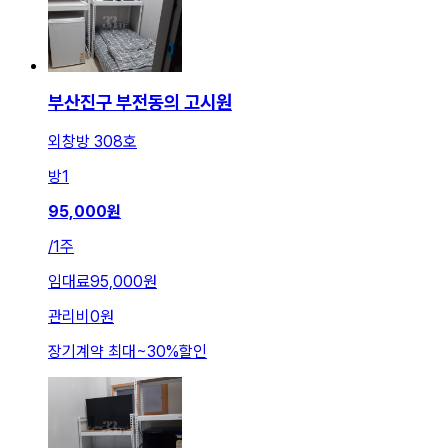
부산진구 부전동의 고시원
외창방 308호
방
1
95,000
원
/
1주
임대료
95,000원
관리비
0원
장기계약 최대
~
30
%
할인