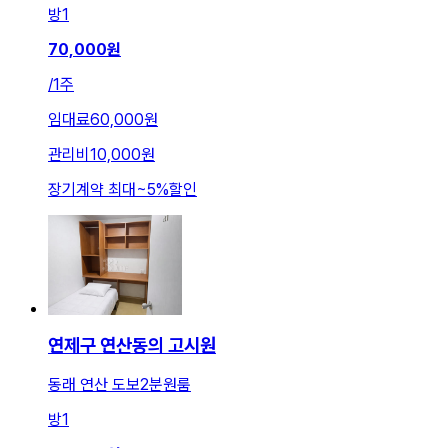
방
1
70,000
원
/
1주
임대료
60,000원
관리비
10,000원
장기계약 최대
~
5
%
할인
연제구 연산동의 고시원
동래 연산 도보2분원룸
방
1