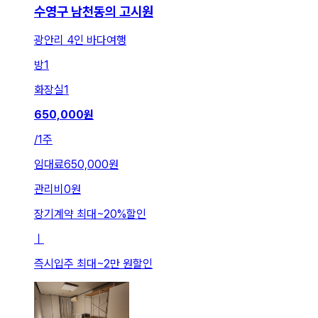
수영구 남천동의 고시원
광안리 4인 바다여행
방
1
화장실
1
650,000
원
/
1주
임대료
650,000원
관리비
0원
장기계약 최대
~
20
%
할인
ㅣ
즉시입주 최대
~
2만 원
할인