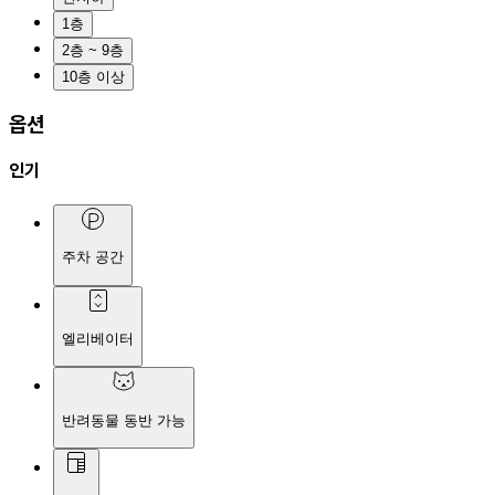
1층
2층 ~ 9층
10층 이상
옵션
인기
주차 공간
엘리베이터
반려동물 동반 가능