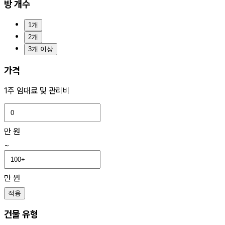
방 개수
1개
2개
3개 이상
가격
1주 임대료 및 관리비
만 원
~
만 원
적용
건물 유형