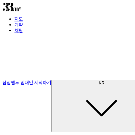
지도
계약
채팅
삼삼엠투 임대인 시작하기
KR