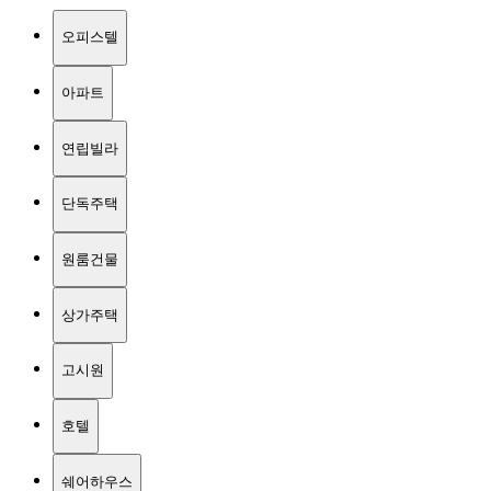
오피스텔
아파트
연립빌라
단독주택
원룸건물
상가주택
고시원
호텔
쉐어하우스