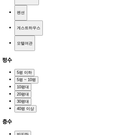
펜션
게스트하우스
모텔여관
평수
5평 이하
5평 ~ 10평
10평대
20평대
30평대
40평 이상
층수
반지하