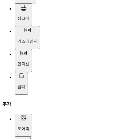
싱크대
가스레인지
인덕션
침대
추가
도어락