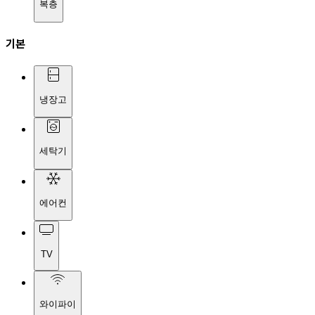
복층
기본
냉장고
세탁기
에어컨
TV
와이파이