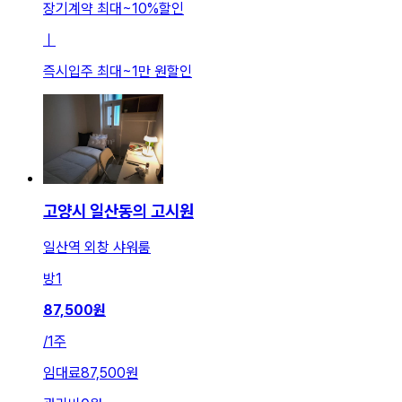
장기계약 최대
~
10
%
할인
ㅣ
즉시입주 최대
~
1만 원
할인
고양시 일산동의 고시원
일산역 외창 샤워룸
방
1
87,500
원
/
1주
임대료
87,500원