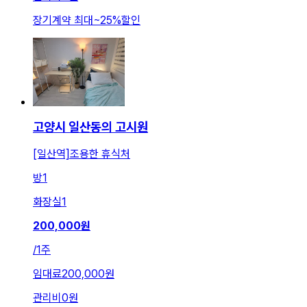
장기계약 최대
~
25
%
할인
고양시 일산동의 고시원
[일산역]조용한 휴식처
방
1
화장실
1
200,000
원
/
1주
임대료
200,000원
관리비
0원