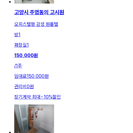
고양시 주엽동의 고시원
오피스텔형 감성 원룸텔
방
1
화장실
1
150,000
원
/
1주
임대료
150,000원
관리비
0원
장기계약 최대
~
10
%
할인