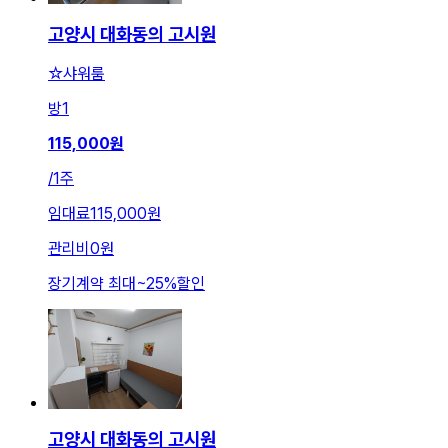
고양시 대화동의 고시원
☆샤워룸
방
1
115,000
원
/
1주
임대료
115,000원
관리비
0원
장기계약 최대
~
25
%
할인
고양시 대화동의 고시원