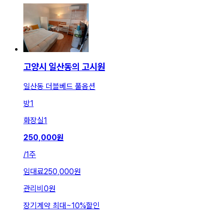
고양시 일산동의 고시원
일산동 더블베드 풀옵션
방
1
화장실
1
250,000
원
/
1주
임대료
250,000원
관리비
0원
장기계약 최대
~
10
%
할인