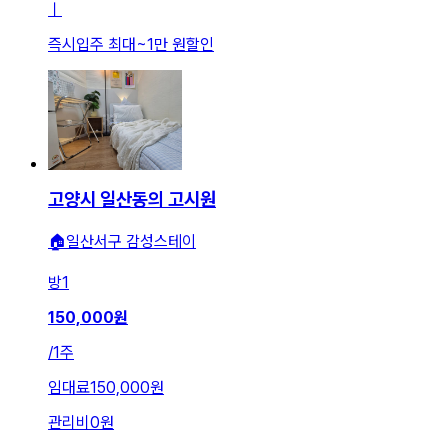
ㅣ
즉시입주 최대
~
1만 원
할인
고양시 일산동의 고시원
🏠일산서구 감성스테이
방
1
150,000
원
/
1주
임대료
150,000원
관리비
0원