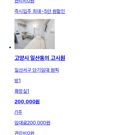
관리비
0원
즉시입주 최대
~
5만 원
할인
고양시 일산동의 고시원
일산서구 단기임대 원픽
방
1
화장실
1
200,000
원
/
1주
임대료
200,000원
관리비
0원