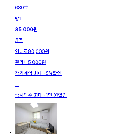
630호
방
1
85,000
원
/
1주
임대료
80,000원
관리비
5,000원
장기계약 최대
~
5
%
할인
ㅣ
즉시입주 최대
~
1만 원
할인