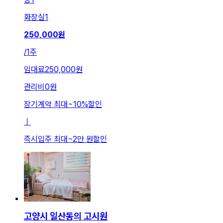
화장실
1
250,000
원
/
1주
임대료
250,000원
관리비
0원
장기계약 최대
~
10
%
할인
ㅣ
즉시입주 최대
~
2만 원
할인
고양시 일산동의 고시원