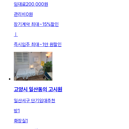
임대료
200,000원
관리비
0원
장기계약 최대
~
15
%
할인
ㅣ
즉시입주 최대
~
1만 원
할인
고양시 일산동의 고시원
일산서구 단기임대추천
방
1
화장실
1