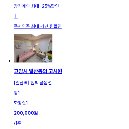
장기계약 최대
~
25
%
할인
ㅣ
즉시입주 최대
~
1만 원
할인
고양시 일산동의 고시원
[일산역] 원픽 풀옵션
방
1
화장실
1
200,000
원
/
1주