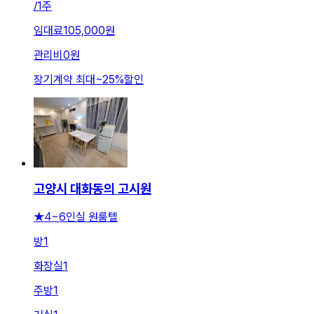
/
1주
임대료
105,000원
관리비
0원
장기계약 최대
~
25
%
할인
고양시 대화동의 고시원
★4~6인실 원룸텔
방
1
화장실
1
주방
1