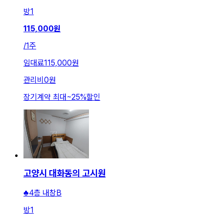
방
1
115,000
원
/
1주
임대료
115,000원
관리비
0원
장기계약 최대
~
25
%
할인
고양시 대화동의 고시원
♣4층 내창B
방
1