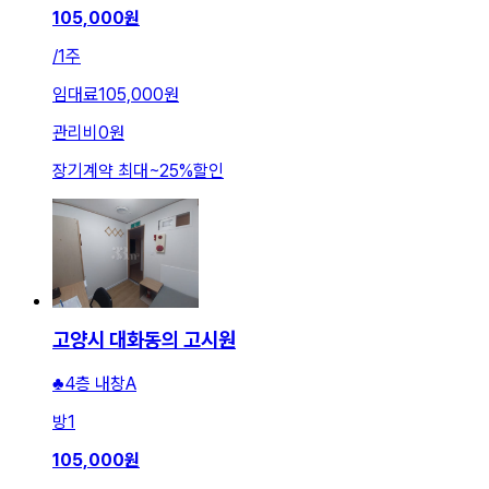
105,000
원
/
1주
임대료
105,000원
관리비
0원
장기계약 최대
~
25
%
할인
고양시 대화동의 고시원
♣4층 내창A
방
1
105,000
원