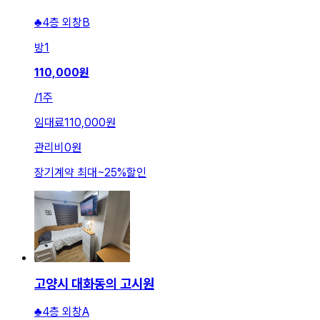
♣4층 외창B
방
1
110,000
원
/
1주
임대료
110,000원
관리비
0원
장기계약 최대
~
25
%
할인
고양시 대화동의 고시원
♣4층 외창A