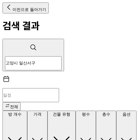
이전으로 돌아가기
검색 결과
전체
방 개수
가격
건물 유형
평수
층수
옵션