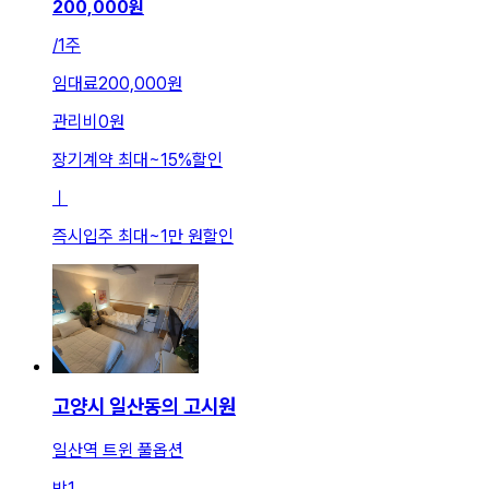
200,000
원
/
1주
임대료
200,000원
관리비
0원
장기계약 최대
~
15
%
할인
ㅣ
즉시입주 최대
~
1만 원
할인
고양시 일산동의 고시원
일산역 트윈 풀옵션
방
1