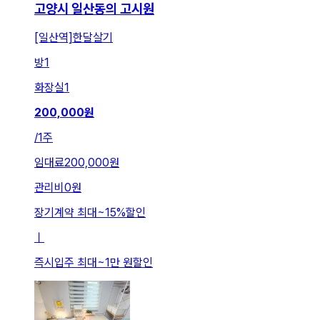
고양시 일산동의 고시원
[일산역]한달살기
방
1
화장실
1
200,000
원
/
1주
임대료
200,000원
관리비
0원
장기계약 최대
~
15
%
할인
ㅣ
즉시입주 최대
~
1만 원
할인