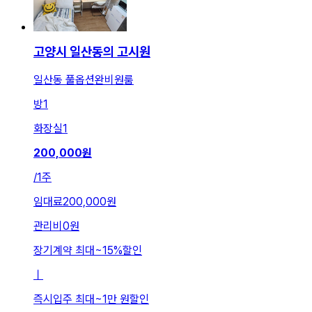
고양시 일산동의 고시원
일산동 풀옵션완비원룸
방
1
화장실
1
200,000
원
/
1주
임대료
200,000원
관리비
0원
장기계약 최대
~
15
%
할인
ㅣ
즉시입주 최대
~
1만 원
할인