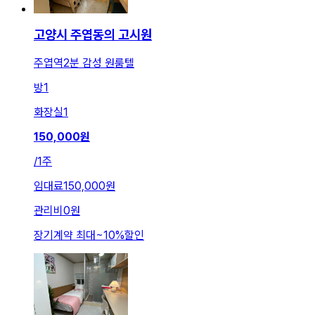
고양시 주엽동의 고시원
주엽역2분 감성 원룸텔
방
1
화장실
1
150,000
원
/
1주
임대료
150,000원
관리비
0원
장기계약 최대
~
10
%
할인