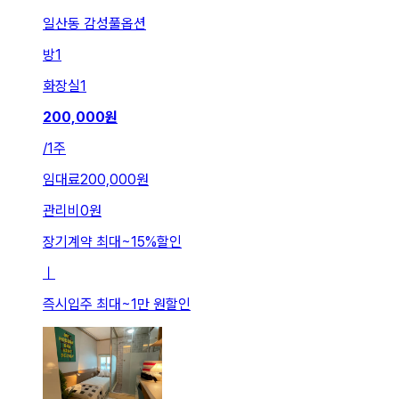
일산동 감성풀옵션
방
1
화장실
1
200,000
원
/
1주
임대료
200,000원
관리비
0원
장기계약 최대
~
15
%
할인
ㅣ
즉시입주 최대
~
1만 원
할인