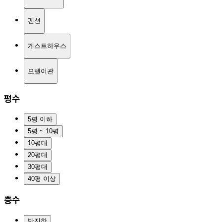
펜션
게스트하우스
모텔여관
평수
5평 이하
5평 ~ 10평
10평대
20평대
30평대
40평 이상
층수
반지하