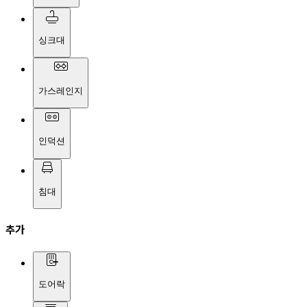
싱크대
가스레인지
인덕션
침대
추가
도어락