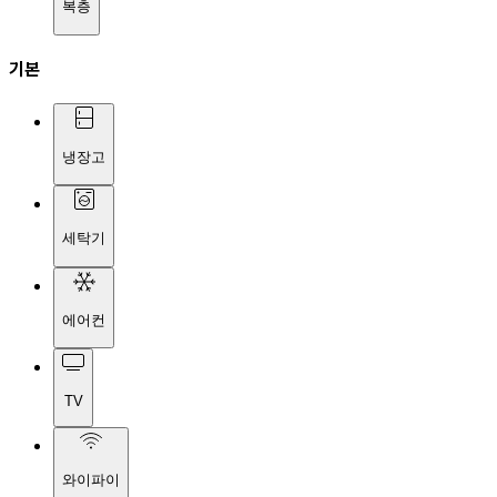
복층
기본
냉장고
세탁기
에어컨
TV
와이파이