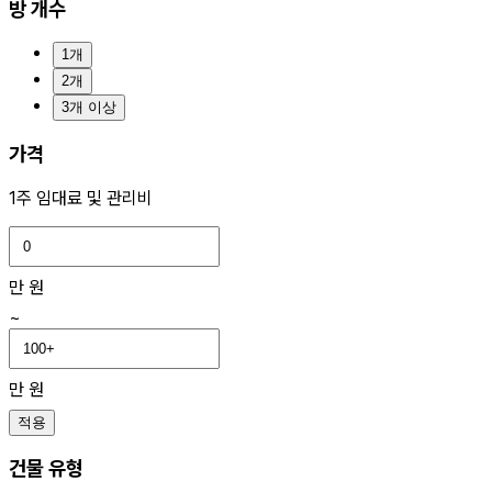
방 개수
1개
2개
3개 이상
가격
1주 임대료 및 관리비
만 원
~
만 원
적용
건물 유형