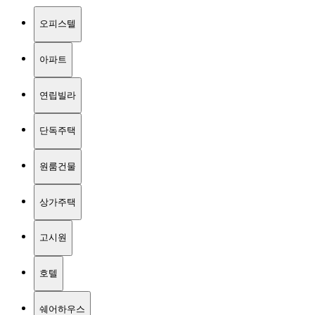
오피스텔
아파트
연립빌라
단독주택
원룸건물
상가주택
고시원
호텔
쉐어하우스