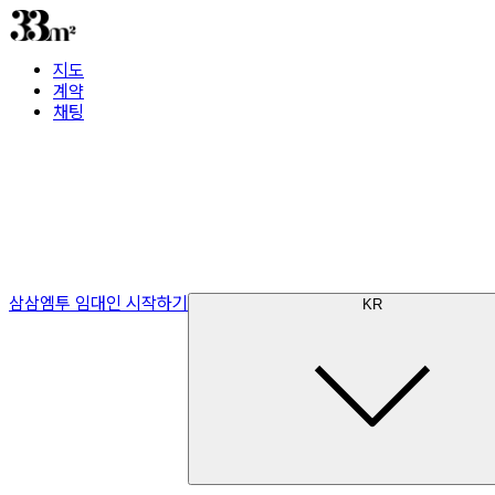
지도
계약
채팅
삼삼엠투 임대인 시작하기
KR