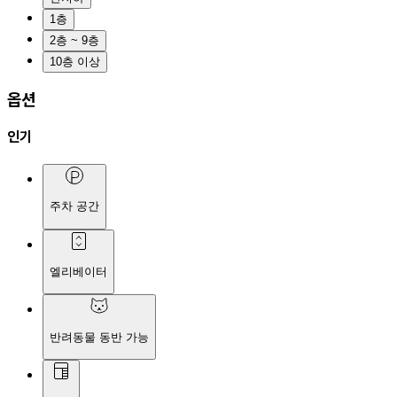
1층
2층 ~ 9층
10층 이상
옵션
인기
주차 공간
엘리베이터
반려동물 동반 가능