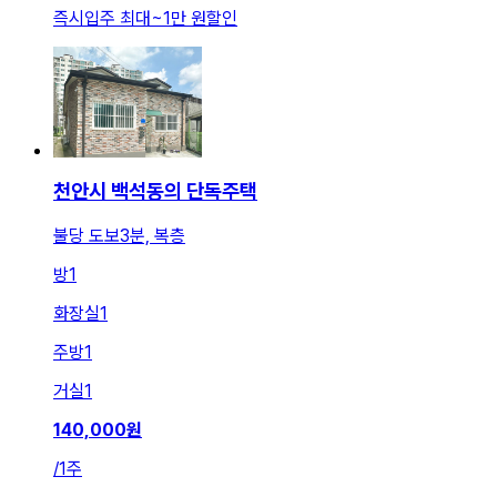
즉시입주 최대
~
1만 원
할인
천안시 백석동의 단독주택
불당 도보3분, 복층
방
1
화장실
1
주방
1
거실
1
140,000
원
/
1주