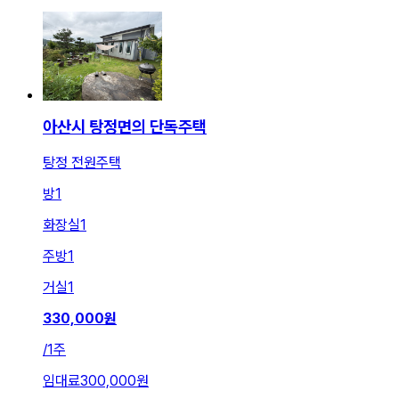
아산시 탕정면의 단독주택
탕정 전원주택
방
1
화장실
1
주방
1
거실
1
330,000
원
/
1주
임대료
300,000원