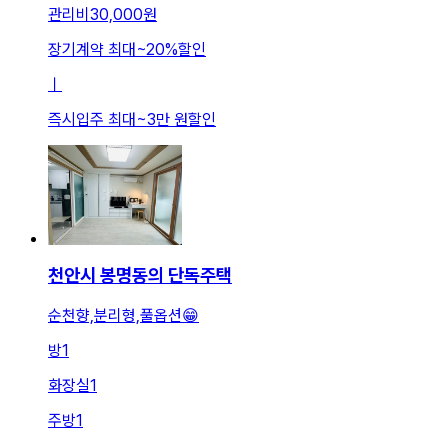
관리비
30,000원
장기계약 최대
~
20
%
할인
ㅣ
즉시입주 최대
~
3만 원
할인
천안시 봉명동의 단독주택
순천향,분리형,풀옵션😁
방
1
화장실
1
주방
1