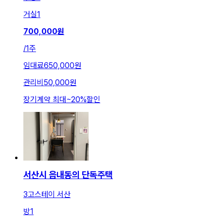
거실
1
700,000
원
/
1주
임대료
650,000원
관리비
50,000원
장기계약 최대
~
20
%
할인
서산시 읍내동의 단독주택
3고스테이 서산
방
1