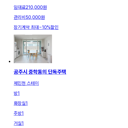
임대료
210,000원
관리비
50,000원
장기계약 최대
~
10
%
할인
공주시 중학동의 단독주택
제민천 스테이
방
1
화장실
1
주방
1
거실
1