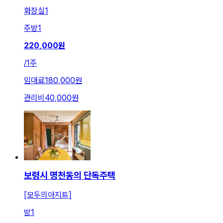
화장실
1
주방
1
220,000
원
/
1주
임대료
180,000원
관리비
40,000원
보령시 명천동의 단독주택
[모두의아지트]
방
1