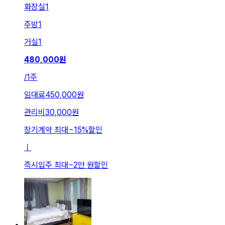
화장실
1
주방
1
거실
1
480,000
원
/
1주
임대료
450,000원
관리비
30,000원
장기계약 최대
~
15
%
할인
ㅣ
즉시입주 최대
~
2만 원
할인