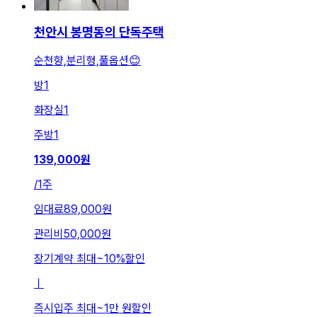
천안시 봉명동의 단독주택
순천향,분리형,풀옵션😊
방
1
화장실
1
주방
1
139,000
원
/
1주
임대료
89,000원
관리비
50,000원
장기계약 최대
~
10
%
할인
ㅣ
즉시입주 최대
~
1만 원
할인