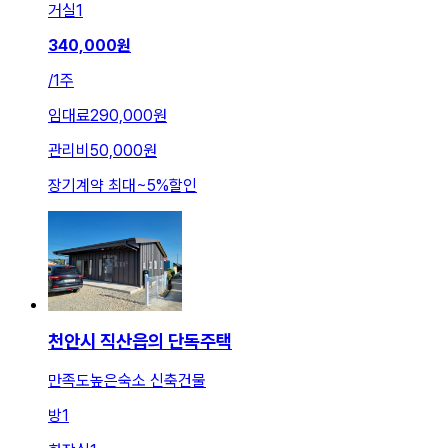
거실
1
340,000
원
/
1주
임대료
290,000원
관리비
50,000원
장기계약 최대
~
5
%
할인
천안시 직산읍의 단독주택
만족도높은숙소 신축건물
방
1