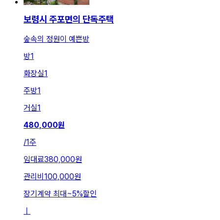
보령시 주포면의 단독주택
숲속의 정원이 예쁜방
방
1
화장실
1
주방
1
거실
1
480,000
원
/
1주
임대료
380,000원
관리비
100,000원
장기계약 최대
~
5
%
할인
ㅣ