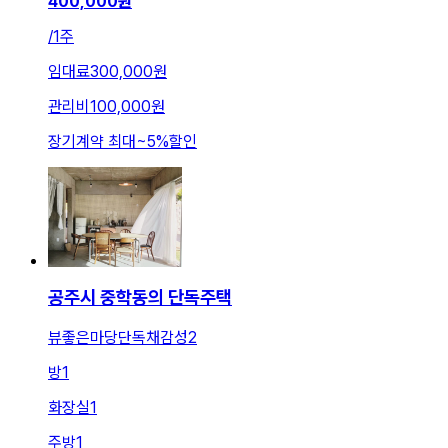
400,000
원
/
1주
임대료
300,000원
관리비
100,000원
장기계약 최대
~
5
%
할인
공주시 중학동의 단독주택
뷰좋은마당단독채감성2
방
1
화장실
1
주방
1