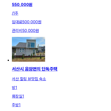
550,000
원
/
1주
임대료
500,000원
관리비
50,000원
서산시 음암면의 단독주택
서산 힐링 뷰맛집 숙소
방
1
화장실
1
주방
1