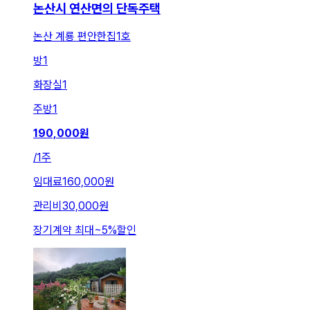
논산시 연산면의 단독주택
논산 계룡 편안한집1호
방
1
화장실
1
주방
1
190,000
원
/
1주
임대료
160,000원
관리비
30,000원
장기계약 최대
~
5
%
할인