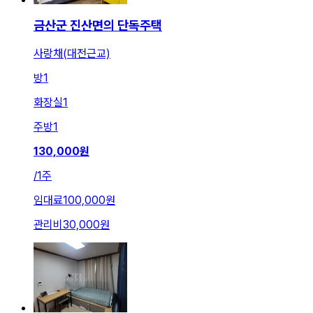
금산군 진산면의 단독주택
사랑채(대전근교)
방
1
화장실
1
주방
1
130,000
원
/
1주
임대료
100,000원
관리비
30,000원