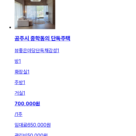
공주시 중학동의 단독주택
뷰좋은마당단독채감성1
방
1
화장실
1
주방
1
거실
1
700,000
원
/
1주
임대료
650,000원
관리비
50,000원