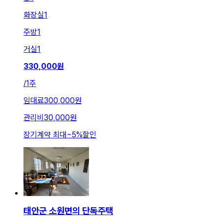
화장실
1
주방
1
거실
1
330,000
원
/
1주
임대료
300,000원
관리비
30,000원
장기계약 최대
~
5
%
할인
태안군 소원면의 단독주택