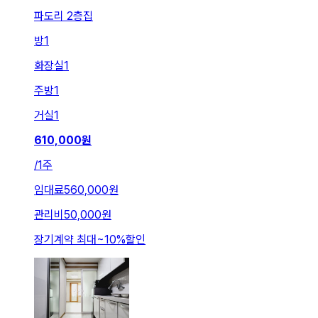
파도리 2층집
방
1
화장실
1
주방
1
거실
1
610,000
원
/
1주
임대료
560,000원
관리비
50,000원
장기계약 최대
~
10
%
할인