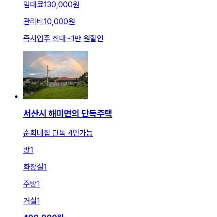
임대료
130,000원
관리비
10,000원
즉시입주 최대
~
1만 원
할인
서산시 해미면의 단독주택
순희네집 단독 4인가능
방
1
화장실
1
주방
1
거실
1