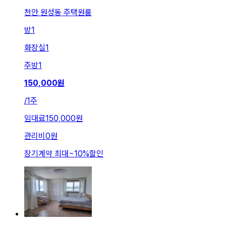
천안 원성동 주택원룸
방
1
화장실
1
주방
1
150,000
원
/
1주
임대료
150,000원
관리비
0원
장기계약 최대
~
10
%
할인