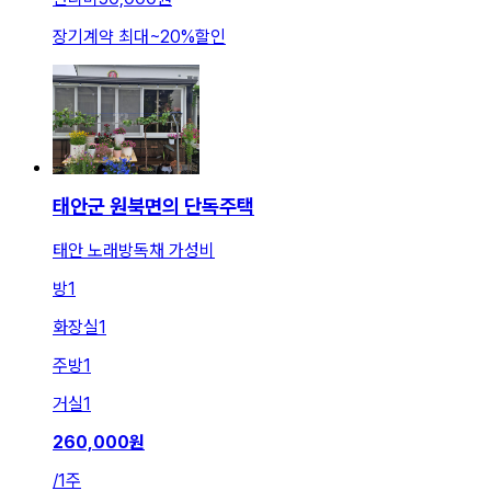
장기계약 최대
~
20
%
할인
태안군 원북면의 단독주택
태안 노래방독채 가성비
방
1
화장실
1
주방
1
거실
1
260,000
원
/
1주