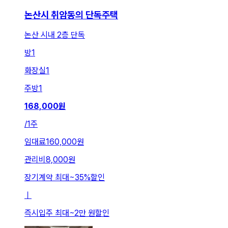
논산시 취암동의 단독주택
논산 시내 2층 단독
방
1
화장실
1
주방
1
168,000
원
/
1주
임대료
160,000원
관리비
8,000원
장기계약 최대
~
35
%
할인
ㅣ
즉시입주 최대
~
2만 원
할인