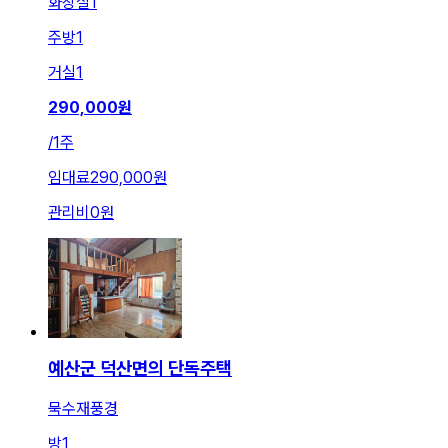
화장실
1
주방
1
거실
1
290,000
원
/
1주
임대료
290,000원
관리비
0원
예산군 덕산면의 단독주택
묵수재풍경
방
1