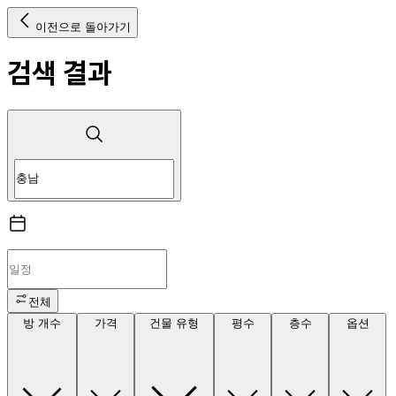
이전으로 돌아가기
검색 결과
전체
방 개수
가격
건물 유형
평수
층수
옵션