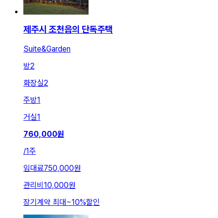
제주시 조천읍의 단독주택
Suite&Garden
방
2
화장실
2
주방
1
거실
1
760,000
원
/
1주
임대료
750,000원
관리비
10,000원
장기계약 최대
~
10
%
할인