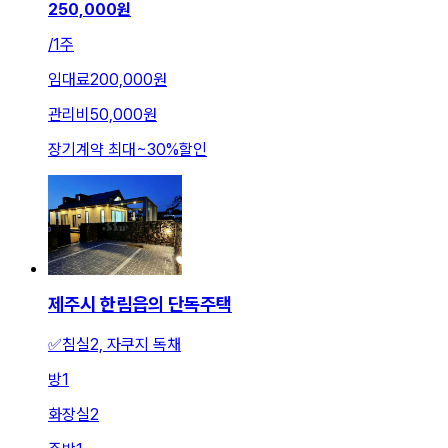
250,000
원
/
1주
임대료
200,000원
관리비
50,000원
장기계약 최대
~
30
%
할인
제주시 한림읍의 단독주택
✅️침실2, 자쿠지 독채
방
1
화장실
2