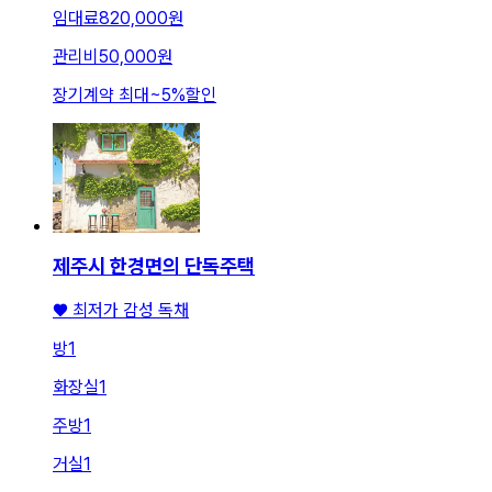
임대료
820,000원
관리비
50,000원
장기계약 최대
~
5
%
할인
제주시 한경면의 단독주택
♥ 최저가 감성 독채
방
1
화장실
1
주방
1
거실
1