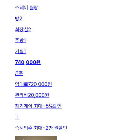
스테이 월랑
방
2
화장실
2
주방
1
거실
1
740,000
원
/
1주
임대료
720,000원
관리비
20,000원
장기계약 최대
~
5
%
할인
ㅣ
즉시입주 최대
~
2만 원
할인