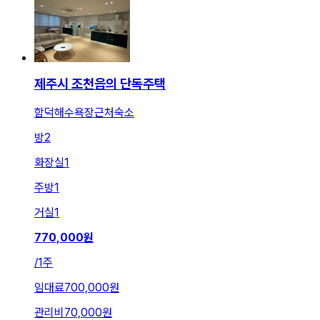
제주시 조천읍의 단독주택
함덕해수욕장근처숙소
방
2
화장실
1
주방
1
거실
1
770,000
원
/
1주
임대료
700,000원
관리비
70,000원