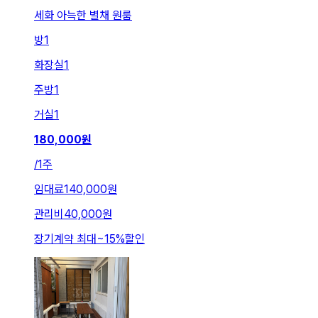
세화 아늑한 별채 원룸
방
1
화장실
1
주방
1
거실
1
180,000
원
/
1주
임대료
140,000원
관리비
40,000원
장기계약 최대
~
15
%
할인