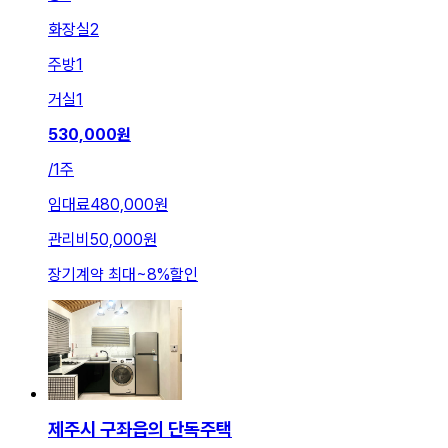
화장실
2
주방
1
거실
1
530,000
원
/
1주
임대료
480,000원
관리비
50,000원
장기계약 최대
~
8
%
할인
제주시 구좌읍의 단독주택