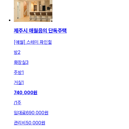
제주시 애월읍의 단독주택
[애월] 스테이 파인힐
방
2
화장실
3
주방
1
거실
1
740,000
원
/
1주
임대료
690,000원
관리비
50,000원