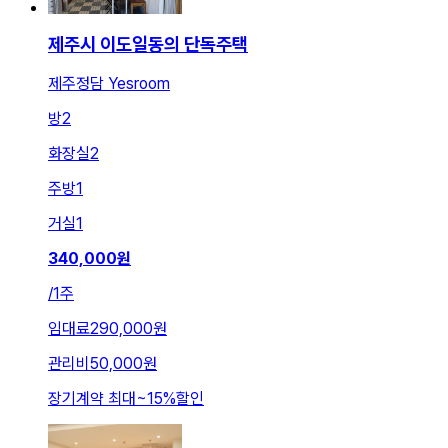
제주시 이도일동의 단독주택
제주정담 Yesroom
방
2
화장실
2
주방
1
거실
1
340,000
원
/
1주
임대료
290,000원
관리비
50,000원
장기계약 최대
~
15
%
할인