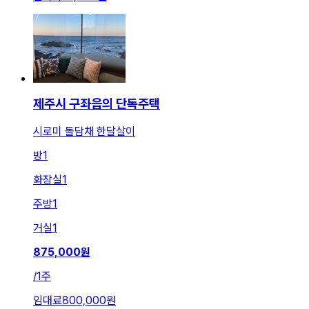
제주시 구좌읍의 단독주택
시로미 돌담채 한달살이
방
1
화장실
1
주방
1
거실
1
875,000
원
/
1주
임대료
800,000원