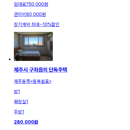
임대료
750,000원
관리비
80,000원
장기계약 최대
~
10
%
할인
제주시 구좌읍의 단독주택
제주동쪽<동복쉼표>
방
1
화장실
1
주방
1
280,000
원