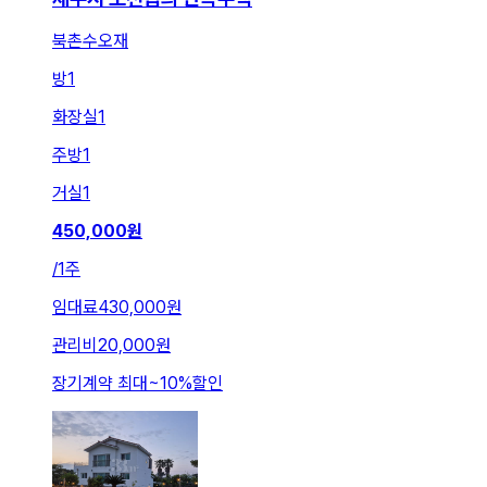
북촌수오재
방
1
화장실
1
주방
1
거실
1
450,000
원
/
1주
임대료
430,000원
관리비
20,000원
장기계약 최대
~
10
%
할인