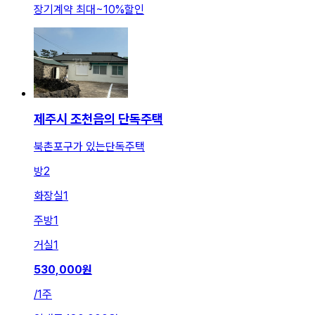
장기계약 최대
~
10
%
할인
제주시 조천읍의 단독주택
북촌포구가 있는단독주택
방
2
화장실
1
주방
1
거실
1
530,000
원
/
1주