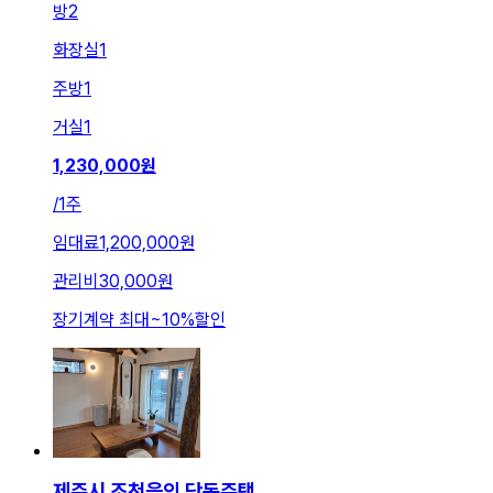
방
2
화장실
1
주방
1
거실
1
1,230,000
원
/
1주
임대료
1,200,000원
관리비
30,000원
장기계약 최대
~
10
%
할인
제주시 조천읍의 단독주택