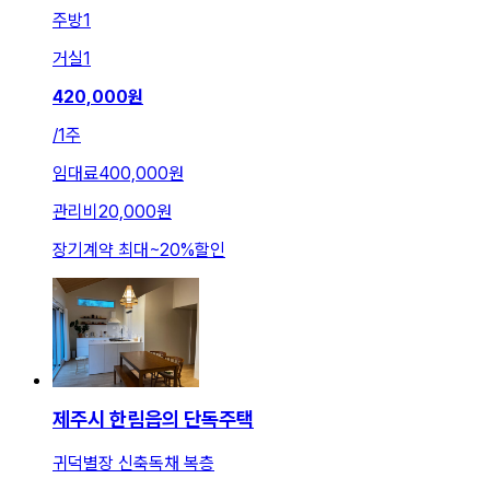
주방
1
거실
1
420,000
원
/
1주
임대료
400,000원
관리비
20,000원
장기계약 최대
~
20
%
할인
제주시 한림읍의 단독주택
귀덕별장 신축독채 복층