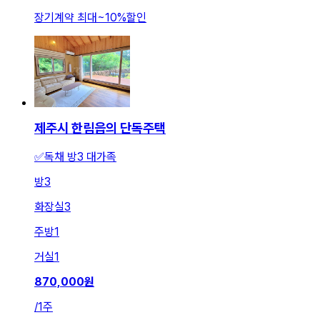
장기계약 최대
~
10
%
할인
제주시 한림읍의 단독주택
✅️독채 방3 대가족
방
3
화장실
3
주방
1
거실
1
870,000
원
/
1주