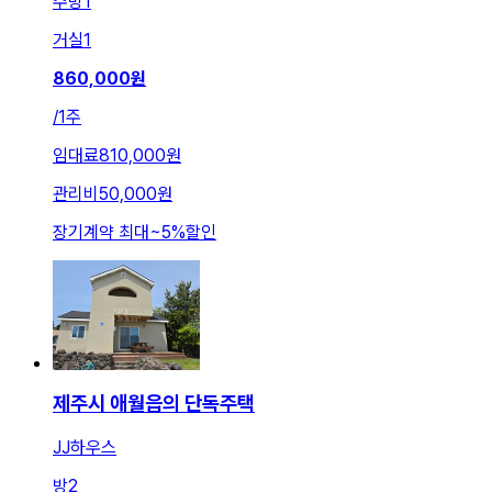
주방
1
거실
1
860,000
원
/
1주
임대료
810,000원
관리비
50,000원
장기계약 최대
~
5
%
할인
제주시 애월읍의 단독주택
JJ하우스
방
2