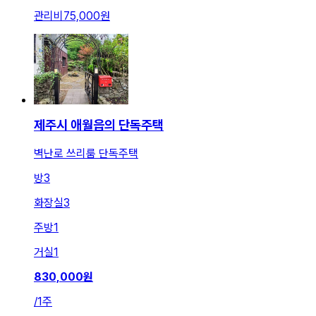
관리비
75,000원
제주시 애월읍의 단독주택
벽난로 쓰리룸 단독주택
방
3
화장실
3
주방
1
거실
1
830,000
원
/
1주