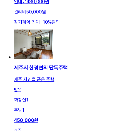
임대료
480,000원
관리비
50,000원
장기계약 최대
~
10
%
할인
제주시 한경면의 단독주택
제주 자연을 품은 주택
방
2
화장실
1
주방
1
450,000
원
/
1주