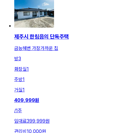
제주시 한림읍의 단독주택
금능해변 가장가까운 집
방
3
화장실
1
주방
1
거실
1
409,999
원
/
1주
임대료
399,999원
관리비
10,000원