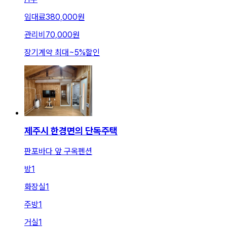
임대료
380,000원
관리비
70,000원
장기계약 최대
~
5
%
할인
제주시 한경면의 단독주택
판포바다 앞 구옥펜션
방
1
화장실
1
주방
1
거실
1