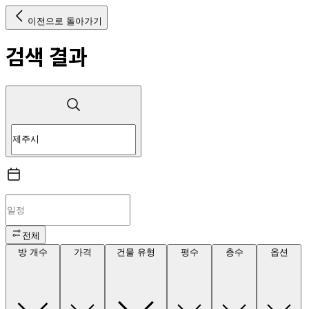
이전으로 돌아가기
검색 결과
전체
방 개수
가격
건물 유형
평수
층수
옵션