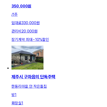
350,000
원
/
1주
임대료
330,000원
관리비
20,000원
장기계약 최대
~
10
%
할인
제주시 구좌읍의 단독주택
한동리마을 안 작은돌집
방
1
화장실
1