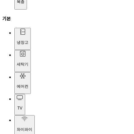
복층
기본
냉장고
세탁기
에어컨
TV
와이파이