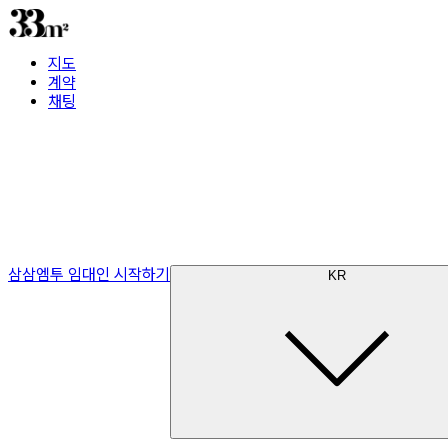
지도
계약
채팅
삼삼엠투 임대인 시작하기
KR