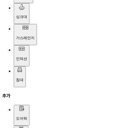
싱크대
가스레인지
인덕션
침대
추가
도어락