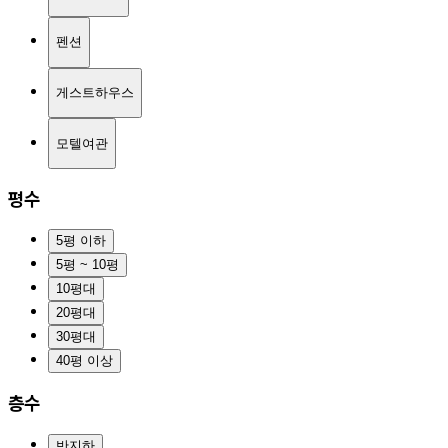
펜션
게스트하우스
모텔여관
평수
5평 이하
5평 ~ 10평
10평대
20평대
30평대
40평 이상
층수
반지하