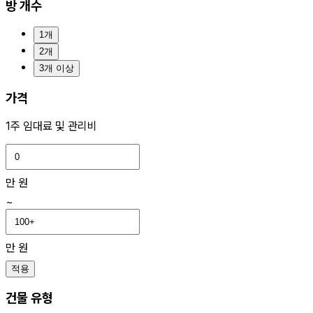
방 개수
1개
2개
3개 이상
가격
1주 임대료 및 관리비
만 원
~
만 원
적용
건물 유형