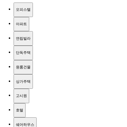
오피스텔
아파트
연립빌라
단독주택
원룸건물
상가주택
고시원
호텔
쉐어하우스