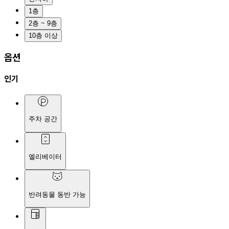
1층
2층 ~ 9층
10층 이상
옵션
인기
주차 공간
엘리베이터
반려동물 동반 가능