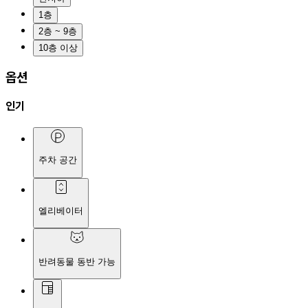
1층
2층 ~ 9층
10층 이상
옵션
인기
주차 공간
엘리베이터
반려동물 동반 가능