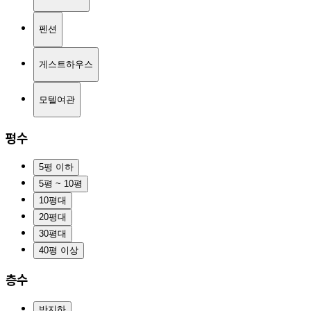
펜션
게스트하우스
모텔여관
평수
5평 이하
5평 ~ 10평
10평대
20평대
30평대
40평 이상
층수
반지하