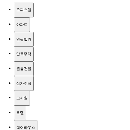
오피스텔
아파트
연립빌라
단독주택
원룸건물
상가주택
고시원
호텔
쉐어하우스