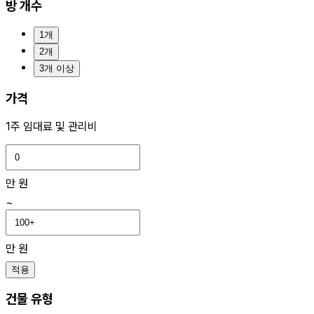
방 개수
1개
2개
3개 이상
가격
1주 임대료 및 관리비
만 원
~
만 원
적용
건물 유형