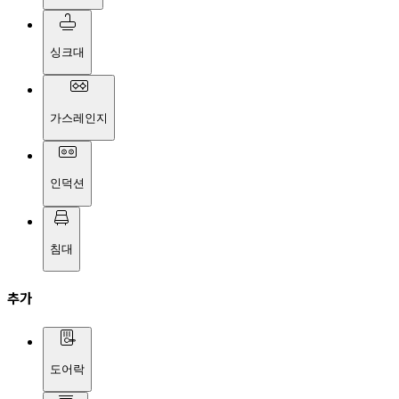
싱크대
가스레인지
인덕션
침대
추가
도어락