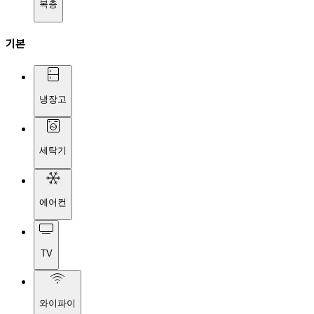
복층
기본
냉장고
세탁기
에어컨
TV
와이파이