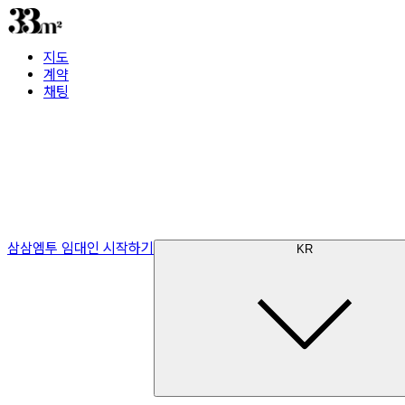
지도
계약
채팅
삼삼엠투 임대인 시작하기
KR