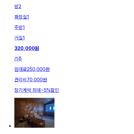
방
2
화장실
1
주방
1
거실
1
320,000
원
/
1주
임대료
250,000원
관리비
70,000원
장기계약 최대
~
5
%
할인