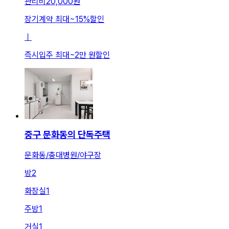
관리비
20,000원
장기계약 최대
~
15
%
할인
ㅣ
즉시입주 최대
~
2만 원
할인
중구 문화동의 단독주택
문화동/충대병원/야구장
방
2
화장실
1
주방
1
거실
1