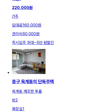
220,000
원
/
1주
임대료
160,000원
관리비
60,000원
즉시입주 최대
~
5만 원
할인
중구 옥계동의 단독주택
옥계동 깨끗한 투룸
방
2
화장실
1