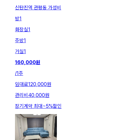
신탄진역 관평동 가성비
방
1
화장실
1
주방
1
거실
1
160,000
원
/
1주
임대료
120,000원
관리비
40,000원
장기계약 최대
~
5
%
할인