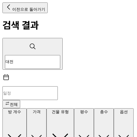
이전으로 돌아가기
검색 결과
전체
방 개수
가격
건물 유형
평수
층수
옵션