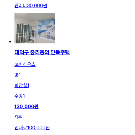
관리비
30,000원
대덕구 중리동의 단독주택
코비하우스
방
1
화장실
1
주방
1
130,000
원
/
1주
임대료
100,000원