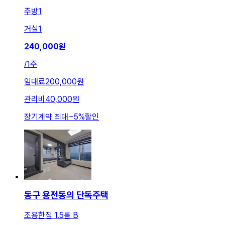
주방
1
거실
1
240,000
원
/
1주
임대료
200,000원
관리비
40,000원
장기계약 최대
~
5
%
할인
동구 용전동의 단독주택
조용한집 1.5룸 B