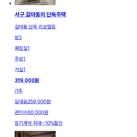
서구 갈마동의 단독주택
갈마동 단독 리모델링
방
2
화장실
1
주방
1
거실
1
319,000
원
/
1주
임대료
259,000원
관리비
60,000원
장기계약 최대
~
10
%
할인