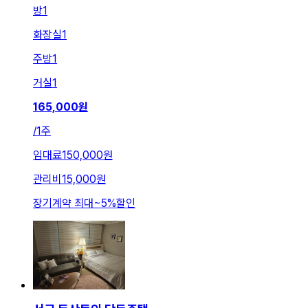
방
1
화장실
1
주방
1
거실
1
165,000
원
/
1주
임대료
150,000원
관리비
15,000원
장기계약 최대
~
5
%
할인