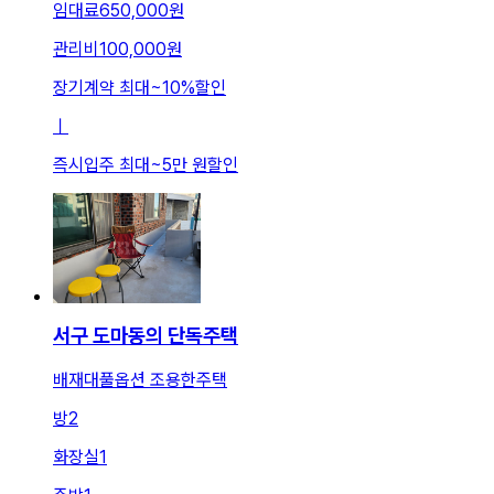
임대료
650,000원
관리비
100,000원
장기계약 최대
~
10
%
할인
ㅣ
즉시입주 최대
~
5만 원
할인
서구 도마동의 단독주택
배재대풀옵션 조용한주택
방
2
화장실
1