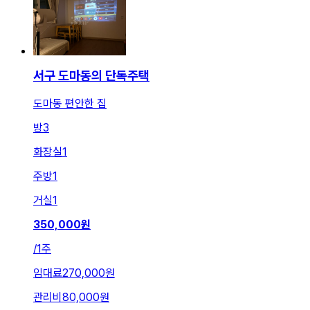
서구 도마동의 단독주택
도마동 편안한 집
방
3
화장실
1
주방
1
거실
1
350,000
원
/
1주
임대료
270,000원
관리비
80,000원