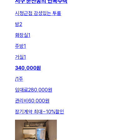
서구 둔산동의 단독주택
시청근접 감성있는 투룸
방
2
화장실
1
주방
1
거실
1
340,000
원
/
1주
임대료
280,000원
관리비
60,000원
장기계약 최대
~
10
%
할인