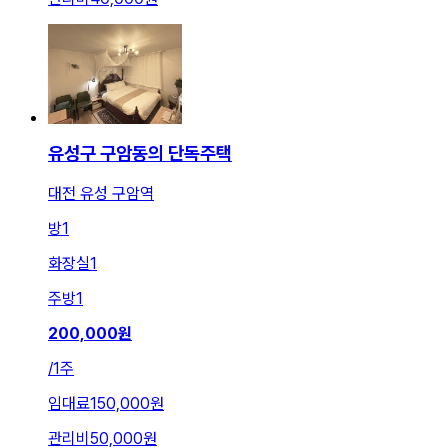
유성구 구암동의 단독주택
대전 유성 구암역
방
1
화장실
1
주방
1
200,000
원
/
1주
임대료
150,000원
관리비
50,000원