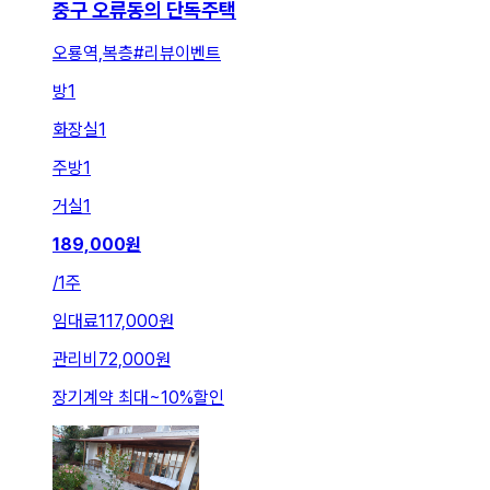
중구 오류동의 단독주택
오룡역,복층#리뷰이벤트
방
1
화장실
1
주방
1
거실
1
189,000
원
/
1주
임대료
117,000원
관리비
72,000원
장기계약 최대
~
10
%
할인