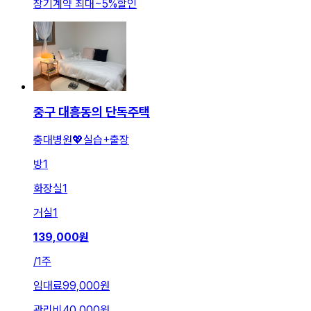
장기계약 최대
~
5
%
할인
중구 대흥동의 단독주택
충대병원💖실습+출장
방
1
화장실
1
거실
1
139,000
원
/
1주
임대료
99,000원
관리비
40,000원