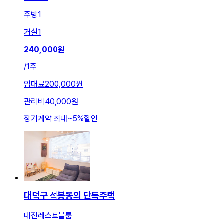
주방
1
거실
1
240,000
원
/
1주
임대료
200,000원
관리비
40,000원
장기계약 최대
~
5
%
할인
대덕구 석봉동의 단독주택
대전레스트블룸