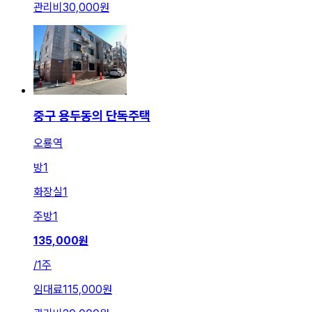
관리비
30,000원
중구 용두동의 단독주택
오룡역
방
1
화장실
1
주방
1
135,000
원
/
1주
임대료
115,000원