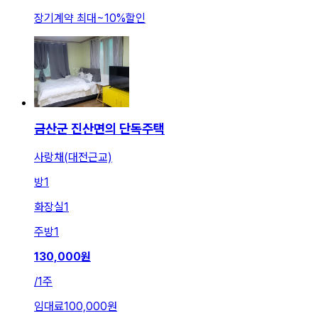
장기계약 최대
~
10
%
할인
금산군 진산면의 단독주택
사랑채(대전근교)
방
1
화장실
1
주방
1
130,000
원
/
1주
임대료
100,000원