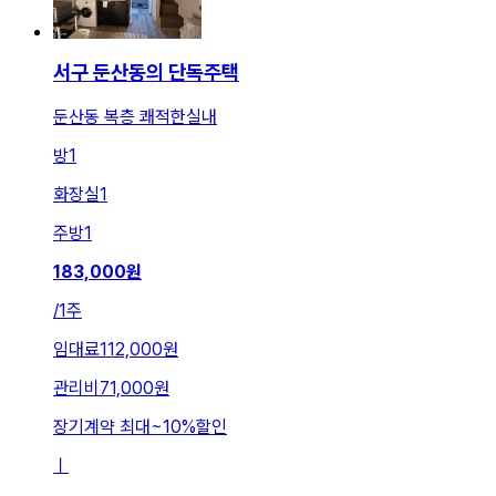
서구 둔산동의 단독주택
둔산동 복층 쾌적한실내
방
1
화장실
1
주방
1
183,000
원
/
1주
임대료
112,000원
관리비
71,000원
장기계약 최대
~
10
%
할인
ㅣ