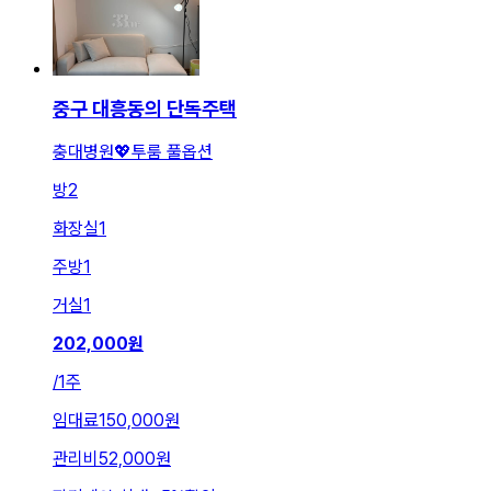
중구 대흥동의 단독주택
충대병원💖투룸 풀옵션
방
2
화장실
1
주방
1
거실
1
202,000
원
/
1주
임대료
150,000원
관리비
52,000원