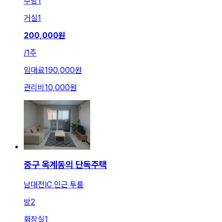
주방
1
거실
1
200,000
원
/
1주
임대료
190,000원
관리비
10,000원
중구 옥계동의 단독주택
남대전IC 인근 투룸
방
2
화장실
1