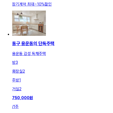
장기계약 최대
~
10
%
할인
동구 용운동의 단독주택
용운동 감성 독채주택
방
3
화장실
2
주방
1
거실
2
750,000
원
/
1주