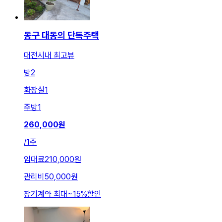
동구 대동의 단독주택
대전시내 최고뷰
방
2
화장실
1
주방
1
260,000
원
/
1주
임대료
210,000원
관리비
50,000원
장기계약 최대
~
15
%
할인