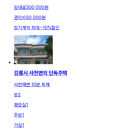
임대료
300,000원
관리비
50,000원
장기계약 최대
~
10
%
할인
강릉시 사천면의 단독주택
사천해변 10분 독채
방
2
화장실
1
주방
1
거실
1