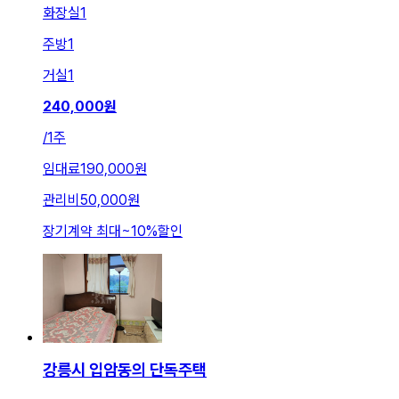
화장실
1
주방
1
거실
1
240,000
원
/
1주
임대료
190,000원
관리비
50,000원
장기계약 최대
~
10
%
할인
강릉시 입암동의 단독주택