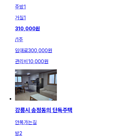
주방
1
거실
1
310,000
원
/
1주
임대료
300,000원
관리비
10,000원
강릉시 송정동의 단독주택
안목가는길
방
2