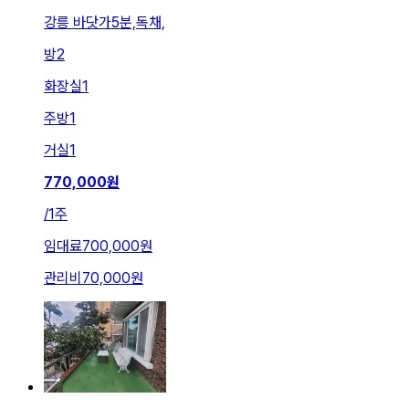
강릉 바닷가5분,독채,
방
2
화장실
1
주방
1
거실
1
770,000
원
/
1주
임대료
700,000원
관리비
70,000원