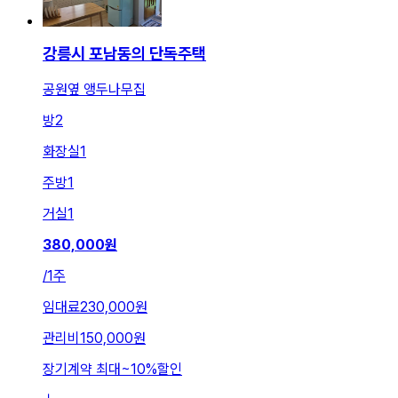
강릉시 포남동의 단독주택
공원옆 앵두나무집
방
2
화장실
1
주방
1
거실
1
380,000
원
/
1주
임대료
230,000원
관리비
150,000원
장기계약 최대
~
10
%
할인