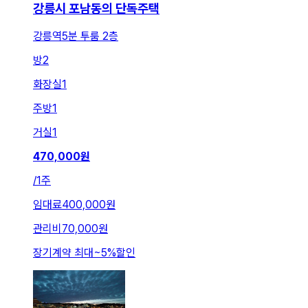
강릉시 포남동의 단독주택
강릉역5분 투룸 2층
방
2
화장실
1
주방
1
거실
1
470,000
원
/
1주
임대료
400,000원
관리비
70,000원
장기계약 최대
~
5
%
할인