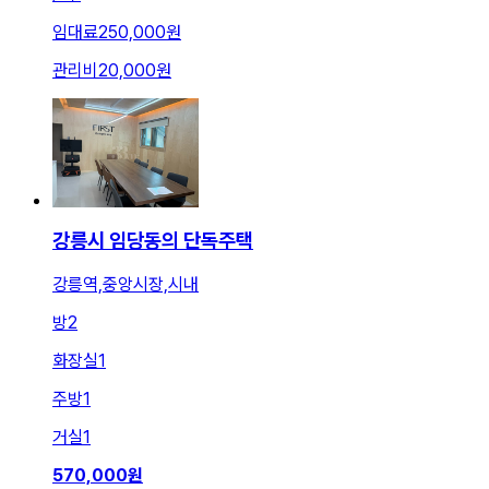
임대료
250,000원
관리비
20,000원
강릉시 임당동의 단독주택
강릉역,중앙시장,시내
방
2
화장실
1
주방
1
거실
1
570,000
원