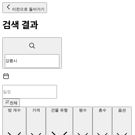
이전으로 돌아가기
검색 결과
전체
방 개수
가격
건물 유형
평수
층수
옵션