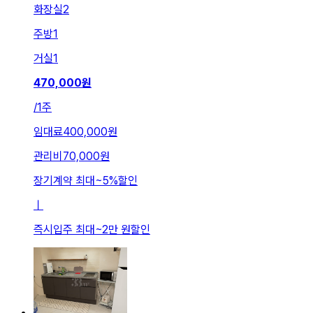
화장실
2
주방
1
거실
1
470,000
원
/
1주
임대료
400,000원
관리비
70,000원
장기계약 최대
~
5
%
할인
ㅣ
즉시입주 최대
~
2만 원
할인