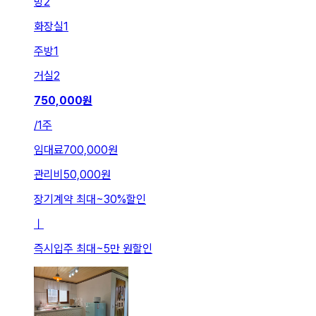
방
2
화장실
1
주방
1
거실
2
750,000
원
/
1주
임대료
700,000원
관리비
50,000원
장기계약 최대
~
30
%
할인
ㅣ
즉시입주 최대
~
5만 원
할인