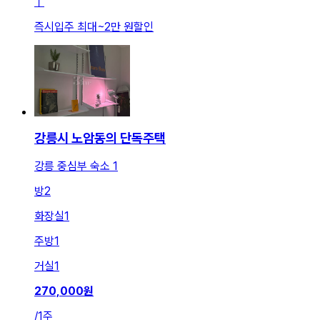
ㅣ
즉시입주 최대
~
2만 원
할인
강릉시 노암동의 단독주택
강릉 중심부 숙소 1
방
2
화장실
1
주방
1
거실
1
270,000
원
/
1주