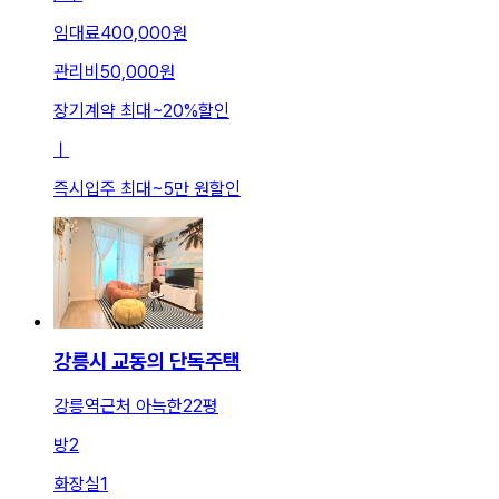
임대료
400,000원
관리비
50,000원
장기계약 최대
~
20
%
할인
ㅣ
즉시입주 최대
~
5만 원
할인
강릉시 교동의 단독주택
강릉역근처 아늑한22평
방
2
화장실
1