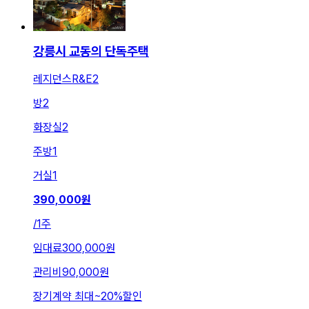
강릉시 교동의 단독주택
레지던스R&E2
방
2
화장실
2
주방
1
거실
1
390,000
원
/
1주
임대료
300,000원
관리비
90,000원
장기계약 최대
~
20
%
할인