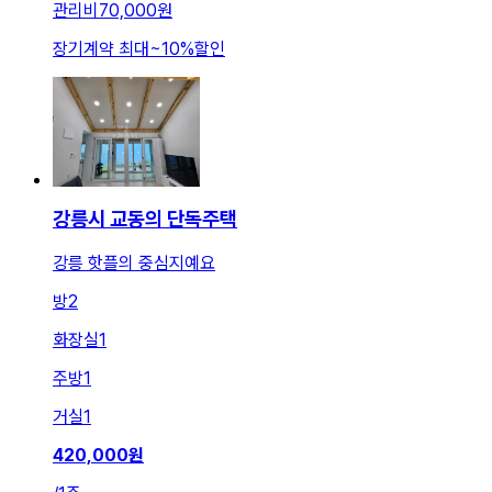
관리비
70,000원
장기계약 최대
~
10
%
할인
강릉시 교동의 단독주택
강릉 핫플의 중심지예요
방
2
화장실
1
주방
1
거실
1
420,000
원