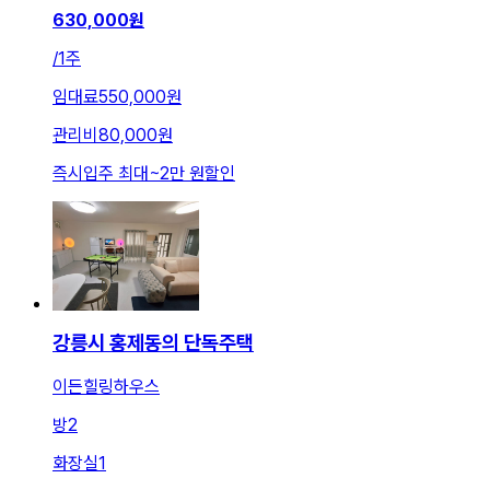
630,000
원
/
1주
임대료
550,000원
관리비
80,000원
즉시입주 최대
~
2만 원
할인
강릉시 홍제동의 단독주택
이든힐링하우스
방
2
화장실
1