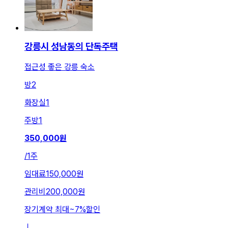
강릉시 성남동의 단독주택
접근성 좋은 강릉 숙소
방
2
화장실
1
주방
1
350,000
원
/
1주
임대료
150,000원
관리비
200,000원
장기계약 최대
~
7
%
할인
ㅣ