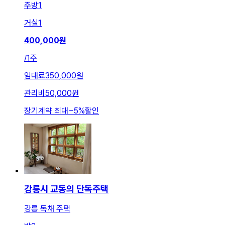
주방
1
거실
1
400,000
원
/
1주
임대료
350,000원
관리비
50,000원
장기계약 최대
~
5
%
할인
강릉시 교동의 단독주택
강릉 독채 주택