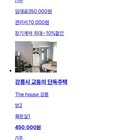
/
1주
임대료
350,000원
관리비
70,000원
장기계약 최대
~
10
%
할인
강릉시 교동의 단독주택
The house 강릉
방
2
화장실
1
450,000
원
/
1주