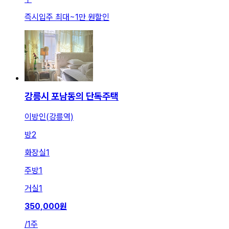
즉시입주 최대
~
1만 원
할인
강릉시 포남동의 단독주택
이방인(강릉역)
방
2
화장실
1
주방
1
거실
1
350,000
원
/
1주