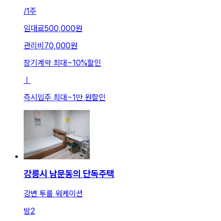
/
1주
임대료
500,000원
관리비
70,000원
장기계약 최대
~
10
%
할인
ㅣ
즉시입주 최대
~
1만 원
할인
강릉시 남문동의 단독주택
강변 투룸 워케이션
방
2