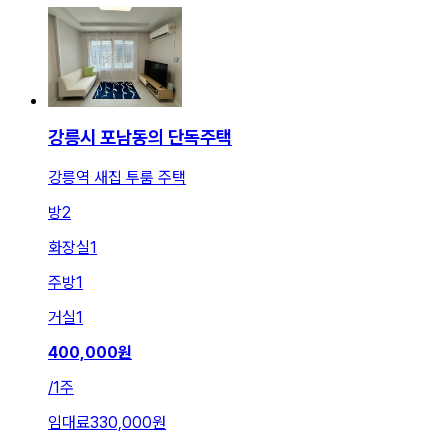
강릉시 포남동의 단독주택
강릉역 새집 투룸 주택
방
2
화장실
1
주방
1
거실
1
400,000
원
/
1주
임대료
330,000원