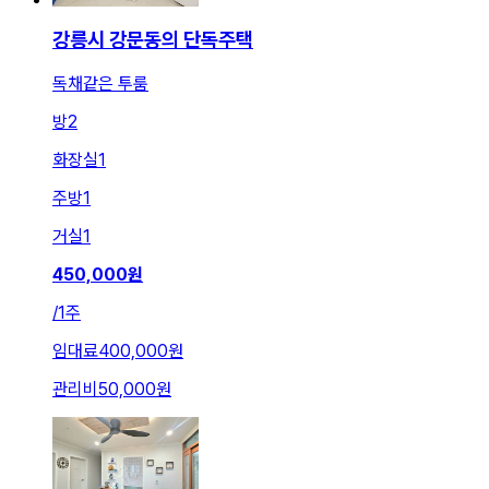
강릉시 강문동의 단독주택
독채같은 투룸
방
2
화장실
1
주방
1
거실
1
450,000
원
/
1주
임대료
400,000원
관리비
50,000원