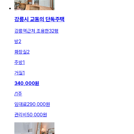
강릉시 교동의 단독주택
강릉역근처 조용한32평
방
2
화장실
2
주방
1
거실
1
340,000
원
/
1주
임대료
290,000원
관리비
50,000원