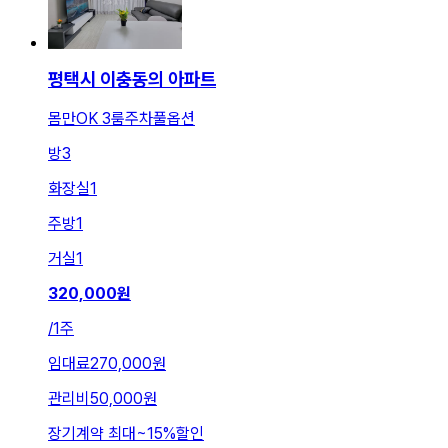
평택시 이충동의 아파트
몸만OK 3룸주차풀옵션
방
3
화장실
1
주방
1
거실
1
320,000
원
/
1주
임대료
270,000원
관리비
50,000원
장기계약 최대
~
15
%
할인