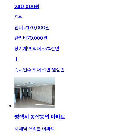
240,000
원
/
1주
임대료
170,000원
관리비
70,000원
장기계약 최대
~
5
%
할인
ㅣ
즉시입주 최대
~
1만 원
할인
평택시 동삭동의 아파트
지제역 쓰리룸 아파트