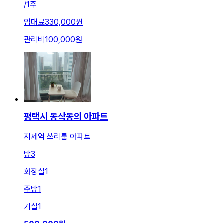
/
1주
임대료
330,000원
관리비
100,000원
평택시 동삭동의 아파트
지제역 쓰리룸 아파트
방
3
화장실
1
주방
1
거실
1