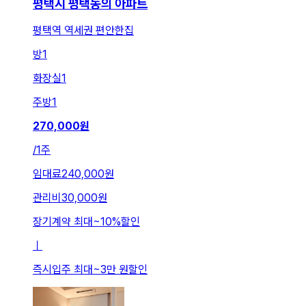
평택시 평택동의 아파트
평택역 역세권 편안한집
방
1
화장실
1
주방
1
270,000
원
/
1주
임대료
240,000원
관리비
30,000원
장기계약 최대
~
10
%
할인
ㅣ
즉시입주 최대
~
3만 원
할인