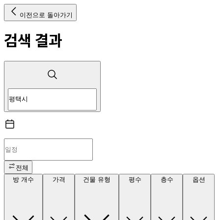
이전으로 돌아가기
검색 결과
전체
방 개수
가격
건물 유형
평수
층수
옵션