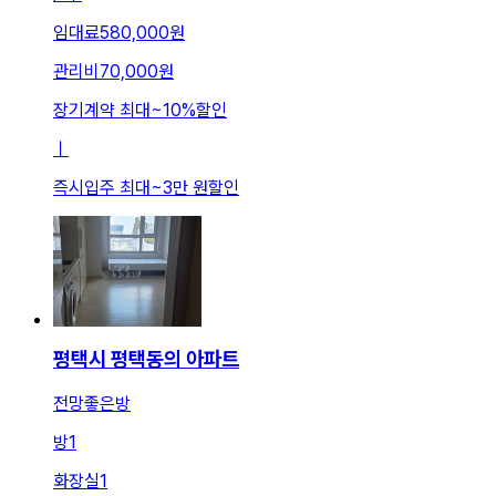
임대료
580,000원
관리비
70,000원
장기계약 최대
~
10
%
할인
ㅣ
즉시입주 최대
~
3만 원
할인
평택시 평택동의 아파트
전망좋은방
방
1
화장실
1