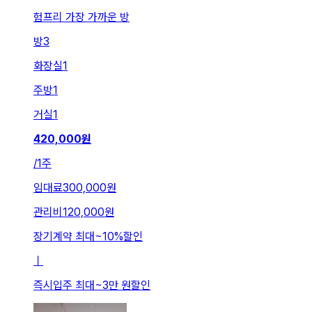
험프리 가장 가까운 방
방
3
화장실
1
주방
1
거실
1
420,000
원
/
1주
임대료
300,000원
관리비
120,000원
장기계약 최대
~
10
%
할인
ㅣ
즉시입주 최대
~
3만 원
할인