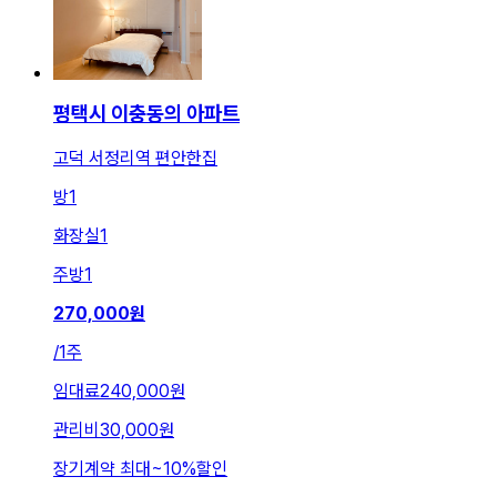
평택시 이충동의 아파트
고덕 서정리역 편안한집
방
1
화장실
1
주방
1
270,000
원
/
1주
임대료
240,000원
관리비
30,000원
장기계약 최대
~
10
%
할인