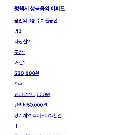
평택시 청북읍의 아파트
몸만와 3룸 주차풀옵션
방
3
화장실
2
주방
1
거실
1
320,000
원
/
1주
임대료
270,000원
관리비
50,000원
장기계약 최대
~
15
%
할인
ㅣ