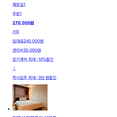
화장실
1
주방
1
270,000
원
/
1주
임대료
240,000원
관리비
30,000원
장기계약 최대
~
10
%
할인
ㅣ
즉시입주 최대
~
3만 원
할인