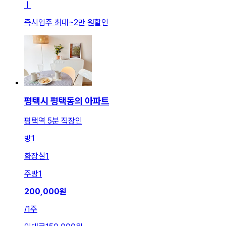
ㅣ
즉시입주 최대
~
2만 원
할인
평택시 평택동의 아파트
평택역 5분 직장인
방
1
화장실
1
주방
1
200,000
원
/
1주