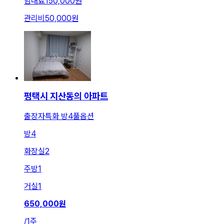
임대료
150,000원
관리비
50,000원
평택시 지산동의 아파트
출장자특화 방4풀옵션
방
4
화장실
2
주방
1
거실
1
650,000
원
/
1주