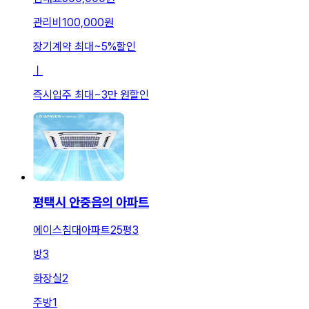
관리비
100,000원
장기계약 최대
~
5
%
할인
ㅣ
즉시입주 최대
~
3만 원
할인
평택시 안중읍의 아파트
에이스침대아파트25평3
방
3
화장실
2
주방
1