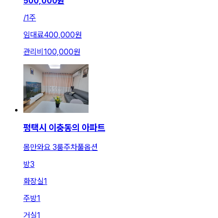
500,000
원
/
1주
임대료
400,000원
관리비
100,000원
평택시 이충동의 아파트
몸만와요 3룸주차풀옵션
방
3
화장실
1
주방
1
거실
1