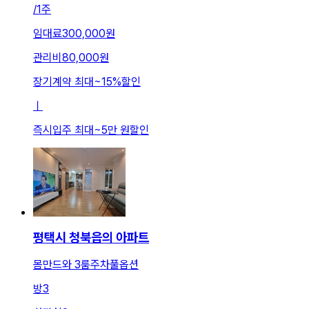
/
1주
임대료
300,000원
관리비
80,000원
장기계약 최대
~
15
%
할인
ㅣ
즉시입주 최대
~
5만 원
할인
평택시 청북읍의 아파트
몸만드와 3룸주차풀옵션
방
3