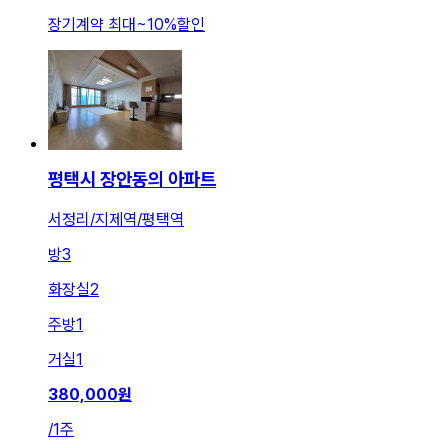
장기계약 최대
~
10
%
할인
평택시 장안동의 아파트
서정리/지제역/평택역
방
3
화장실
2
주방
1
거실
1
380,000
원
/
1주