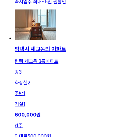
즉시입주 최대
~
5만 원
할인
평택시 세교동의 아파트
평택 세교동 3룸아파트
방
3
화장실
2
주방
1
거실
1
600,000
원
/
1주
임대료
500,000원