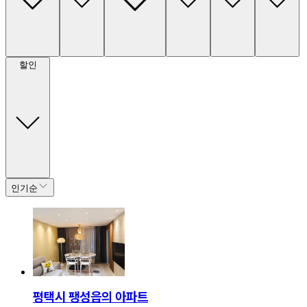
할인
인기순
평택시 팽성읍의 아파트