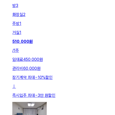
방
3
화장실
2
주방
1
거실
1
510,000
원
/
1주
임대료
450,000원
관리비
60,000원
장기계약 최대
~
10
%
할인
ㅣ
즉시입주 최대
~
3만 원
할인