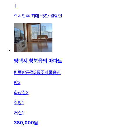
ㅣ
즉시입주 최대
~
5만 원
할인
평택시 청북읍의 아파트
평택항근접3룸주차풀옵션
방
3
화장실
2
주방
1
거실
1
380,000
원