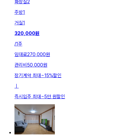
화장실
2
주방
1
거실
1
320,000
원
/
1주
임대료
270,000원
관리비
50,000원
장기계약 최대
~
15
%
할인
ㅣ
즉시입주 최대
~
5만 원
할인