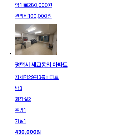
임대료
280,000원
관리비
100,000원
평택시 세교동의 아파트
지제역29평3룸아파트
방
3
화장실
2
주방
1
거실
1
430,000
원