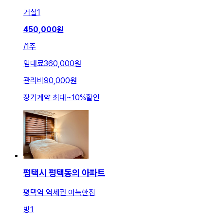
거실
1
450,000
원
/
1주
임대료
360,000원
관리비
90,000원
장기계약 최대
~
10
%
할인
평택시 평택동의 아파트
평택역 역세권 아늑한집
방
1