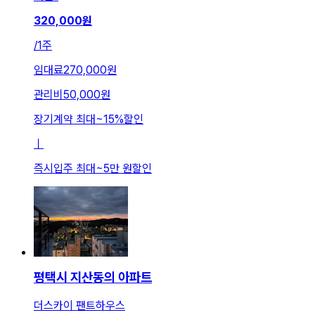
320,000
원
/
1주
임대료
270,000원
관리비
50,000원
장기계약 최대
~
15
%
할인
ㅣ
즉시입주 최대
~
5만 원
할인
평택시 지산동의 아파트
더스카이 팬트하우스