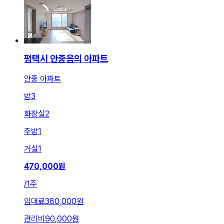
평택시 안중읍의 아파트
안중 아파트
방
3
화장실
2
주방
1
거실
1
470,000
원
/
1주
임대료
380,000원
관리비
90,000원