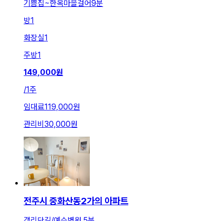
기쁨집~한옥마을걸어9분
방
1
화장실
1
주방
1
149,000
원
/
1주
임대료
119,000원
관리비
30,000원
전주시 중화산동2가의 아파트
객리단길/예수병원 5분