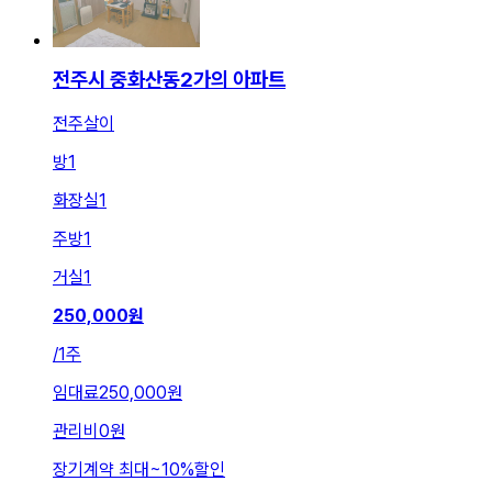
전주시 중화산동2가의 아파트
전주살이
방
1
화장실
1
주방
1
거실
1
250,000
원
/
1주
임대료
250,000원
관리비
0원
장기계약 최대
~
10
%
할인