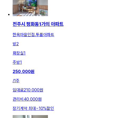
전주시 평화동1가의 아파트
한옥마을인접.투룸아파트
방
2
화장실
1
주방
1
250,000
원
/
1주
임대료
210,000원
관리비
40,000원
장기계약 최대
~
10
%
할인