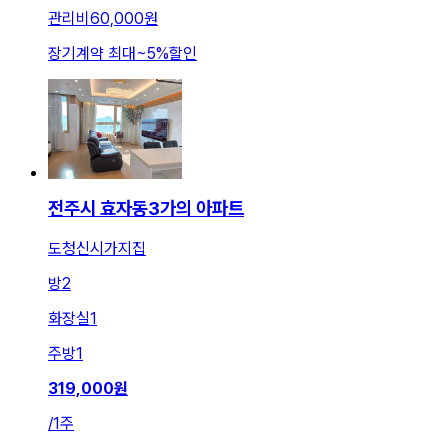
관리비
60,000원
장기계약 최대
~
5
%
할인
전주시 효자동3가의 아파트
도청신시가지집
방
2
화장실
1
주방
1
319,000
원
/
1주