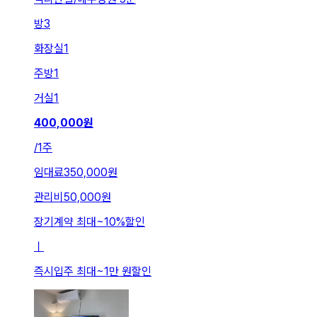
방
3
화장실
1
주방
1
거실
1
400,000
원
/
1주
임대료
350,000원
관리비
50,000원
장기계약 최대
~
10
%
할인
ㅣ
즉시입주 최대
~
1만 원
할인