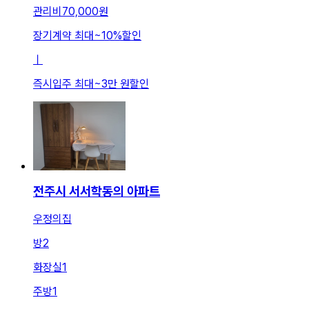
관리비
70,000원
장기계약 최대
~
10
%
할인
ㅣ
즉시입주 최대
~
3만 원
할인
전주시 서서학동의 아파트
우정의집
방
2
화장실
1
주방
1