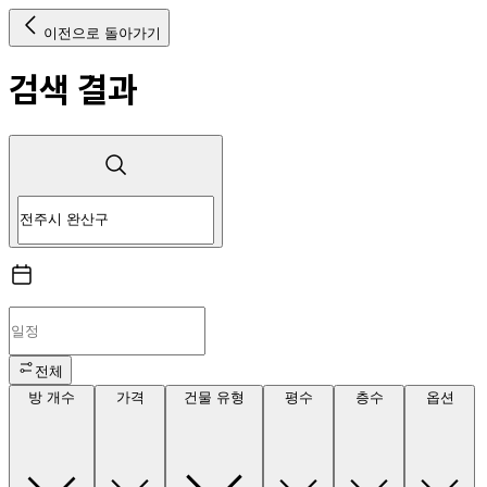
이전으로 돌아가기
검색 결과
전체
방 개수
가격
건물 유형
평수
층수
옵션