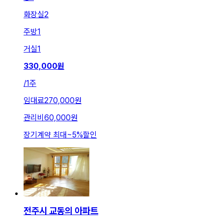
화장실
2
주방
1
거실
1
330,000
원
/
1주
임대료
270,000원
관리비
60,000원
장기계약 최대
~
5
%
할인
전주시 교동의 아파트