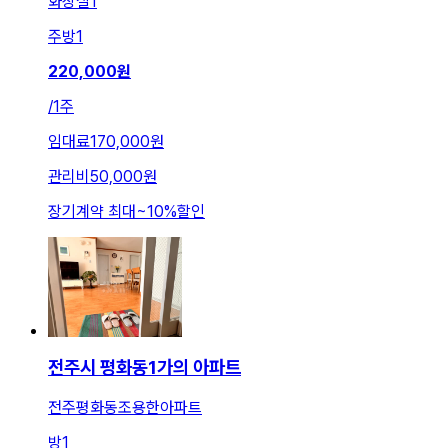
화장실
1
주방
1
220,000
원
/
1주
임대료
170,000원
관리비
50,000원
장기계약 최대
~
10
%
할인
전주시 평화동1가의 아파트
전주평화동조용한아파트
방
1