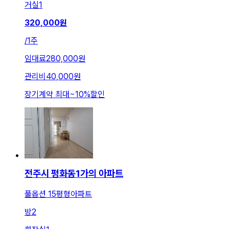
거실
1
320,000
원
/
1주
임대료
280,000원
관리비
40,000원
장기계약 최대
~
10
%
할인
전주시 평화동1가의 아파트
풀옵션 15평형아파트
방
2