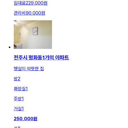
임대료
229,000원
관리비
90,000원
전주시 평화동1가의 아파트
햇살이 따뜻한 집
방
2
화장실
1
주방
1
거실
1
250,000
원