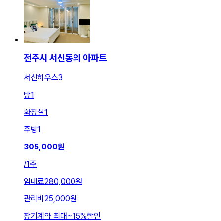
전주시 서신동의 아파트
서신하우스3
방
1
화장실
1
주방
1
305,000
원
/
1주
임대료
280,000원
관리비
25,000원
장기계약 최대
~
15
%
할인