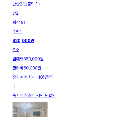
단단2(넷플릭스)
방
2
화장실
1
주방
1
420,000
원
/
1주
임대료
360,000원
관리비
60,000원
장기계약 최대
~
10
%
할인
ㅣ
즉시입주 최대
~
1만 원
할인