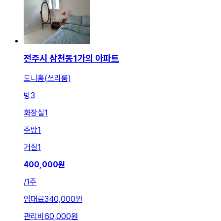
전주시 삼천동1가의 아파트
도니홈(쓰리룸)
방
3
화장실
1
주방
1
거실
1
400,000
원
/
1주
임대료
340,000원
관리비
60,000원