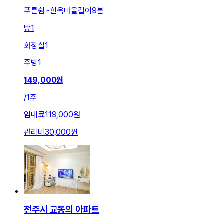
푸른쉼~한옥마을걸어9분
방
1
화장실
1
주방
1
149,000
원
/
1주
임대료
119,000원
관리비
30,000원
전주시 교동의 아파트