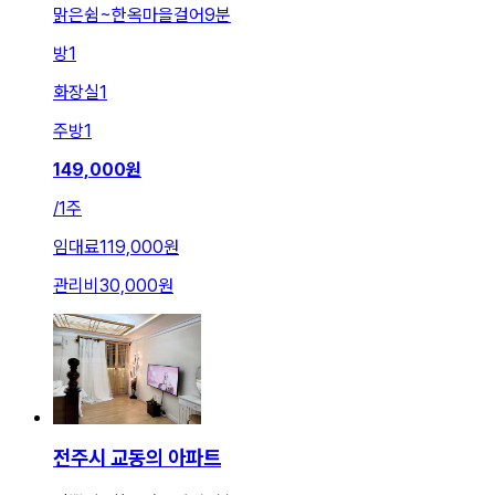
맑은쉼~한옥마을걸어9분
방
1
화장실
1
주방
1
149,000
원
/
1주
임대료
119,000원
관리비
30,000원
전주시 교동의 아파트