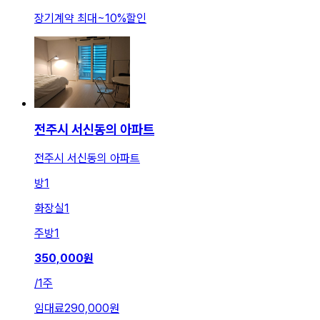
장기계약 최대
~
10
%
할인
전주시 서신동의 아파트
전주시 서신동의 아파트
방
1
화장실
1
주방
1
350,000
원
/
1주
임대료
290,000원