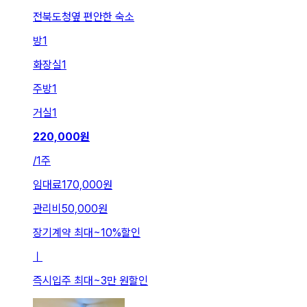
전북도청옆 편안한 숙소
방
1
화장실
1
주방
1
거실
1
220,000
원
/
1주
임대료
170,000원
관리비
50,000원
장기계약 최대
~
10
%
할인
ㅣ
즉시입주 최대
~
3만 원
할인