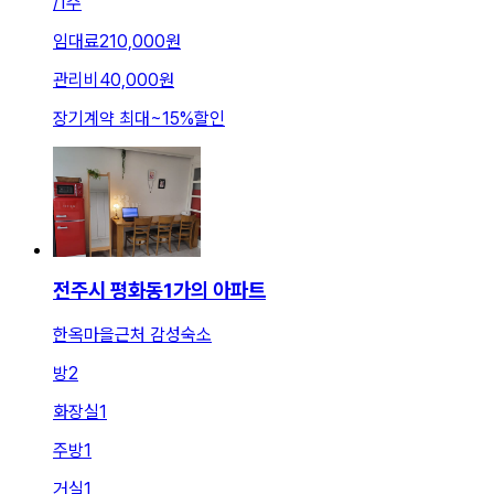
/
1주
임대료
210,000원
관리비
40,000원
장기계약 최대
~
15
%
할인
전주시 평화동1가의 아파트
한옥마을근처 감성숙소
방
2
화장실
1
주방
1
거실
1