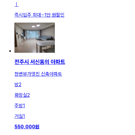
ㅣ
즉시입주 최대
~
1만 원
할인
전주시 서신동의 아파트
천변뷰가멋진 신축아파트
방
2
화장실
2
주방
1
거실
1
550,000
원