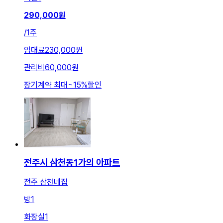
290,000
원
/
1주
임대료
230,000원
관리비
60,000원
장기계약 최대
~
15
%
할인
전주시 삼천동1가의 아파트
전주 삼천네집
방
1
화장실
1