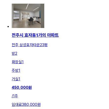
전주시 효자동1가의 아파트
전주 삼성효자타운23평
방
2
화장실
1
주방
1
거실
1
450,000
원
/
1주
임대료
380,000원