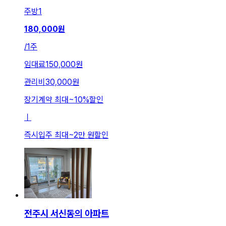
주방
1
180,000
원
/
1주
임대료
150,000원
관리비
30,000원
장기계약 최대
~
10
%
할인
ㅣ
즉시입주 최대
~
2만 원
할인
전주시 서신동의 아파트