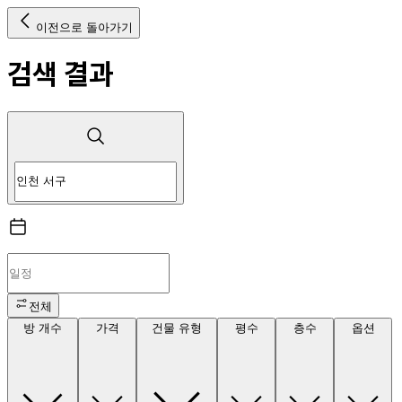
이전으로 돌아가기
검색 결과
전체
방 개수
가격
건물 유형
평수
층수
옵션