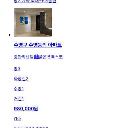
장기계약 최대
~
5
%
할인
수영구 수영동의 아파트
광안리센텀🏙️풀옵션벡스코
방
3
화장실
2
주방
1
거실
1
980,000
원
/
1주