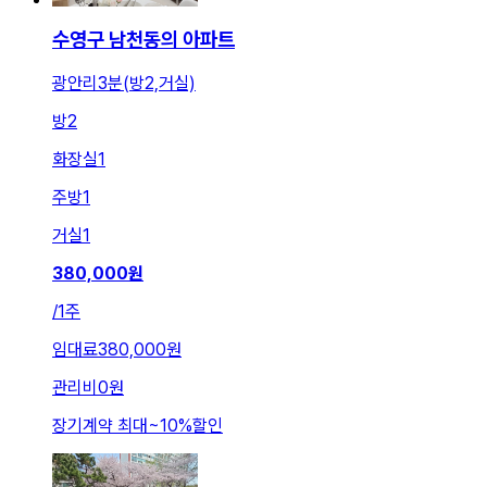
수영구 남천동의 아파트
광안리3분(방2,거실)
방
2
화장실
1
주방
1
거실
1
380,000
원
/
1주
임대료
380,000원
관리비
0원
장기계약 최대
~
10
%
할인