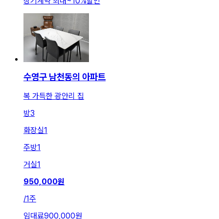
장기계약 최대
~
10
%
할인
수영구 남천동의 아파트
복 가득한 광안리 집
방
3
화장실
1
주방
1
거실
1
950,000
원
/
1주
임대료
900,000원