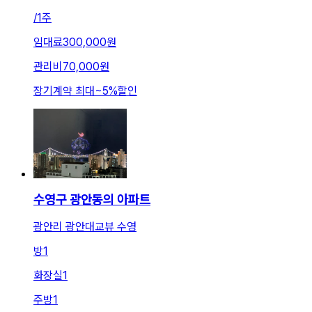
/
1주
임대료
300,000원
관리비
70,000원
장기계약 최대
~
5
%
할인
수영구 광안동의 아파트
광안리 광안대교뷰 수영
방
1
화장실
1
주방
1