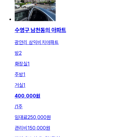
수영구 남천동의 아파트
광안리 삼익비치아파트
방
2
화장실
1
주방
1
거실
1
400,000
원
/
1주
임대료
250,000원
관리비
150,000원