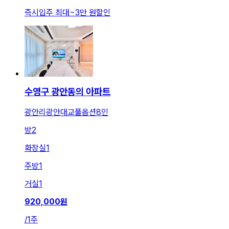
즉시입주 최대
~
3만 원
할인
수영구 광안동의 아파트
광안리광안대교풀옵션8인
방
2
화장실
1
주방
1
거실
1
920,000
원
/
1주