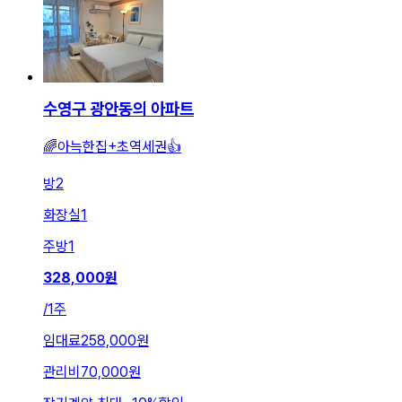
수영구 광안동의 아파트
🌈아늑한집+초역세권👍
방
2
화장실
1
주방
1
328,000
원
/
1주
임대료
258,000원
관리비
70,000원