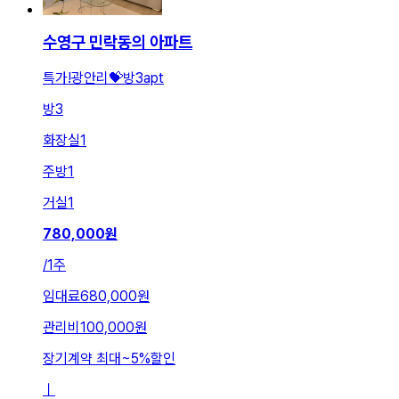
수영구 민락동의 아파트
특가!광안리💝방3apt
방
3
화장실
1
주방
1
거실
1
780,000
원
/
1주
임대료
680,000원
관리비
100,000원
장기계약 최대
~
5
%
할인
ㅣ