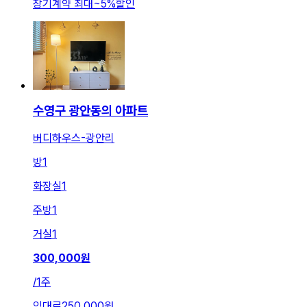
장기계약 최대
~
5
%
할인
수영구 광안동의 아파트
버디하우스-광안리
방
1
화장실
1
주방
1
거실
1
300,000
원
/
1주
임대료
250,000원