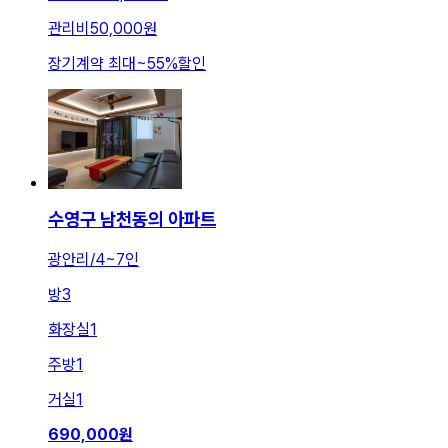
관리비
50,000원
장기계약 최대
~
55
%
할인
수영구 남천동의 아파트
광안리/4~7인
방
3
화장실
1
주방
1
거실
1
690,000
원