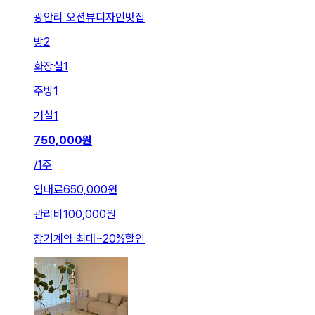
광안리 오션뷰디자인맛집
방
2
화장실
1
주방
1
거실
1
750,000
원
/
1주
임대료
650,000원
관리비
100,000원
장기계약 최대
~
20
%
할인