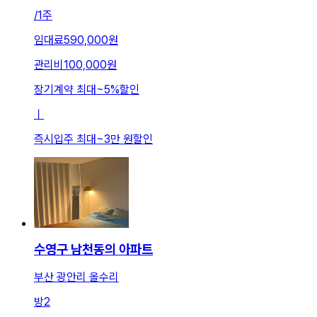
/
1주
임대료
590,000원
관리비
100,000원
장기계약 최대
~
5
%
할인
ㅣ
즉시입주 최대
~
3만 원
할인
수영구 남천동의 아파트
부산 광안리 올수리
방
2