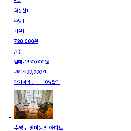
방
2
화장실
1
주방
1
거실
1
730,000
원
/
1주
임대료
650,000원
관리비
80,000원
장기계약 최대
~
10
%
할인
수영구 망미동의 아파트