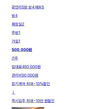
광안리5분,방4,매트5
방
4
화장실
2
주방
1
거실
1
500,000
원
/
1주
임대료
450,000원
관리비
50,000원
장기계약 최대
~
10
%
할인
ㅣ
즉시입주 최대
~
10만 원
할인