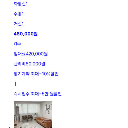
화장실
1
주방
1
거실
1
480,000
원
/
1주
임대료
420,000원
관리비
60,000원
장기계약 최대
~
10
%
할인
ㅣ
즉시입주 최대
~
5만 원
할인