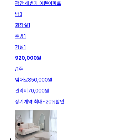
광안 해변가 예쁜아파트
방
3
화장실
1
주방
1
거실
1
920,000
원
/
1주
임대료
850,000원
관리비
70,000원
장기계약 최대
~
20
%
할인