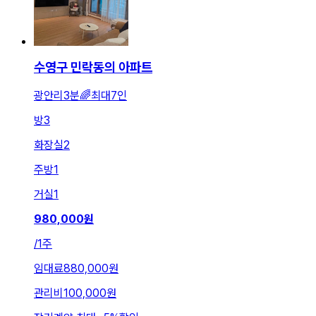
수영구 민락동의 아파트
광안리3분🌈최대7인
방
3
화장실
2
주방
1
거실
1
980,000
원
/
1주
임대료
880,000원
관리비
100,000원