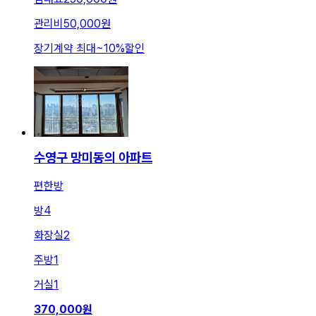
관리비
50,000원
장기계약 최대
~
10
%
할인
수영구 망미동의 아파트
편한방
방
4
화장실
2
주방
1
거실
1
370,000
원