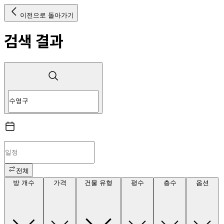
이전으로 돌아가기
검색 결과
전체
방 개수
가격
건물 유형
평수
층수
옵션