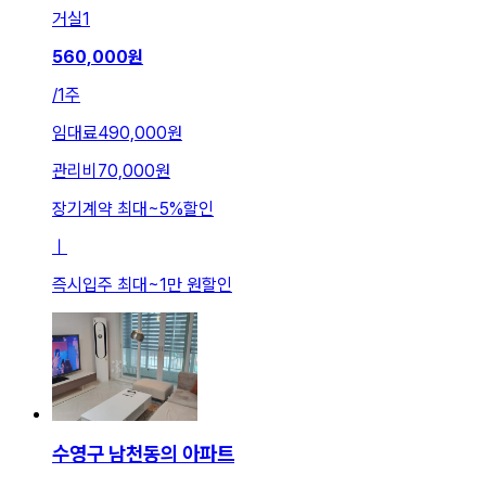
거실
1
560,000
원
/
1주
임대료
490,000원
관리비
70,000원
장기계약 최대
~
5
%
할인
ㅣ
즉시입주 최대
~
1만 원
할인
수영구 남천동의 아파트