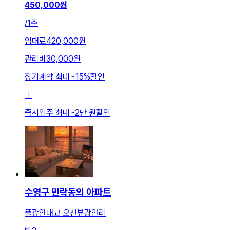
450,000
원
/
1주
임대료
420,000원
관리비
30,000원
장기계약 최대
~
15
%
할인
ㅣ
즉시입주 최대
~
2만 원
할인
수영구 민락동의 아파트
풀광안대교 오션뷰광안리