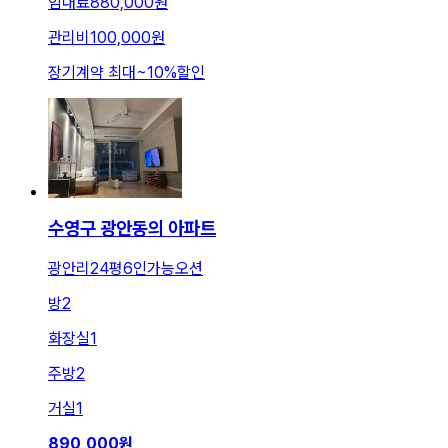
임대료
880,000원
관리비
100,000원
장기계약 최대
~
10
%
할인
수영구 광안동의 아파트
광안리24평6인가능오션
방
2
화장실
1
주방
2
거실
1
890,000
원