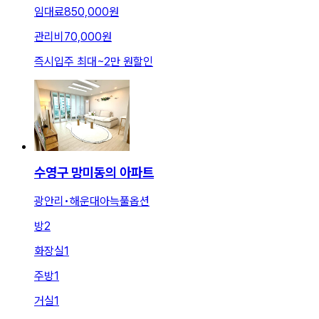
임대료
850,000원
관리비
70,000원
즉시입주 최대
~
2만 원
할인
수영구 망미동의 아파트
광안리•해운대아늑풀옵션
방
2
화장실
1
주방
1
거실
1