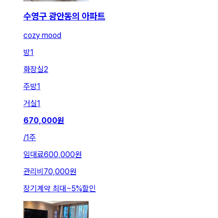
수영구 광안동의 아파트
cozy mood
방
1
화장실
2
주방
1
거실
1
670,000
원
/
1주
임대료
600,000원
관리비
70,000원
장기계약 최대
~
5
%
할인