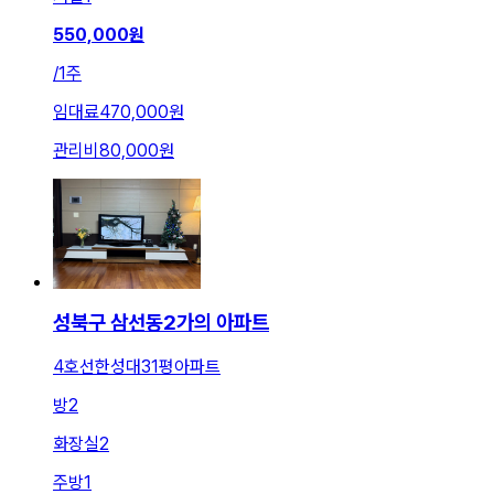
550,000
원
/
1주
임대료
470,000원
관리비
80,000원
성북구 삼선동2가의 아파트
4호선한성대31평아파트
방
2
화장실
2
주방
1