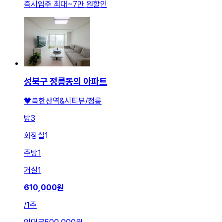
즉시입주 최대
~
7만 원
할인
성북구 정릉동의 아파트
🧡북한산역&시티뷰/정릉
방
3
화장실
1
주방
1
거실
1
610,000
원
/
1주