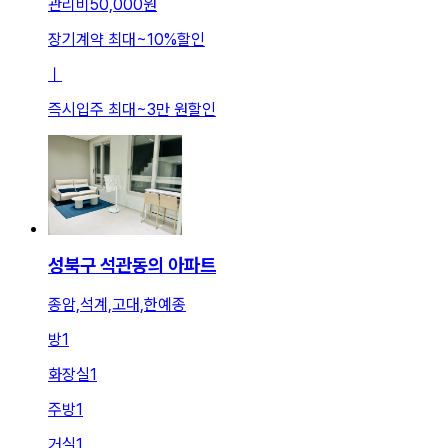
관리비
50,000원
장기계약 최대
~
10
%
할인
ㅣ
즉시입주 최대
~
3만 원
할인
성북구 석관동의 아파트
종암,석계,고대,한예종
방
1
화장실
1
주방
1
거실
1