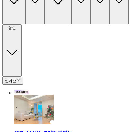
할인
인기순