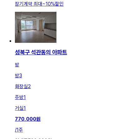
장기계약 최대
~
10
%
할인
성북구 석관동의 아파트
방
방
3
화장실
2
주방
1
거실
1
770,000
원
/
1주