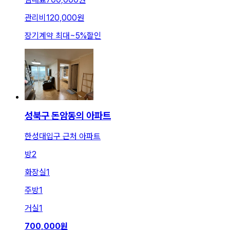
관리비
120,000원
장기계약 최대
~
5
%
할인
성북구 돈암동의 아파트
한성대입구 근처 아파트
방
2
화장실
1
주방
1
거실
1
700,000
원