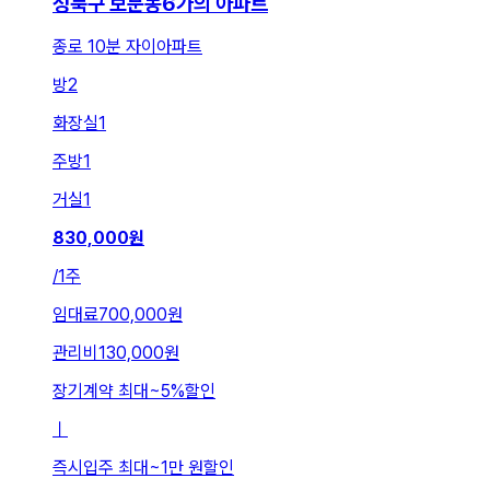
성북구 보문동6가의 아파트
종로 10분 자이아파트
방
2
화장실
1
주방
1
거실
1
830,000
원
/
1주
임대료
700,000원
관리비
130,000원
장기계약 최대
~
5
%
할인
ㅣ
즉시입주 최대
~
1만 원
할인