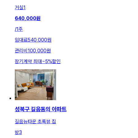
거실
1
640,000
원
/
1주
임대료
540,000원
관리비
100,000원
장기계약 최대
~
5
%
할인
성북구 길음동의 아파트
길음뉴타운 초록뷰 집
방
3