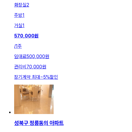
화장실
2
주방
1
거실
1
570,000
원
/
1주
임대료
500,000원
관리비
70,000원
장기계약 최대
~
5
%
할인
성북구 정릉동의 아파트