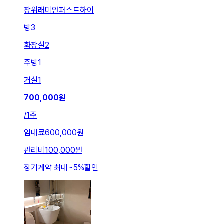
장위래미안퍼스트하이
방
3
화장실
2
주방
1
거실
1
700,000
원
/
1주
임대료
600,000원
관리비
100,000원
장기계약 최대
~
5
%
할인