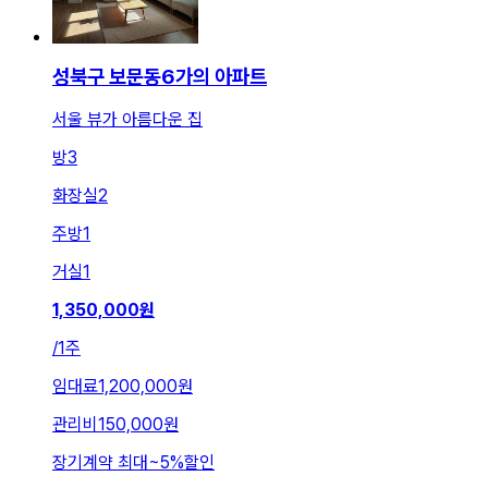
성북구 보문동6가의 아파트
서울 뷰가 아름다운 집
방
3
화장실
2
주방
1
거실
1
1,350,000
원
/
1주
임대료
1,200,000원
관리비
150,000원
장기계약 최대
~
5
%
할인