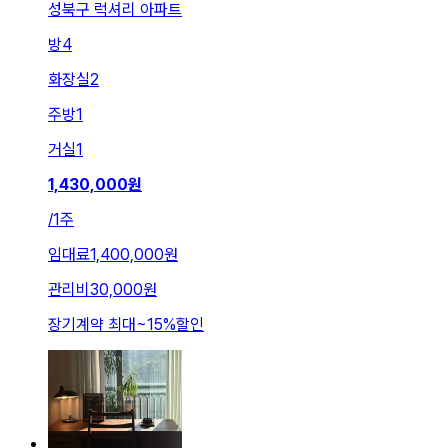
성북구 럭셔리 아파트
방
4
화장실
2
주방
1
거실
1
1,430,000
원
/
1주
임대료
1,400,000원
관리비
30,000원
장기계약 최대
~
15
%
할인