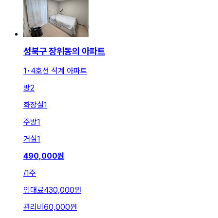
성북구 장위동의 아파트
1•4호선 석계 아파트
방
2
화장실
1
주방
1
거실
1
490,000
원
/
1주
임대료
430,000원
관리비
60,000원