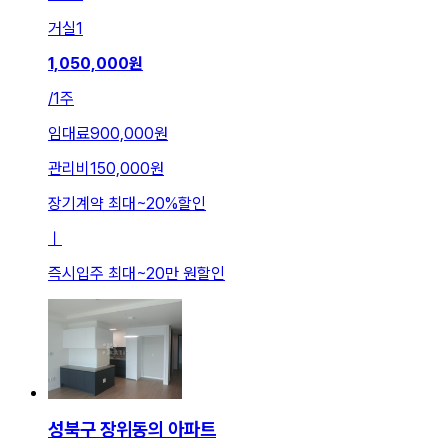
거실
1
1,050,000
원
/
1주
임대료
900,000원
관리비
150,000원
장기계약 최대
~
20
%
할인
ㅣ
즉시입주 최대
~
20만 원
할인
성북구 장위동의 아파트