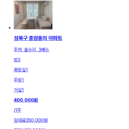
성북구 종암동의 아파트
주차, 올수리, 3베드
방
2
화장실
1
주방
1
거실
1
400,000
원
/
1주
임대료
350,000원