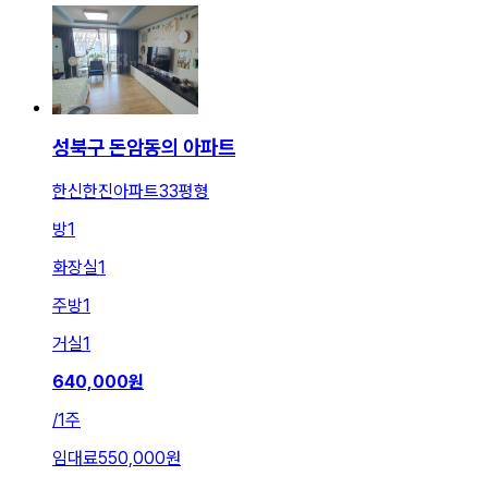
성북구 돈암동의 아파트
한신한진아파트33평형
방
1
화장실
1
주방
1
거실
1
640,000
원
/
1주
임대료
550,000원