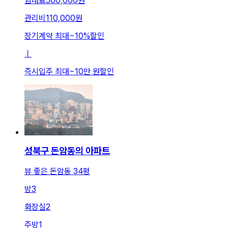
임대료
500,000원
관리비
110,000원
장기계약 최대
~
10
%
할인
ㅣ
즉시입주 최대
~
10만 원
할인
성북구 돈암동의 아파트
뷰 좋은 돈암동 34평
방
3
화장실
2
주방
1