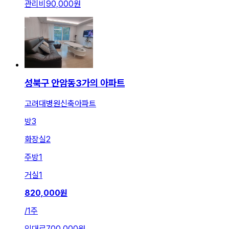
관리비
90,000원
성북구 안암동3가의 아파트
고려대병원신축아파트
방
3
화장실
2
주방
1
거실
1
820,000
원
/
1주
임대료
700,000원