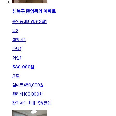
성북구 종암동의 아파트
종암동래미안/방3화1
방
3
화장실
2
주방
1
거실
1
580,000
원
/
1주
임대료
480,000원
관리비
100,000원
장기계약 최대
~
5
%
할인