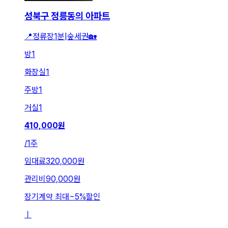
성북구 정릉동의 아파트
📍정류장1분|숲세권🏡
방
1
화장실
1
주방
1
거실
1
410,000
원
/
1주
임대료
320,000원
관리비
90,000원
장기계약 최대
~
5
%
할인
ㅣ