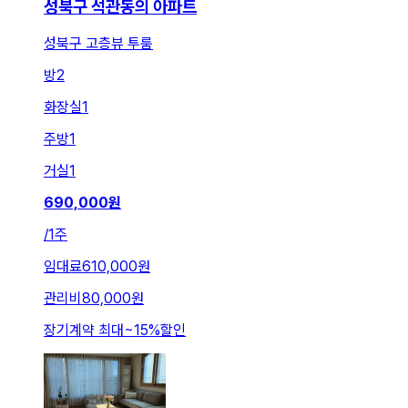
성북구 석관동의 아파트
성북구 고층뷰 투룸
방
2
화장실
1
주방
1
거실
1
690,000
원
/
1주
임대료
610,000원
관리비
80,000원
장기계약 최대
~
15
%
할인