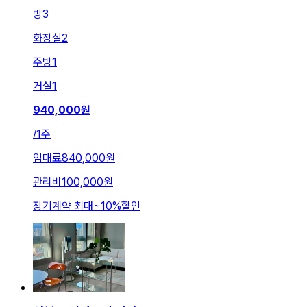
방
3
화장실
2
주방
1
거실
1
940,000
원
/
1주
임대료
840,000원
관리비
100,000원
장기계약 최대
~
10
%
할인