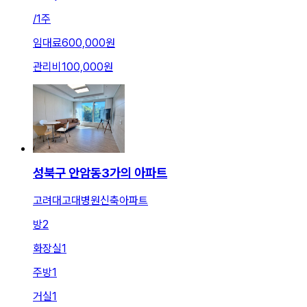
/
1주
임대료
600,000원
관리비
100,000원
성북구 안암동3가의 아파트
고려대고대병원신축아파트
방
2
화장실
1
주방
1
거실
1