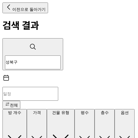
이전으로 돌아가기
검색 결과
전체
방 개수
가격
건물 유형
평수
층수
옵션