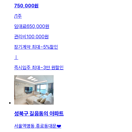
750,000
원
/
1주
임대료
650,000원
관리비
100,000원
장기계약 최대
~
5
%
할인
ㅣ
즉시입주 최대
~
3만 원
할인
성북구 길음동의 아파트
서울역명동,종로동대문❤️