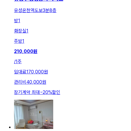
유성온천역도보3분8층
방
1
화장실
1
주방
1
210,000
원
/
1주
임대료
170,000원
관리비
40,000원
장기계약 최대
~
20
%
할인