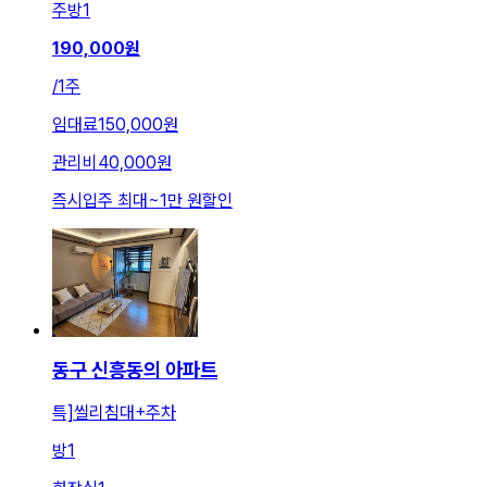
주방
1
190,000
원
/
1주
임대료
150,000원
관리비
40,000원
즉시입주 최대
~
1만 원
할인
동구 신흥동의 아파트
특]씰리침대+주차
방
1