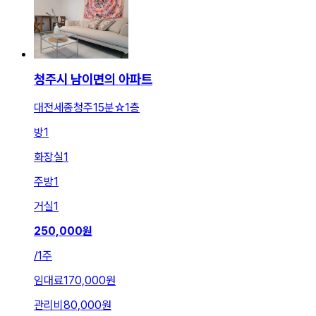
청주시 남이면의 아파트
대전세종청주15분☆1층
방
1
화장실
1
주방
1
거실
1
250,000
원
/
1주
임대료
170,000원
관리비
80,000원