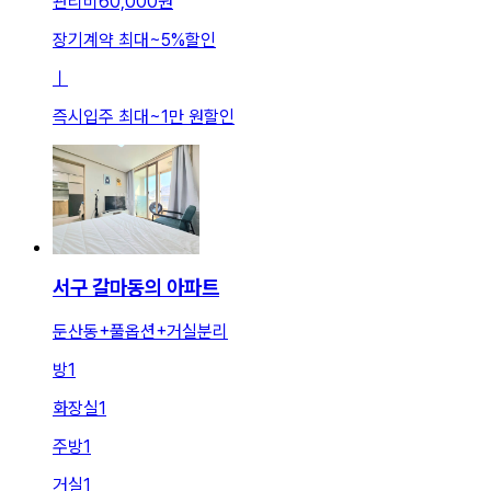
관리비
60,000원
장기계약 최대
~
5
%
할인
ㅣ
즉시입주 최대
~
1만 원
할인
서구 갈마동의 아파트
둔산동+풀옵션+거실분리
방
1
화장실
1
주방
1
거실
1