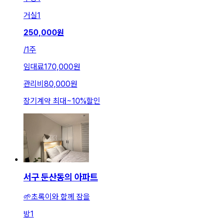
거실
1
250,000
원
/
1주
임대료
170,000원
관리비
80,000원
장기계약 최대
~
10
%
할인
서구 둔산동의 아파트
🌱초록이와 함께 잠을
방
1