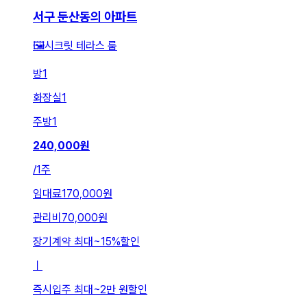
서구 둔산동의 아파트
🖼️시크릿 테라스 룸
방
1
화장실
1
주방
1
240,000
원
/
1주
임대료
170,000원
관리비
70,000원
장기계약 최대
~
15
%
할인
ㅣ
즉시입주 최대
~
2만 원
할인