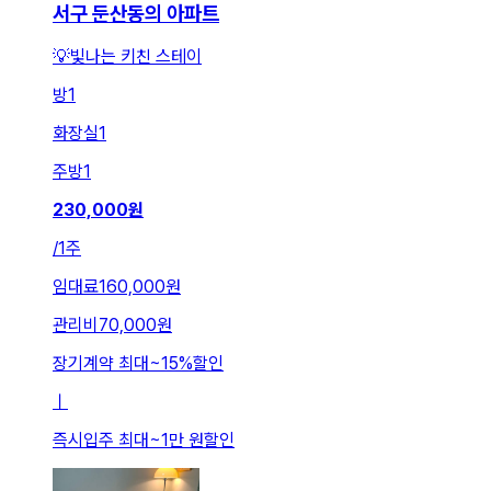
서구 둔산동의 아파트
💡빛나는 키친 스테이
방
1
화장실
1
주방
1
230,000
원
/
1주
임대료
160,000원
관리비
70,000원
장기계약 최대
~
15
%
할인
ㅣ
즉시입주 최대
~
1만 원
할인