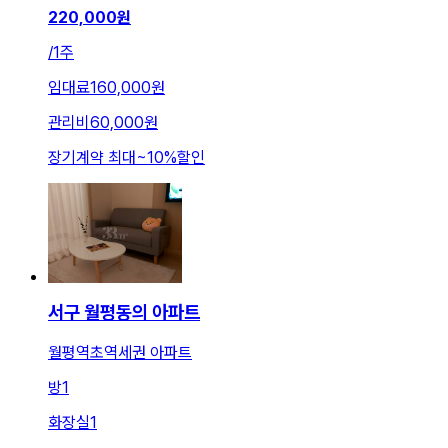
220,000
원
/
1주
임대료
160,000원
관리비
60,000원
장기계약 최대
~
10
%
할인
서구 월평동의 아파트
월평역초역세권 아파트
방
1
화장실
1