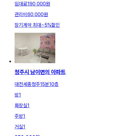
임대료
190,000원
관리비
60,000원
장기계약 최대
~
5
%
할인
청주시 남이면의 아파트
대전세종청주15분10층
방
1
화장실
1
주방
1
거실
1