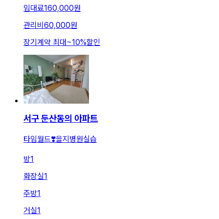
임대료
160,000원
관리비
60,000원
장기계약 최대
~
10
%
할인
서구 둔산동의 아파트
타임월드❣️을지병원실습
방
1
화장실
1
주방
1
거실
1