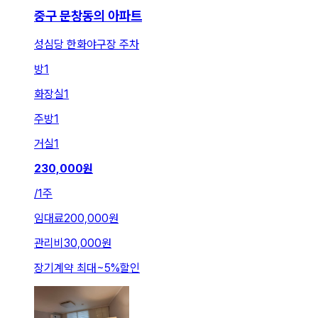
중구 문창동의 아파트
성심당 한화야구장 주차
방
1
화장실
1
주방
1
거실
1
230,000
원
/
1주
임대료
200,000원
관리비
30,000원
장기계약 최대
~
5
%
할인