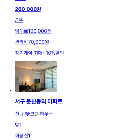
260,000
원
/
1주
임대료
190,000원
관리비
70,000원
장기계약 최대
~
10
%
할인
서구 둔산동의 아파트
신규 🩶모던 하우스
방
1
화장실
1