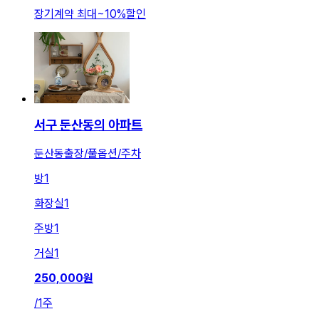
장기계약 최대
~
10
%
할인
서구 둔산동의 아파트
둔산동출장/풀옵션/주차
방
1
화장실
1
주방
1
거실
1
250,000
원
/
1주