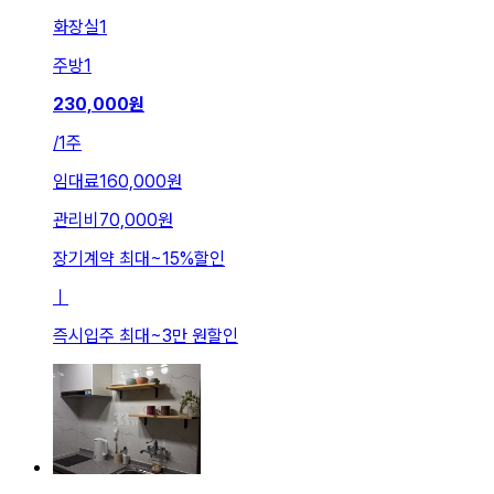
화장실
1
주방
1
230,000
원
/
1주
임대료
160,000원
관리비
70,000원
장기계약 최대
~
15
%
할인
ㅣ
즉시입주 최대
~
3만 원
할인