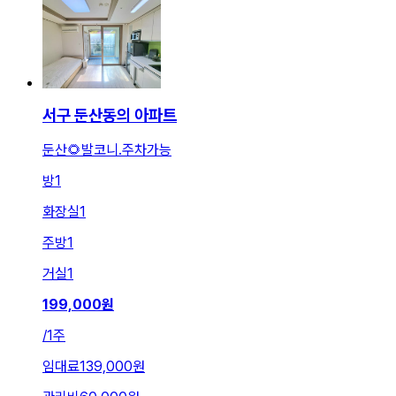
서구 둔산동의 아파트
둔산🌻발코니.주차가능
방
1
화장실
1
주방
1
거실
1
199,000
원
/
1주
임대료
139,000원