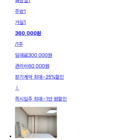
화장실
1
주방
1
거실
1
360,000
원
/
1주
임대료
300,000원
관리비
60,000원
장기계약 최대
~
25
%
할인
ㅣ
즉시입주 최대
~
1만 원
할인