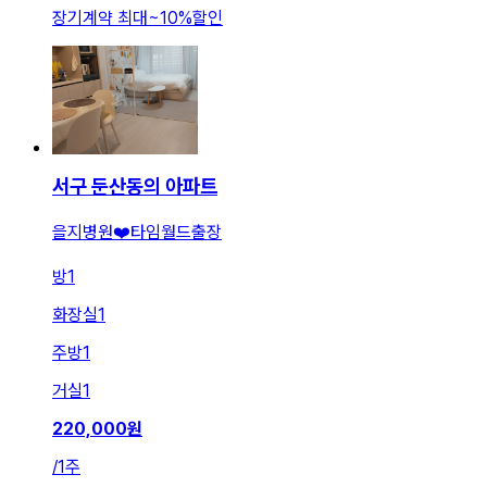
장기계약 최대
~
10
%
할인
서구 둔산동의 아파트
을지병원❤️타임월드출장
방
1
화장실
1
주방
1
거실
1
220,000
원
/
1주