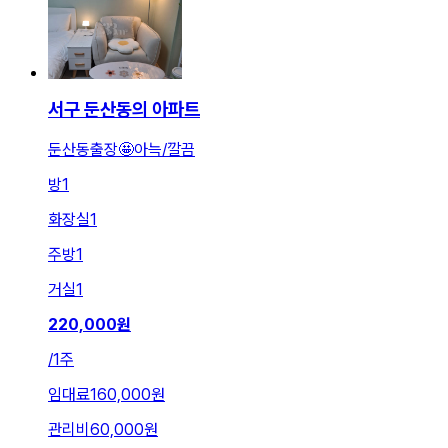
서구 둔산동의 아파트
둔산동출장🤩아늑/깔끔
방
1
화장실
1
주방
1
거실
1
220,000
원
/
1주
임대료
160,000원
관리비
60,000원