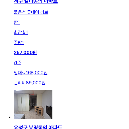
서구 갈마동의 아파트
풀옵션 굿데이 러브
방
1
화장실
1
주방
1
257,000
원
/
1주
임대료
168,000원
관리비
89,000원
유성구 봉명동의 아파트