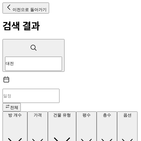
이전으로 돌아가기
검색 결과
전체
방 개수
가격
건물 유형
평수
층수
옵션