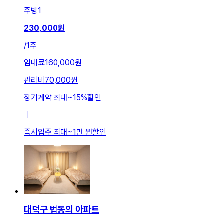
주방
1
230,000
원
/
1주
임대료
160,000원
관리비
70,000원
장기계약 최대
~
15
%
할인
ㅣ
즉시입주 최대
~
1만 원
할인
대덕구 법동의 아파트