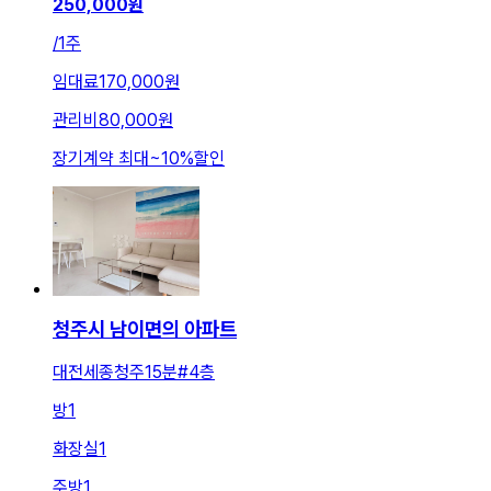
250,000
원
/
1주
임대료
170,000원
관리비
80,000원
장기계약 최대
~
10
%
할인
청주시 남이면의 아파트
대전세종청주15분#4층
방
1
화장실
1
주방
1