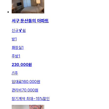
서구 둔산동의 아파트
신규🍹쉼
방
1
화장실
1
주방
1
230,000
원
/
1주
임대료
160,000원
관리비
70,000원
장기계약 최대
~
15
%
할인