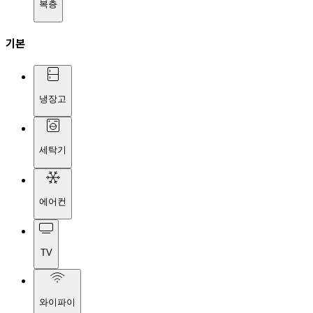
복층
기본
냉장고
세탁기
에어컨
TV
와이파이