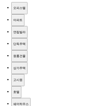
오피스텔
아파트
연립빌라
단독주택
원룸건물
상가주택
고시원
호텔
쉐어하우스