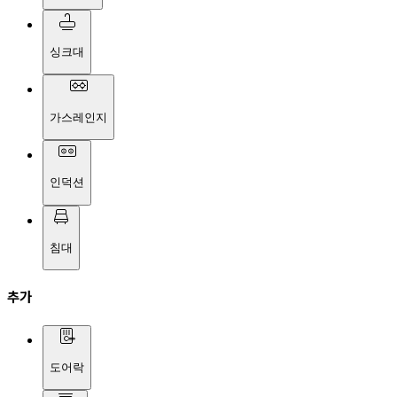
싱크대
가스레인지
인덕션
침대
추가
도어락