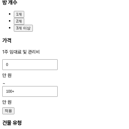
방 개수
1개
2개
3개 이상
가격
1주 임대료 및 관리비
만 원
~
만 원
적용
건물 유형