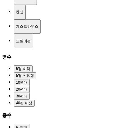
펜션
게스트하우스
모텔여관
평수
5평 이하
5평 ~ 10평
10평대
20평대
30평대
40평 이상
층수
반지하