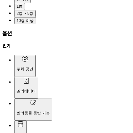
1층
2층 ~ 9층
10층 이상
옵션
인기
주차 공간
엘리베이터
반려동물 동반 가능