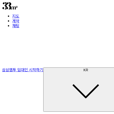
지도
계약
채팅
삼삼엠투 임대인 시작하기
KR