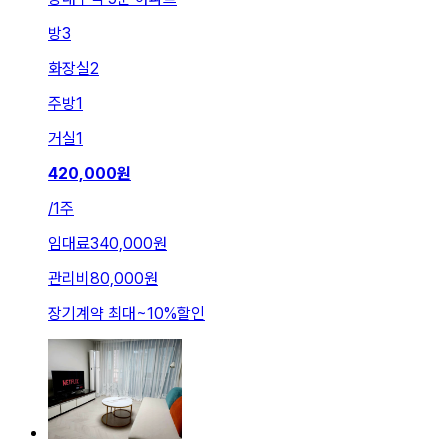
방
3
화장실
2
주방
1
거실
1
420,000
원
/
1주
임대료
340,000원
관리비
80,000원
장기계약 최대
~
10
%
할인