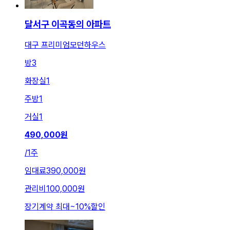
달서구 이곡동의 아파트
대구 프리미엄모던하우스
방
3
화장실
1
주방
1
거실
1
490,000
원
/
1주
임대료
390,000원
관리비
100,000원
장기계약 최대
~
10
%
할인