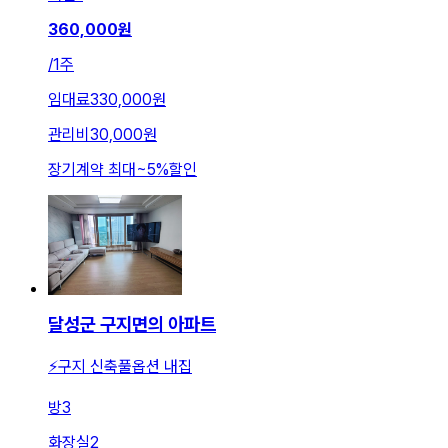
360,000
원
/
1주
임대료
330,000원
관리비
30,000원
장기계약 최대
~
5
%
할인
달성군 구지면의 아파트
⚡구지 신축풀옵션 내집
방
3
화장실
2