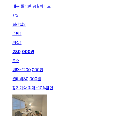
대구 깔끔한 공실아파트
방
3
화장실
2
주방
1
거실
1
280,000
원
/
1주
임대료
200,000원
관리비
80,000원
장기계약 최대
~
10
%
할인