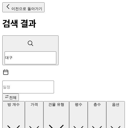
이전으로 돌아가기
검색 결과
전체
방 개수
가격
건물 유형
평수
층수
옵션