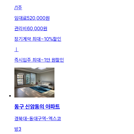
/
1주
임대료
520,000원
관리비
60,000원
장기계약 최대
~
10
%
할인
ㅣ
즉시입주 최대
~
1만 원
할인
동구 신암동의 아파트
경북대•동대구역•엑스코
방
3