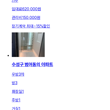
/
1주
임대료
620,000원
관리비
150,000원
장기계약 최대
~
15
%
할인
수성구 범어동의 아파트
우방3차
방
3
화장실
1
주방
1
거실
1