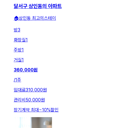
달서구 상인동의 아파트
🏠상인동 최고의스테이
방
3
화장실
1
주방
1
거실
1
360,000
원
/
1주
임대료
310,000원
관리비
50,000원
장기계약 최대
~
10
%
할인