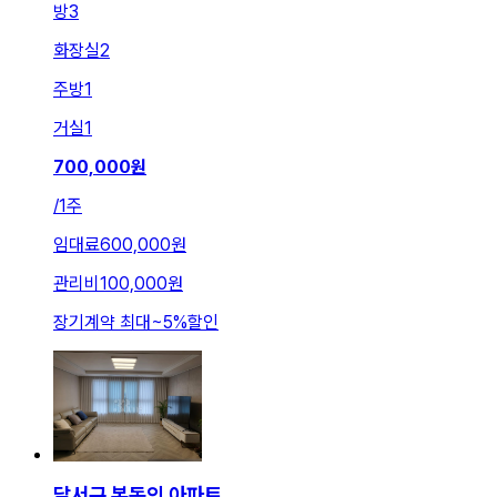
방
3
화장실
2
주방
1
거실
1
700,000
원
/
1주
임대료
600,000원
관리비
100,000원
장기계약 최대
~
5
%
할인
달서구 본동의 아파트