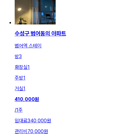
수성구 범어동의 아파트
범어역 스테이
방
3
화장실
1
주방
1
거실
1
410,000
원
/
1주
임대료
340,000원
관리비
70,000원