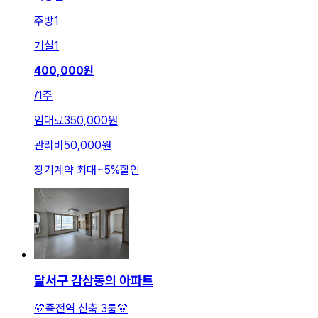
주방
1
거실
1
400,000
원
/
1주
임대료
350,000원
관리비
50,000원
장기계약 최대
~
5
%
할인
달서구 감삼동의 아파트
💛죽전역 신축 3룸💛