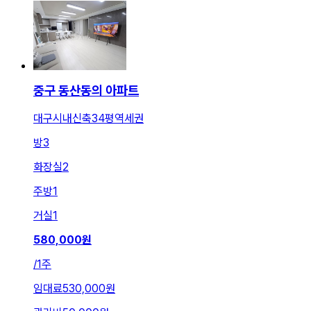
중구 동산동의 아파트
대구시내신축34평역세권
방
3
화장실
2
주방
1
거실
1
580,000
원
/
1주
임대료
530,000원