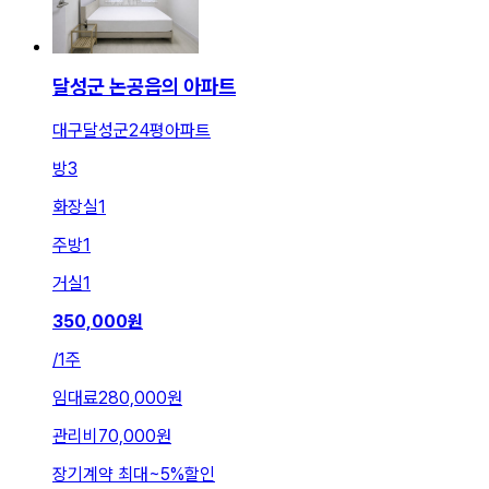
달성군 논공읍의 아파트
대구달성군24평아파트
방
3
화장실
1
주방
1
거실
1
350,000
원
/
1주
임대료
280,000원
관리비
70,000원
장기계약 최대
~
5
%
할인