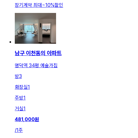
장기계약 최대
~
10
%
할인
남구 이천동의 아파트
명덕역 34평 예술가집
방
3
화장실
1
주방
1
거실
1
481,000
원
/
1주