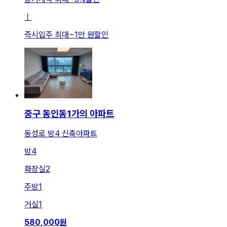
ㅣ
즉시입주 최대
~
1만 원
할인
중구 동인동1가의 아파트
동성로 방4 신축아파트
방
4
화장실
2
주방
1
거실
1
580,000
원