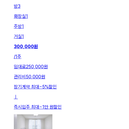
방
3
화장실
1
주방
1
거실
1
300,000
원
/
1주
임대료
250,000원
관리비
50,000원
장기계약 최대
~
5
%
할인
ㅣ
즉시입주 최대
~
1만 원
할인