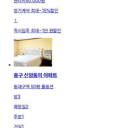
관리비
50,000원
장기계약 최대
~
15
%
할인
ㅣ
즉시입주 최대
~
1만 원
할인
동구 신암동의 아파트
동대구역 50평 풀옵션
방
3
화장실
2
주방
1
거실
1