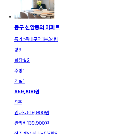
동구 신암동의 아파트
특가*동대구역1분34평
방
3
화장실
2
주방
1
거실
1
659,800
원
/
1주
임대료
519,900원
관리비
139,900원
장기계약 최대
~
5
%
할인