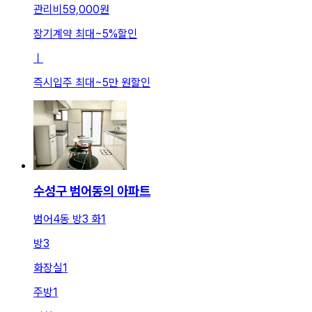
관리비
59,000원
장기계약 최대
~
5
%
할인
ㅣ
즉시입주 최대
~
5만 원
할인
수성구 범어동의 아파트
범어4동 방3 화1
방
3
화장실
1
주방
1