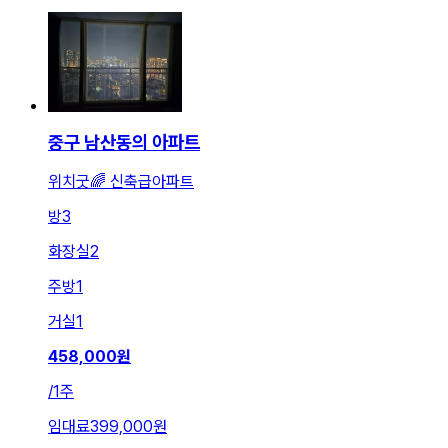
중구 남산동의 아파트
위치굿🌈 신축급아파트
방
3
화장실
2
주방
1
거실
1
458,000
원
/
1주
임대료
399,000원