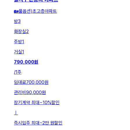
🏡풀옵션)초고층아파트
방
3
화장실
2
주방
1
거실
1
790,000
원
/
1주
임대료
700,000원
관리비
90,000원
장기계약 최대
~
10
%
할인
ㅣ
즉시입주 최대
~
2만 원
할인