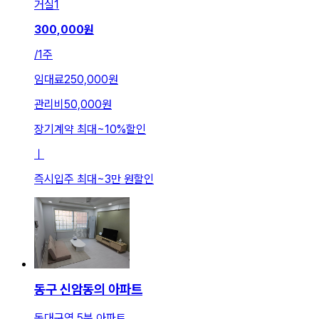
거실
1
300,000
원
/
1주
임대료
250,000원
관리비
50,000원
장기계약 최대
~
10
%
할인
ㅣ
즉시입주 최대
~
3만 원
할인
동구 신암동의 아파트
동대구역 5분 아파트