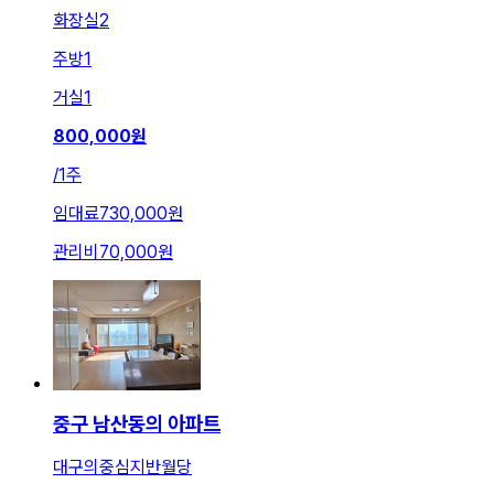
화장실
2
주방
1
거실
1
800,000
원
/
1주
임대료
730,000원
관리비
70,000원
중구 남산동의 아파트
대구의중심지반월당