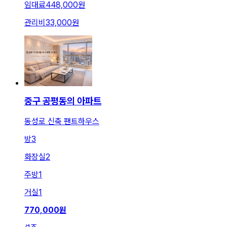
임대료
448,000원
관리비
33,000원
중구 공평동의 아파트
동성로 신축 팬트하우스
방
3
화장실
2
주방
1
거실
1
770,000
원