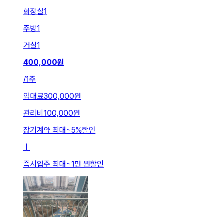
화장실
1
주방
1
거실
1
400,000
원
/
1주
임대료
300,000원
관리비
100,000원
장기계약 최대
~
5
%
할인
ㅣ
즉시입주 최대
~
1만 원
할인