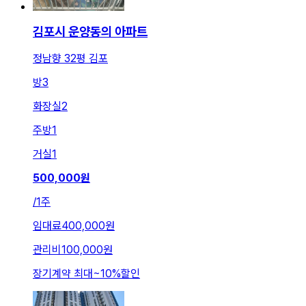
김포시 운양동의 아파트
정남향 32평 김포
방
3
화장실
2
주방
1
거실
1
500,000
원
/
1주
임대료
400,000원
관리비
100,000원
장기계약 최대
~
10
%
할인