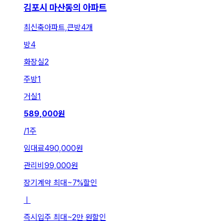
김포시 마산동의 아파트
최신축아파트,큰방4개
방
4
화장실
2
주방
1
거실
1
589,000
원
/
1주
임대료
490,000원
관리비
99,000원
장기계약 최대
~
7
%
할인
ㅣ
즉시입주 최대
~
2만 원
할인