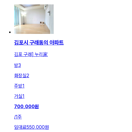
김포시 구래동의 아파트
김포 구래] 누리 家
방
3
화장실
2
주방
1
거실
1
700,000
원
/
1주
임대료
550,000원