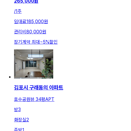
265,000
원
/
1주
임대료
185,000원
관리비
80,000원
장기계약 최대
~
5
%
할인
김포시 구래동의 아파트
호수공원뷰 34평APT
방
3
화장실
2
주방
1