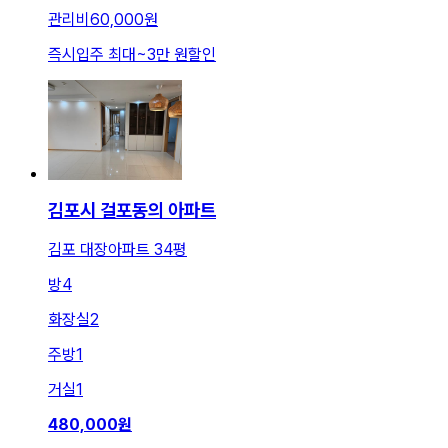
관리비
60,000원
즉시입주 최대
~
3만 원
할인
김포시 걸포동의 아파트
김포 대장아파트 34평
방
4
화장실
2
주방
1
거실
1
480,000
원