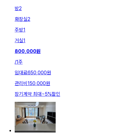
방
2
화장실
2
주방
1
거실
1
800,000
원
/
1주
임대료
650,000원
관리비
150,000원
장기계약 최대
~
5
%
할인