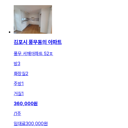
김포시 풍무동의 아파트
풍무 서해아파트 52ㅍ
방
3
화장실
2
주방
1
거실
1
360,000
원
/
1주
임대료
300,000원