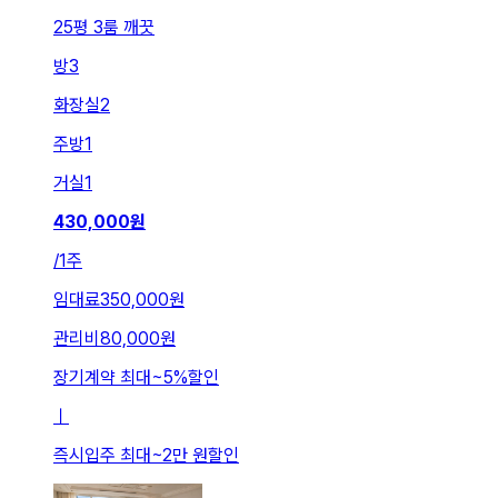
25평 3룸 깨끗
방
3
화장실
2
주방
1
거실
1
430,000
원
/
1주
임대료
350,000원
관리비
80,000원
장기계약 최대
~
5
%
할인
ㅣ
즉시입주 최대
~
2만 원
할인