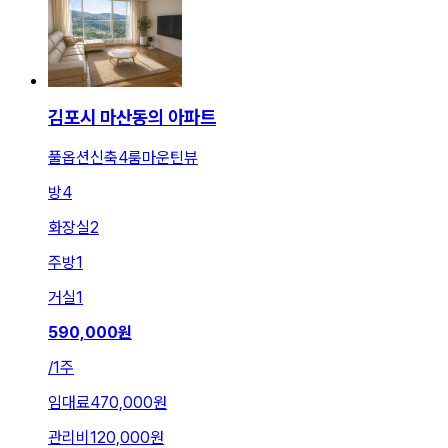
김포시 마산동의 아파트
풀옵션신축4룸마운틴뷰
방
4
화장실
2
주방
1
거실
1
590,000
원
/
1주
임대료
470,000원
관리비
120,000원