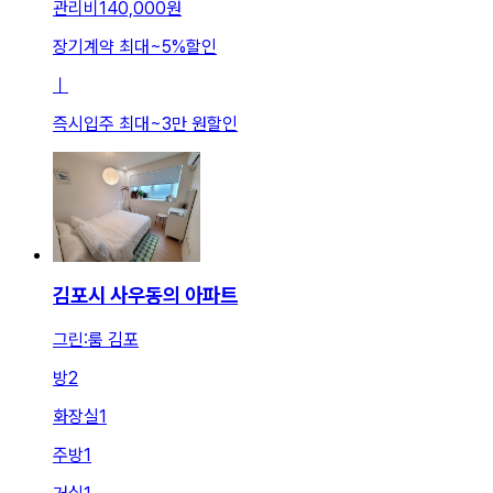
관리비
140,000원
장기계약 최대
~
5
%
할인
ㅣ
즉시입주 최대
~
3만 원
할인
김포시 사우동의 아파트
그린:룸 김포
방
2
화장실
1
주방
1