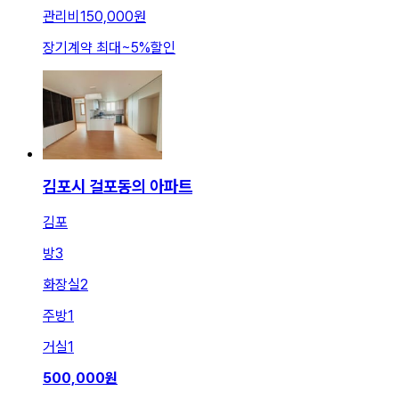
관리비
150,000원
장기계약 최대
~
5
%
할인
김포시 걸포동의 아파트
김포
방
3
화장실
2
주방
1
거실
1
500,000
원