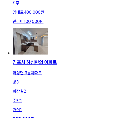
/
1주
임대료
400,000원
관리비
100,000원
김포시 하성면의 아파트
하성면 3룸아파트
방
3
화장실
2
주방
1
거실
1