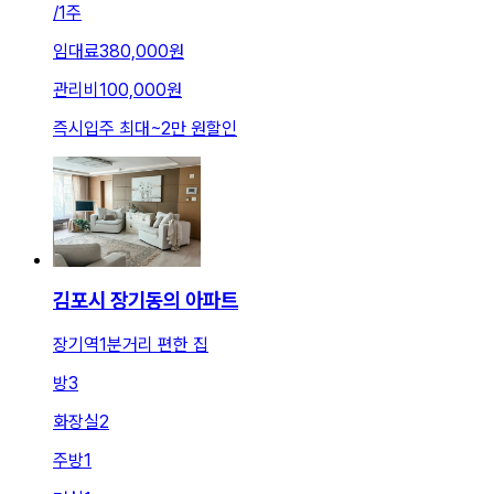
/
1주
임대료
380,000원
관리비
100,000원
즉시입주 최대
~
2만 원
할인
김포시 장기동의 아파트
장기역1분거리 편한 집
방
3
화장실
2
주방
1