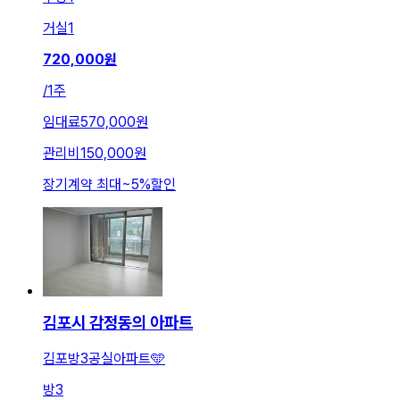
거실
1
720,000
원
/
1주
임대료
570,000원
관리비
150,000원
장기계약 최대
~
5
%
할인
김포시 감정동의 아파트
김포방3공실아파트🩵
방
3