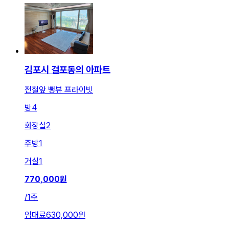
김포시 걸포동의 아파트
전철앞 뻥뷰 프라이빗
방
4
화장실
2
주방
1
거실
1
770,000
원
/
1주
임대료
630,000원