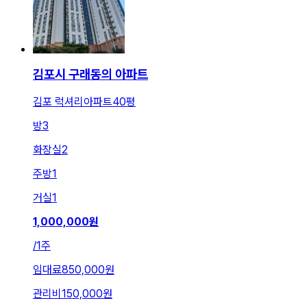
김포시 구래동의 아파트
김포 럭셔리아파트40평
방
3
화장실
2
주방
1
거실
1
1,000,000
원
/
1주
임대료
850,000원
관리비
150,000원