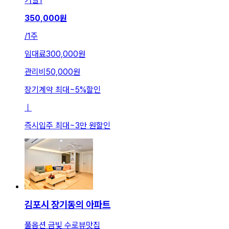
거실
1
350,000
원
/
1주
임대료
300,000원
관리비
50,000원
장기계약 최대
~
5
%
할인
ㅣ
즉시입주 최대
~
3만 원
할인
김포시 장기동의 아파트
풀옵션 금빛 수로뷰맛집