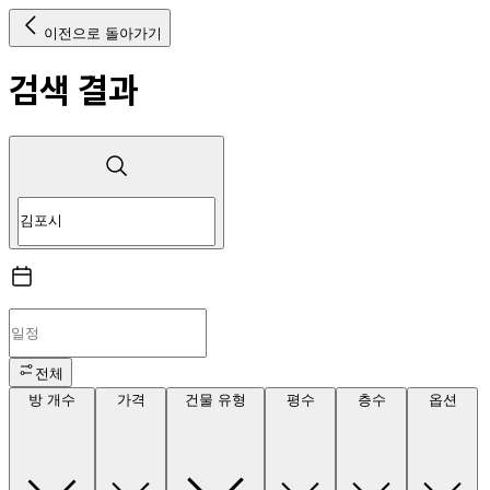
이전으로 돌아가기
검색 결과
전체
방 개수
가격
건물 유형
평수
층수
옵션