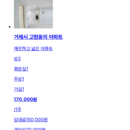
거제시 고현동의 아파트
깨끗하고 넓은 아파트
방
3
화장실
1
주방
1
거실
1
170,000
원
/
1주
임대료
150,000원
관리비
20,000원