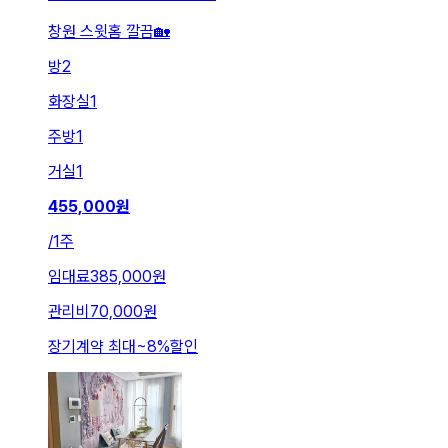
창원 스윗홈 깔끔🏡
방
2
화장실
1
주방
1
거실
1
455,000
원
/
1주
임대료
385,000원
관리비
70,000원
장기계약 최대
~
8
%
할인