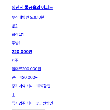
양산시 물금읍의 아파트
부산대병원 도보10분
방
2
화장실
1
주방
1
220,000
원
/
1주
임대료
200,000원
관리비
20,000원
장기계약 최대
~
10
%
할인
ㅣ
즉시입주 최대
~
3만 원
할인