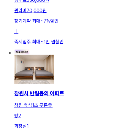
임대료
350,000원
관리비
70,000원
장기계약 최대
~
7
%
할인
ㅣ
즉시입주 최대
~
1만 원
할인
창원시 반림동의 아파트
창원 휴식1초 푸른💙
방
2
화장실
1