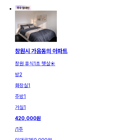
창원시 가음동의 아파트
창원 휴식1초 햇살☀️
방
2
화장실
1
주방
1
거실
1
420,000
원
/
1주