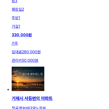
방
3
화장실
2
주방
1
거실
1
330,000
원
/
1주
임대료
280,000원
관리비
50,000원
거제시 사등면의 아파트
첫공개☆바다앞노을뷰