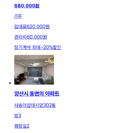
680,000
원
/
1주
임대료
620,000원
관리비
60,000원
장기계약 최대
~
20
%
할인
양산시 동면의 아파트
사송더샵데시앙302동
방
3
화장실
2