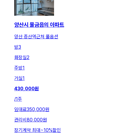
양산시 물금읍의 아파트
양산 증산역근처 풀옵션
방
3
화장실
2
주방
1
거실
1
430,000
원
/
1주
임대료
350,000원
관리비
80,000원
장기계약 최대
~
10
%
할인