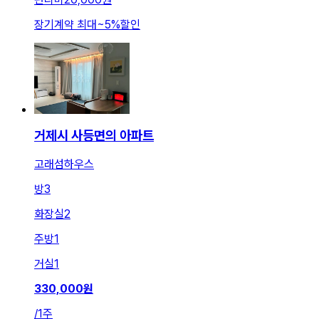
장기계약 최대
~
5
%
할인
거제시 사등면의 아파트
고래섬하우스
방
3
화장실
2
주방
1
거실
1
330,000
원
/
1주