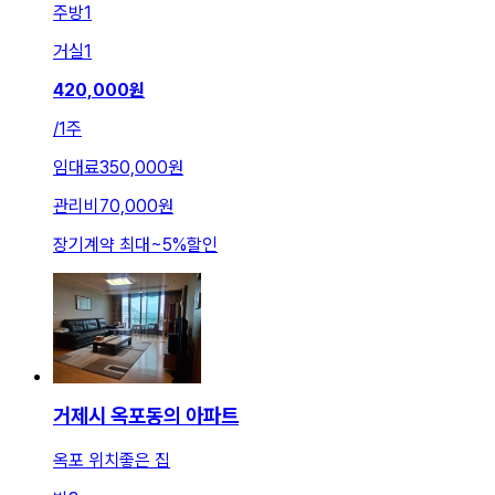
주방
1
거실
1
420,000
원
/
1주
임대료
350,000원
관리비
70,000원
장기계약 최대
~
5
%
할인
거제시 옥포동의 아파트
옥포 위치좋은 집