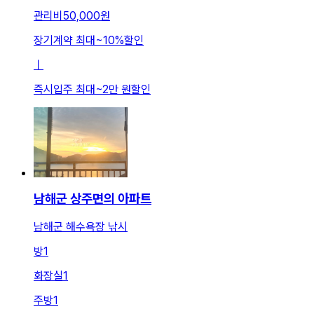
관리비
50,000원
장기계약 최대
~
10
%
할인
ㅣ
즉시입주 최대
~
2만 원
할인
남해군 상주면의 아파트
남해군 해수욕장 낚시
방
1
화장실
1
주방
1