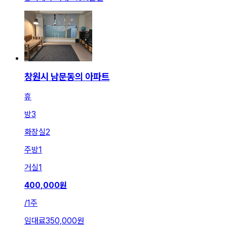
창원시 남문동의 아파트
휴
방
3
화장실
2
주방
1
거실
1
400,000
원
/
1주
임대료
350,000원