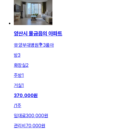
양산시 물금읍의 아파트
🌸양부대병원💐3룸아
방
3
화장실
2
주방
1
거실
1
370,000
원
/
1주
임대료
300,000원
관리비
70,000원