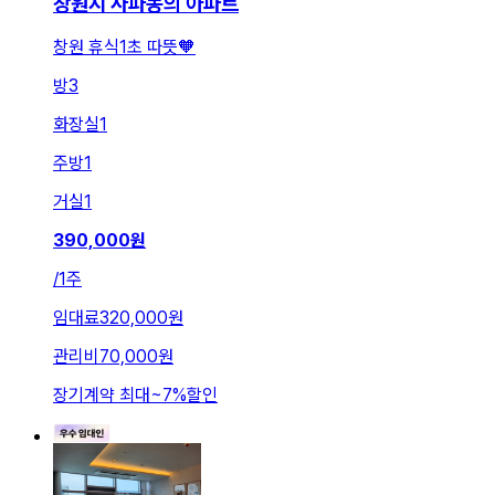
창원시 사파동의 아파트
창원 휴식1초 따뜻🧡
방
3
화장실
1
주방
1
거실
1
390,000
원
/
1주
임대료
320,000원
관리비
70,000원
장기계약 최대
~
7
%
할인