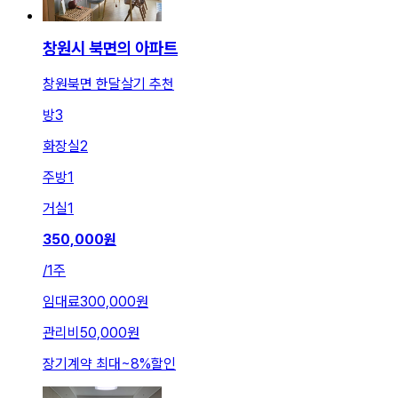
창원시 북면의 아파트
창원북면 한달살기 추천
방
3
화장실
2
주방
1
거실
1
350,000
원
/
1주
임대료
300,000원
관리비
50,000원
장기계약 최대
~
8
%
할인