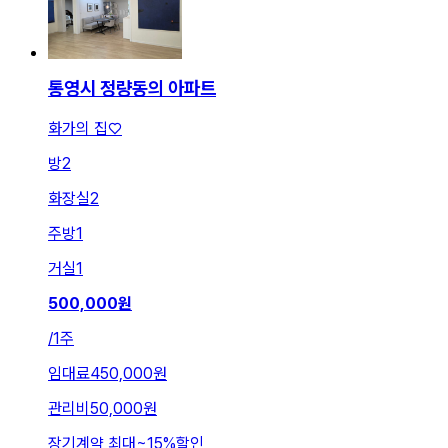
통영시 정량동의 아파트
화가의 집♡
방
2
화장실
2
주방
1
거실
1
500,000
원
/
1주
임대료
450,000원
관리비
50,000원
장기계약 최대
~
15
%
할인