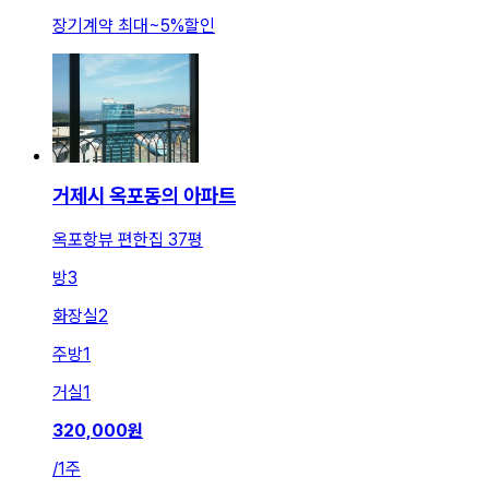
장기계약 최대
~
5
%
할인
거제시 옥포동의 아파트
옥포항뷰 편한집 37평
방
3
화장실
2
주방
1
거실
1
320,000
원
/
1주