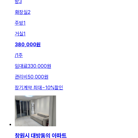
방
3
화장실
2
주방
1
거실
1
380,000
원
/
1주
임대료
330,000원
관리비
50,000원
장기계약 최대
~
10
%
할인
창원시 대방동의 아파트