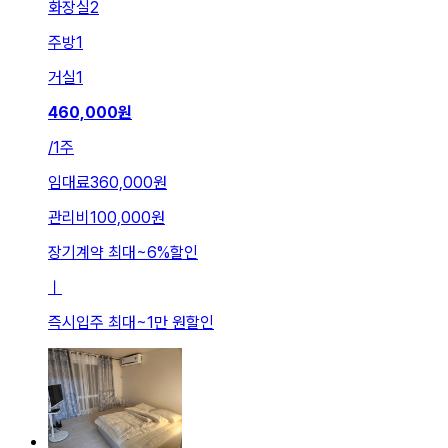
화장실
2
주방
1
거실
1
460,000
원
/
1주
임대료
360,000원
관리비
100,000원
장기계약 최대
~
6
%
할인
ㅣ
즉시입주 최대
~
1만 원
할인