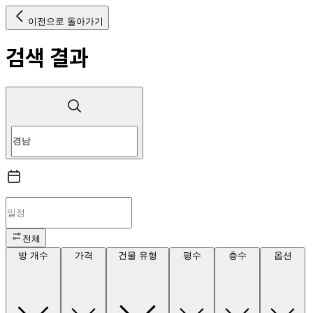
이전으로 돌아가기
검색 결과
전체
방 개수
가격
건물 유형
평수
층수
옵션