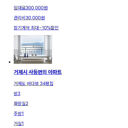
임대료
300,000원
관리비
30,000원
장기계약 최대
~
10
%
할인
거제시 사등면의 아파트
거제도 바다뷰 34평집
방
3
화장실
2
주방
1
거실
1