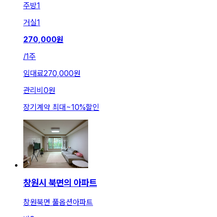
주방
1
거실
1
270,000
원
/
1주
임대료
270,000원
관리비
0원
장기계약 최대
~
10
%
할인
창원시 북면의 아파트
창원북면 풀옵션아파트