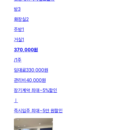
방
3
화장실
2
주방
1
거실
1
370,000
원
/
1주
임대료
330,000원
관리비
40,000원
장기계약 최대
~
5
%
할인
ㅣ
즉시입주 최대
~
5만 원
할인