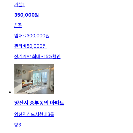
거실
1
350,000
원
/
1주
임대료
300,000원
관리비
50,000원
장기계약 최대
~
15
%
할인
양산시 중부동의 아파트
양산역신도시현대3룸
방
3