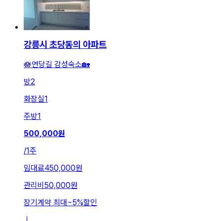
강릉시 초당동의 아파트
🪷연당길 감성숙소🏡
방
2
화장실
1
주방
1
500,000
원
/
1주
임대료
450,000원
관리비
50,000원
장기계약 최대
~
5
%
할인
ㅣ