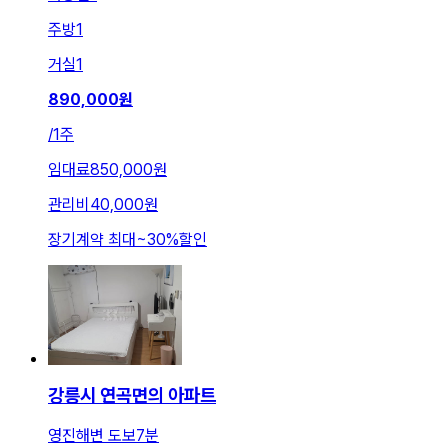
주방
1
거실
1
890,000
원
/
1주
임대료
850,000원
관리비
40,000원
장기계약 최대
~
30
%
할인
강릉시 연곡면의 아파트
영진해변 도보7분