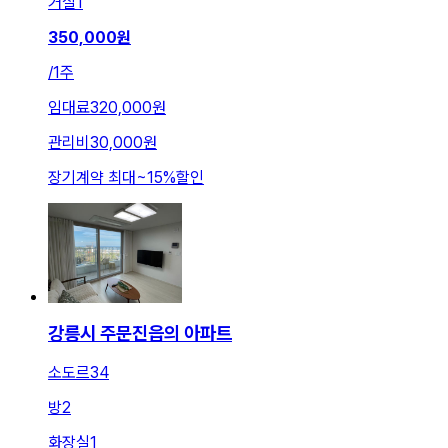
거실
1
350,000
원
/
1주
임대료
320,000원
관리비
30,000원
장기계약 최대
~
15
%
할인
강릉시 주문진읍의 아파트
소도르34
방
2
화장실
1