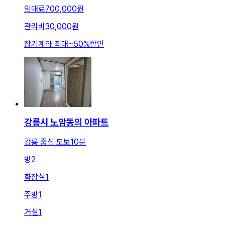
임대료
700,000원
관리비
30,000원
장기계약 최대
~
50
%
할인
강릉시 노암동의 아파트
강릉 중심 도보10분
방
2
화장실
1
주방
1
거실
1