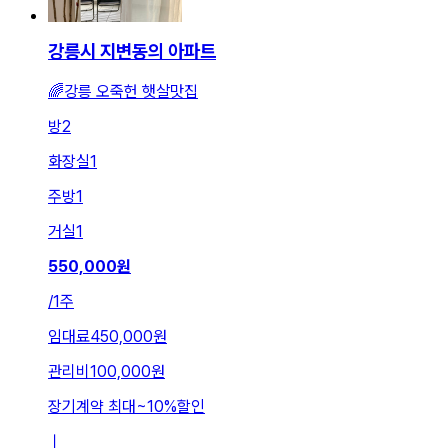
강릉시 지변동의 아파트
🌈강릉 오죽헌 햇살맛집
방
2
화장실
1
주방
1
거실
1
550,000
원
/
1주
임대료
450,000원
관리비
100,000원
장기계약 최대
~
10
%
할인
ㅣ