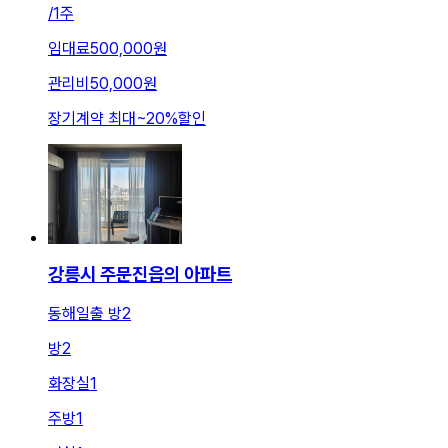
/
1주
임대료
500,000원
관리비
50,000원
장기계약 최대
~
20
%
할인
강릉시 주문진읍의 아파트
동해일출 방2
방
2
화장실
1
주방
1