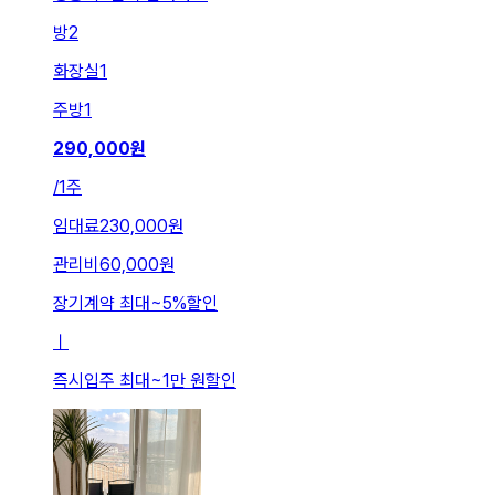
방
2
화장실
1
주방
1
290,000
원
/
1주
임대료
230,000원
관리비
60,000원
장기계약 최대
~
5
%
할인
ㅣ
즉시입주 최대
~
1만 원
할인