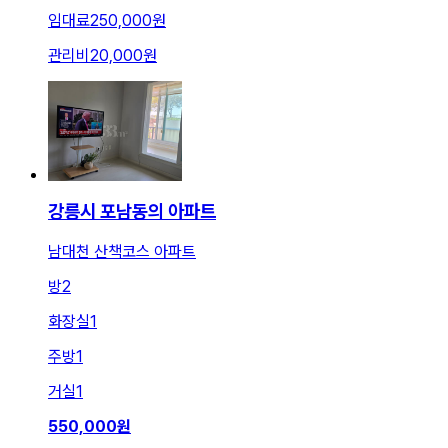
임대료
250,000원
관리비
20,000원
강릉시 포남동의 아파트
남대천 산책코스 아파트
방
2
화장실
1
주방
1
거실
1
550,000
원