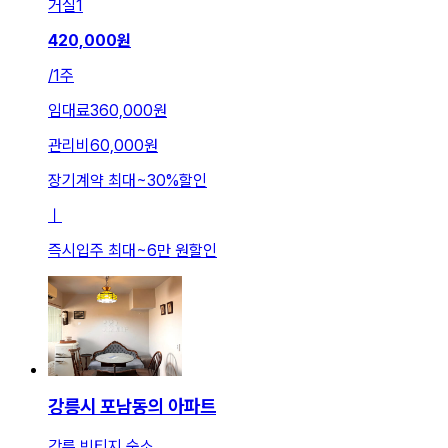
거실
1
420,000
원
/
1주
임대료
360,000원
관리비
60,000원
장기계약 최대
~
30
%
할인
ㅣ
즉시입주 최대
~
6만 원
할인
강릉시 포남동의 아파트
강릉 빈티지 숙소