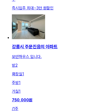
즉시입주 최대
~
3만 원
할인
강릉시 주문진읍의 아파트
모던하우스 입니다.
방
2
화장실
1
주방
1
거실
1
750,000
원
/
1주