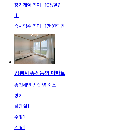
장기계약 최대
~
10
%
할인
ㅣ
즉시입주 최대
~
1만 원
할인
강릉시 송정동의 아파트
송정해변 솔숲 옆 숙소
방
2
화장실
1
주방
1
거실
1