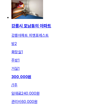
강릉시 포남동의 아파트
강릉아파트 피엔포레스트
방
2
화장실
1
주방
1
거실
1
300,000
원
/
1주
임대료
240,000원
관리비
60,000원