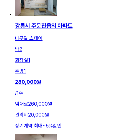
강릉시 주문진읍의 아파트
나무달 스테이
방
2
화장실
1
주방
1
280,000
원
/
1주
임대료
260,000원
관리비
20,000원
장기계약 최대
~
5
%
할인