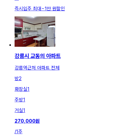
즉시입주 최대
~
1만 원
할인
강릉시 교동의 아파트
강릉역근처 아파트 전체
방
2
화장실
1
주방
1
거실
1
270,000
원
/
1주