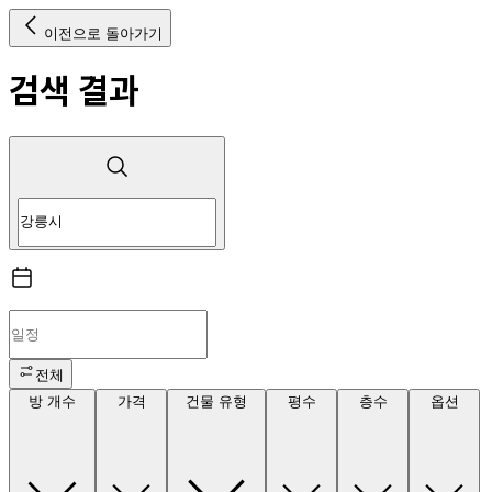
이전으로 돌아가기
검색 결과
전체
방 개수
가격
건물 유형
평수
층수
옵션