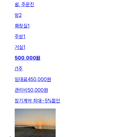
쉼, 주문진
방
2
화장실
1
주방
1
거실
1
500,000
원
/
1주
임대료
450,000원
관리비
50,000원
장기계약 최대
~
5
%
할인