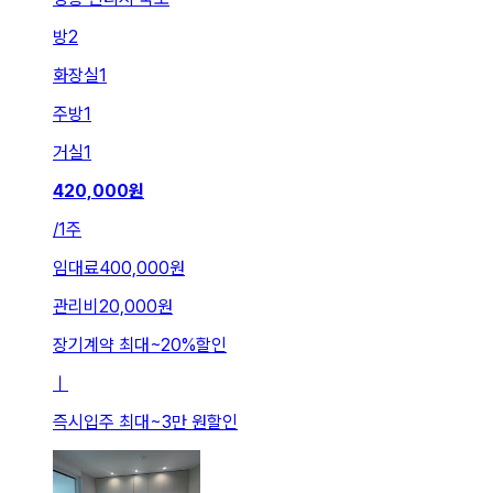
방
2
화장실
1
주방
1
거실
1
420,000
원
/
1주
임대료
400,000원
관리비
20,000원
장기계약 최대
~
20
%
할인
ㅣ
즉시입주 최대
~
3만 원
할인