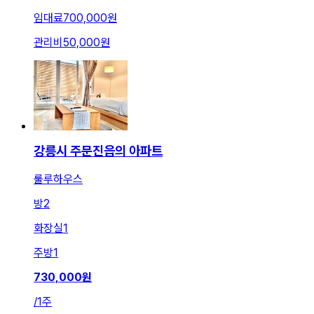
임대료
700,000원
관리비
50,000원
강릉시 주문진읍의 아파트
룰루하우스
방
2
화장실
1
주방
1
730,000
원
/
1주