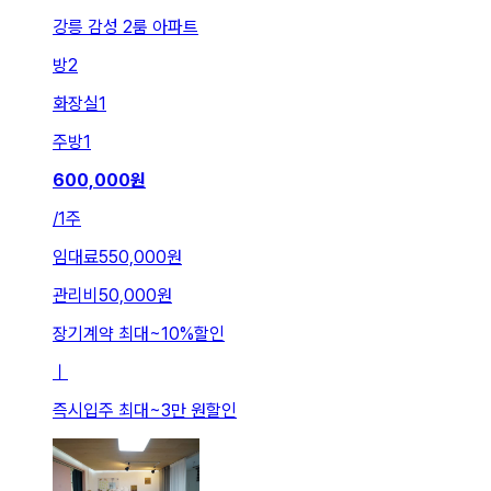
강릉 감성 2룸 아파트
방
2
화장실
1
주방
1
600,000
원
/
1주
임대료
550,000원
관리비
50,000원
장기계약 최대
~
10
%
할인
ㅣ
즉시입주 최대
~
3만 원
할인