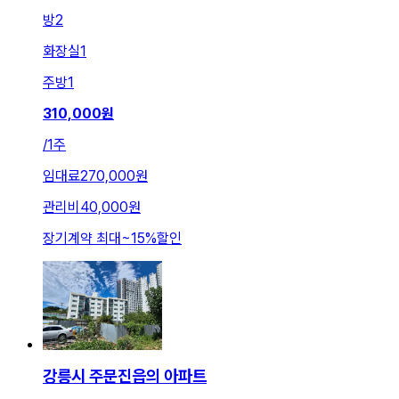
방
2
화장실
1
주방
1
310,000
원
/
1주
임대료
270,000원
관리비
40,000원
장기계약 최대
~
15
%
할인
강릉시 주문진읍의 아파트