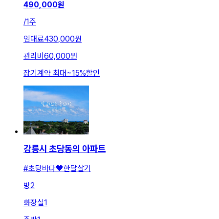
490,000
원
/
1주
임대료
430,000원
관리비
60,000원
장기계약 최대
~
15
%
할인
강릉시 초당동의 아파트
#초당바다🧡한달살기
방
2
화장실
1