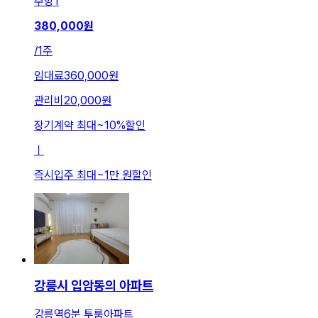
주방
1
380,000
원
/
1주
임대료
360,000원
관리비
20,000원
장기계약 최대
~
10
%
할인
ㅣ
즉시입주 최대
~
1만 원
할인
강릉시 입암동의 아파트
강릉역6분 투룸아파트