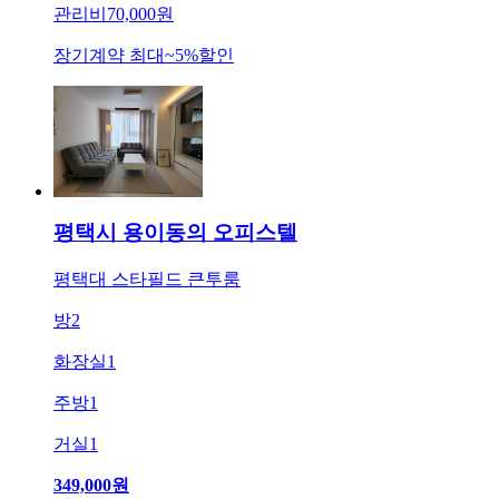
관리비
70,000원
장기계약 최대
~
5
%
할인
평택시 용이동의 오피스텔
평택대 스타필드 큰투룸
방
2
화장실
1
주방
1
거실
1
349,000
원