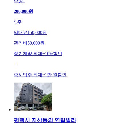
주방
1
200,000
원
/
1주
임대료
150,000원
관리비
50,000원
장기계약 최대
~
10
%
할인
ㅣ
즉시입주 최대
~
1만 원
할인
평택시 지산동의 연립빌라