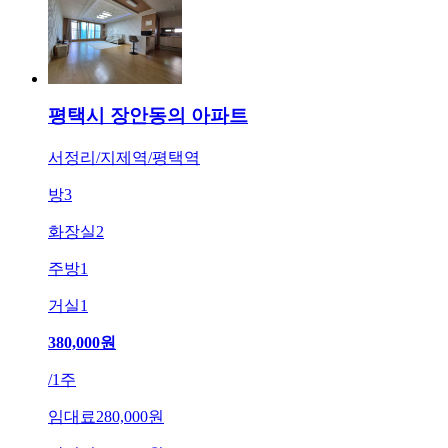
평택시 장안동의 아파트
서정리/지제역/평택역
방
3
화장실
2
주방
1
거실
1
380,000
원
/
1주
임대료
280,000원