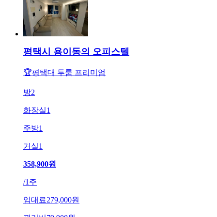
평택시 용이동의 오피스텔
🏆평택대 투룸 프리미엄
방
2
화장실
1
주방
1
거실
1
358,900
원
/
1주
임대료
279,000원