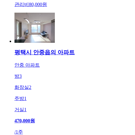
관리비
80,000원
평택시 안중읍의 아파트
안중 아파트
방
3
화장실
2
주방
1
거실
1
470,000
원
/
1주