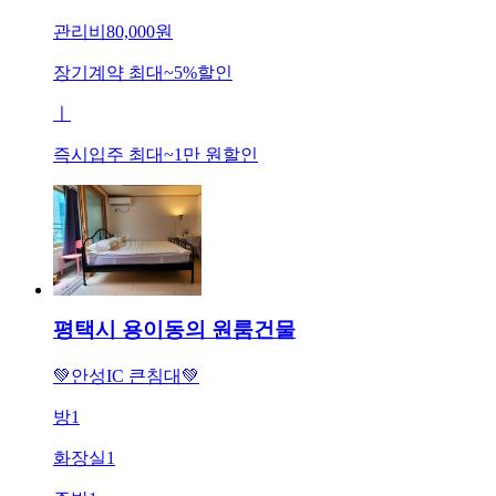
관리비
80,000원
장기계약 최대
~
5
%
할인
ㅣ
즉시입주 최대
~
1만 원
할인
평택시 용이동의 원룸건물
💚안성IC 큰침대💚
방
1
화장실
1