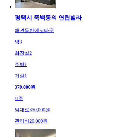
평택시 죽백동의 연립빌라
애견동반에코타운
방
3
화장실
2
주방
1
거실
1
370,000
원
/
1주
임대료
350,000원
관리비
20,000원