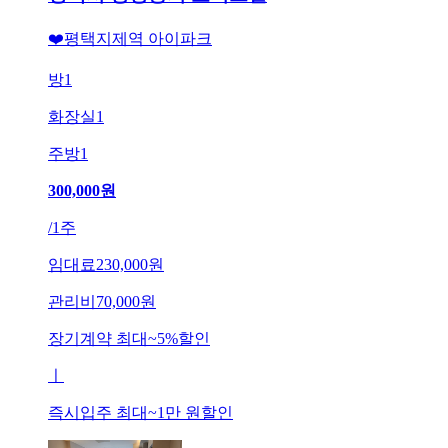
❤️평택지제역 아이파크
방
1
화장실
1
주방
1
300,000
원
/
1주
임대료
230,000원
관리비
70,000원
장기계약 최대
~
5
%
할인
ㅣ
즉시입주 최대
~
1만 원
할인