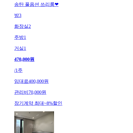
송탄 풀옵션 쓰리룸❤
방
3
화장실
2
주방
1
거실
1
470,000
원
/
1주
임대료
400,000원
관리비
70,000원
장기계약 최대
~
8
%
할인