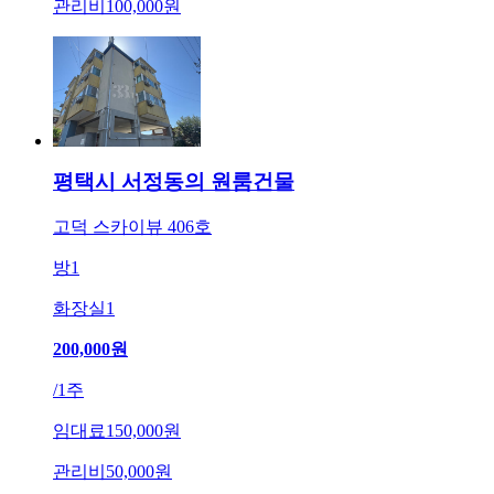
관리비
100,000원
평택시 서정동의 원룸건물
고덕 스카이뷰 406호
방
1
화장실
1
200,000
원
/
1주
임대료
150,000원
관리비
50,000원