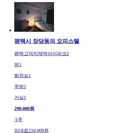
평택시 장당동의 오피스텔
평택고덕지제역아이파크2
방
1
화장실
1
주방
1
거실
1
290,000
원
/
1주
임대료
210,000원