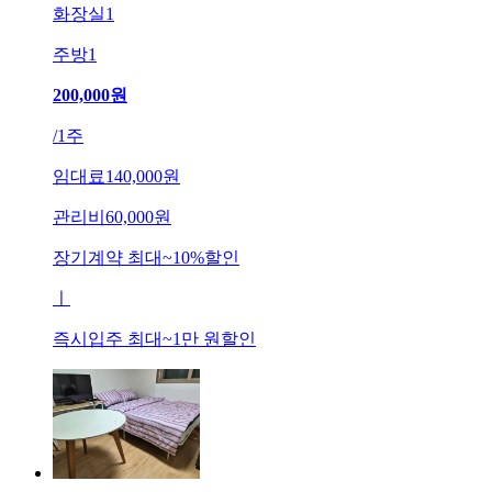
화장실
1
주방
1
200,000
원
/
1주
임대료
140,000원
관리비
60,000원
장기계약 최대
~
10
%
할인
ㅣ
즉시입주 최대
~
1만 원
할인