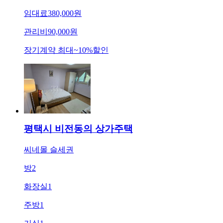
임대료
380,000원
관리비
90,000원
장기계약 최대
~
10
%
할인
평택시 비전동의 상가주택
씨네몰 슬세권
방
2
화장실
1
주방
1