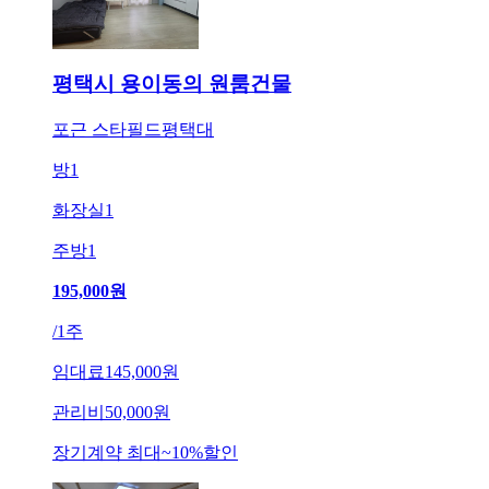
평택시 용이동의 원룸건물
포근 스타필드평택대
방
1
화장실
1
주방
1
195,000
원
/
1주
임대료
145,000원
관리비
50,000원
장기계약 최대
~
10
%
할인