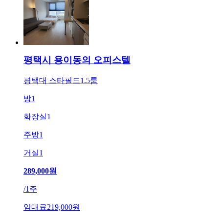
평택시 용이동의 오피스텔
평택대 스타필드1.5룸
방
1
화장실
1
주방
1
거실
1
289,000
원
/
1주
임대료
219,000원