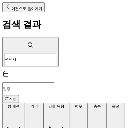
이전으로 돌아가기
검색 결과
전체
방 개수
가격
건물 유형
평수
층수
옵션