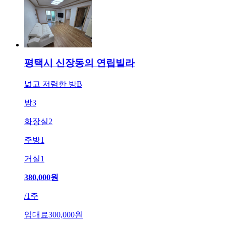
평택시 신장동의 연립빌라
넓고 저렴한 방B
방
3
화장실
2
주방
1
거실
1
380,000
원
/
1주
임대료
300,000원