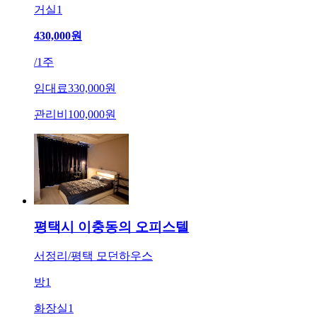
거실
1
430,000
원
/
1주
임대료
330,000원
관리비
100,000원
평택시 이충동의 오피스텔
서정리/평택 모던하우스
방
1
화장실
1