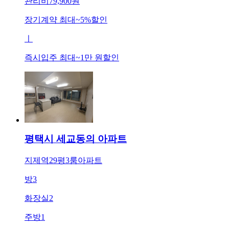
관리비
79,900원
장기계약 최대
~
5
%
할인
ㅣ
즉시입주 최대
~
1만 원
할인
평택시 세교동의 아파트
지제역29평3룸아파트
방
3
화장실
2
주방
1