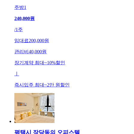
주방
1
240,000
원
/
1주
임대료
200,000원
관리비
40,000원
장기계약 최대
~
10
%
할인
ㅣ
즉시입주 최대
~
2만 원
할인
평택시 장당동의 오피스텔