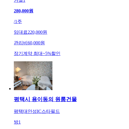
거실
1
280,000
원
/
1주
임대료
220,000원
관리비
60,000원
장기계약 최대
~
5
%
할인
평택시 용이동의 원룸건물
평택대안성IC스타필드
방
1