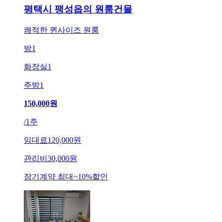
평택시 팽성읍의 원룸건물
쾌적한 퀸사이즈 원룸
방
1
화장실
1
주방
1
150,000
원
/
1주
임대료
120,000원
관리비
30,000원
장기계약 최대
~
10
%
할인