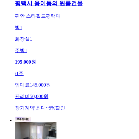
평택시 용이동의 원룸건물
편안 스타필드평택대
방
1
화장실
1
주방
1
195,000
원
/
1주
임대료
145,000원
관리비
50,000원
장기계약 최대
~
5
%
할인