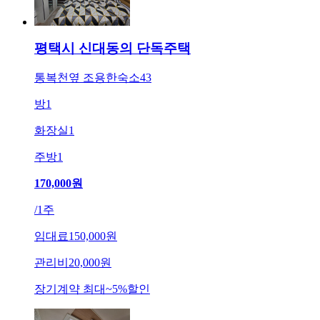
평택시 신대동의 단독주택
통복천옆 조용한숙소43
방
1
화장실
1
주방
1
170,000
원
/
1주
임대료
150,000원
관리비
20,000원
장기계약 최대
~
5
%
할인