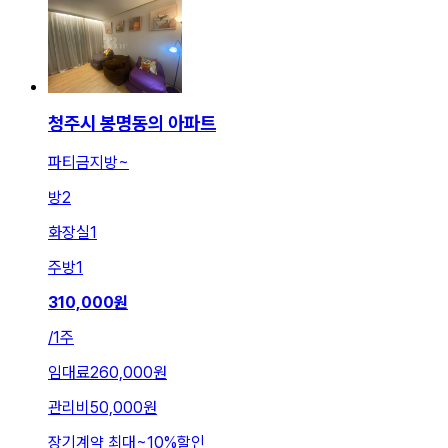
청주시 봉명동의 아파트
파티금지방~
방
2
화장실
1
주방
1
310,000
원
/
1주
임대료
260,000원
관리비
50,000원
장기계약 최대
~
10
%
할인