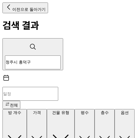
이전으로 돌아가기
검색 결과
전체
방 개수
가격
건물 유형
평수
층수
옵션