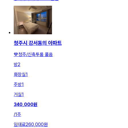
청주시 강서동의 아파트
💙청주/신축투룸 풀옵
방
2
화장실
1
주방
1
거실
1
340,000
원
/
1주
임대료
260,000원