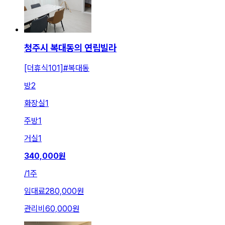
청주시 복대동의 연립빌라
[더휴식101]#복대동
방
2
화장실
1
주방
1
거실
1
340,000
원
/
1주
임대료
280,000원
관리비
60,000원