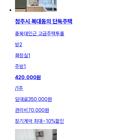
청주시 복대동의 단독주택
충북대인근 고급주택투룸
방
2
화장실
1
주방
1
420,000
원
/
1주
임대료
350,000원
관리비
70,000원
장기계약 최대
~
10
%
할인