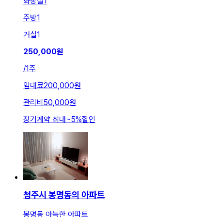
화장실
1
주방
1
거실
1
250,000
원
/
1주
임대료
200,000원
관리비
50,000원
장기계약 최대
~
5
%
할인
청주시 봉명동의 아파트
봉명동 아늑한 아파트