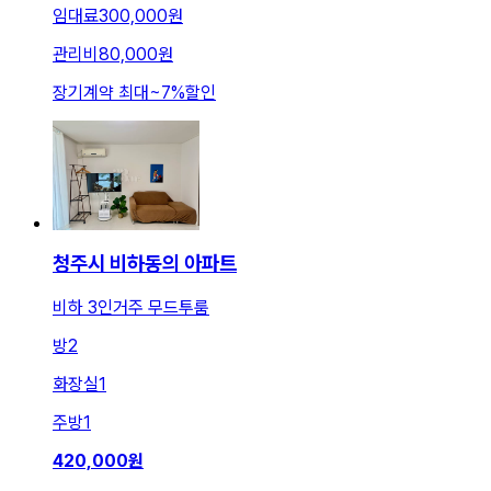
임대료
300,000원
관리비
80,000원
장기계약 최대
~
7
%
할인
청주시 비하동의 아파트
비하 3인거주 무드투룸
방
2
화장실
1
주방
1
420,000
원