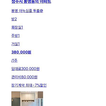
청주시 봉명동의 아파트
봉명 아늑심플 투룸@
방
2
화장실
1
주방
1
거실
1
380,000
원
/
1주
임대료
300,000원
관리비
80,000원
장기계약 최대
~
7
%
할인