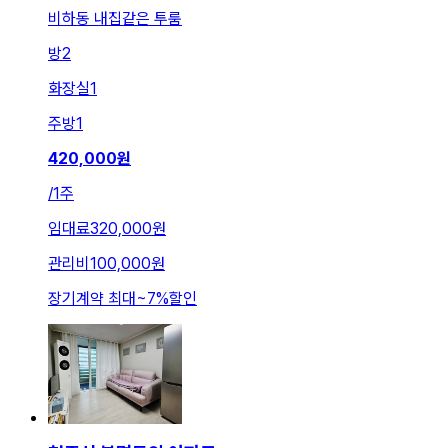
비하동 내집같은 투룸
방
2
화장실
1
주방
1
420,000
원
/
1주
임대료
320,000원
관리비
100,000원
장기계약 최대
~
7
%
할인