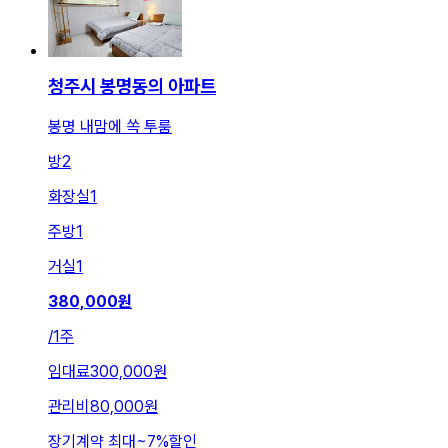
청주시 봉명동의 아파트
봉명 내맘에 쏙 투룸
방
2
화장실
1
주방
1
거실
1
380,000
원
/
1주
임대료
300,000원
관리비
80,000원
장기계약 최대
~
7
%
할인