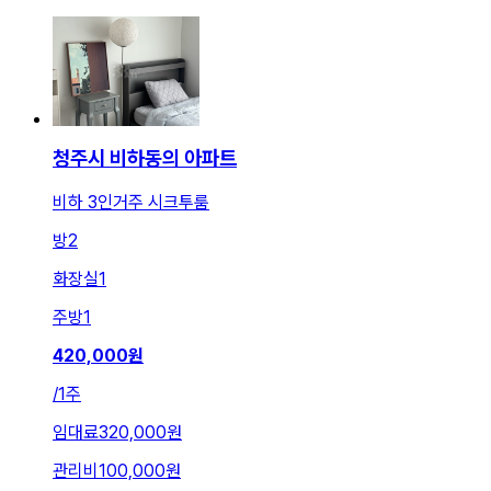
청주시 비하동의 아파트
비하 3인거주 시크투룸
방
2
화장실
1
주방
1
420,000
원
/
1주
임대료
320,000원
관리비
100,000원