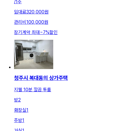
/
1주
임대료
320,000원
관리비
100,000원
장기계약 최대
~
7
%
할인
청주시 복대동의 상가주택
지웰 10분 깔끔 투룸
방
2
화장실
1
주방
1
거실
1