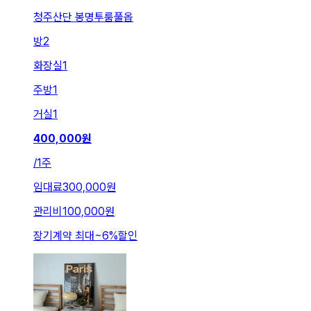
청주산단 봉명투룸풀옵
방
2
화장실
1
주방
1
거실
1
400,000
원
/
1주
임대료
300,000원
관리비
100,000원
장기계약 최대
~
6
%
할인