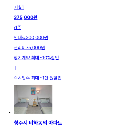
거실
1
375,000
원
/
1주
임대료
300,000원
관리비
75,000원
장기계약 최대
~
10
%
할인
ㅣ
즉시입주 최대
~
1만 원
할인
청주시 비하동의 아파트