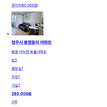
관리비
80,000원
청주시 봉명동의 아파트
봉명 아늑한 투룸아파트
방
2
화장실
1
주방
1
거실
1
380,000
원
/
1주