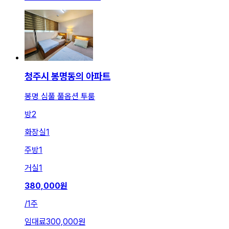
청주시 봉명동의 아파트
봉명 심풀 풀옵션 투룸
방
2
화장실
1
주방
1
거실
1
380,000
원
/
1주
임대료
300,000원