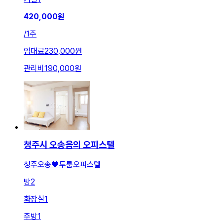
420,000
원
/
1주
임대료
230,000원
관리비
190,000원
청주시 오송읍의 오피스텔
청주오송💙투룸오피스텔
방
2
화장실
1
주방
1