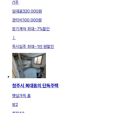
/
1주
임대료
320,000원
관리비
100,000원
장기계약 최대
~
7
%
할인
ㅣ
즉시입주 최대
~
1만 원
할인
청주시 복대동의 단독주택
햇살가득 홈
방
2