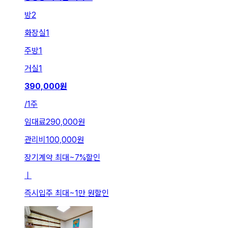
방
2
화장실
1
주방
1
거실
1
390,000
원
/
1주
임대료
290,000원
관리비
100,000원
장기계약 최대
~
7
%
할인
ㅣ
즉시입주 최대
~
1만 원
할인