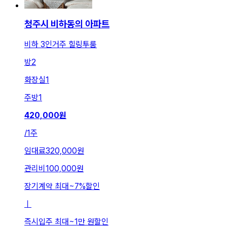
청주시 비하동의 아파트
비하 3인거주 힐링투룸
방
2
화장실
1
주방
1
420,000
원
/
1주
임대료
320,000원
관리비
100,000원
장기계약 최대
~
7
%
할인
ㅣ
즉시입주 최대
~
1만 원
할인