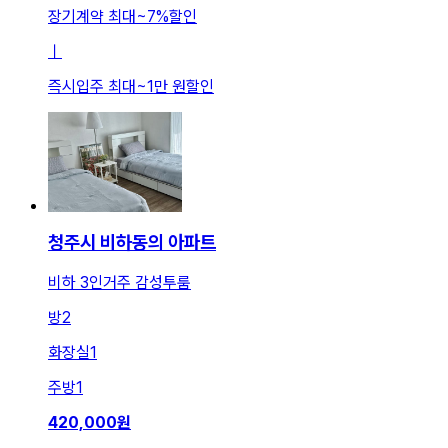
장기계약 최대
~
7
%
할인
ㅣ
즉시입주 최대
~
1만 원
할인
청주시 비하동의 아파트
비하 3인거주 감성투룸
방
2
화장실
1
주방
1
420,000
원