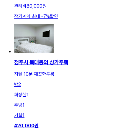
관리비
80,000원
장기계약 최대
~
7
%
할인
청주시 복대동의 상가주택
지웰 10분 깨끗한투룸
방
2
화장실
1
주방
1
거실
1
420,000
원