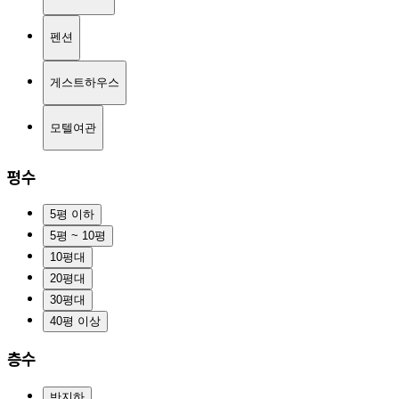
펜션
게스트하우스
모텔여관
평수
5평 이하
5평 ~ 10평
10평대
20평대
30평대
40평 이상
층수
반지하