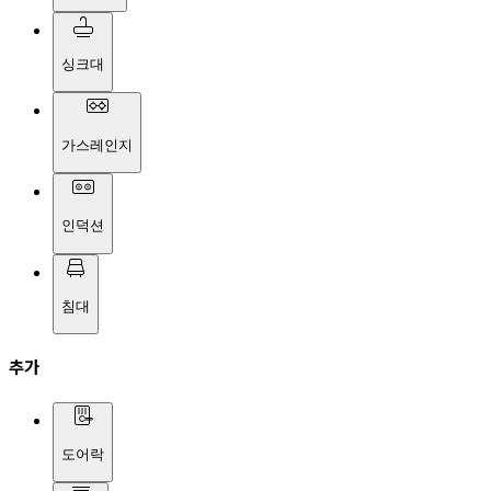
싱크대
가스레인지
인덕션
침대
추가
도어락