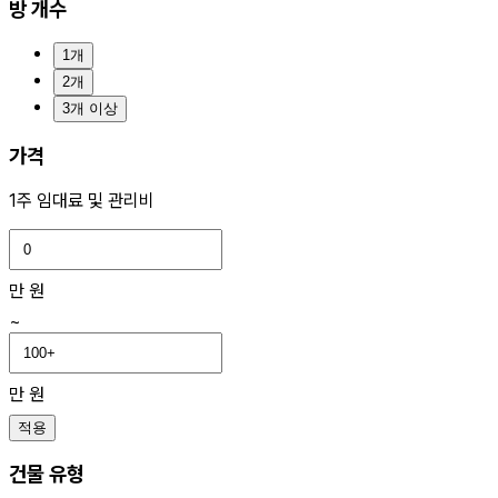
방 개수
1개
2개
3개 이상
가격
1주 임대료 및 관리비
만 원
~
만 원
적용
건물 유형