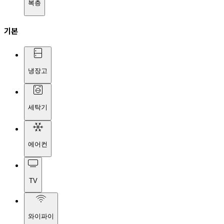
복층
기본
냉장고
세탁기
에어컨
TV
와이파이