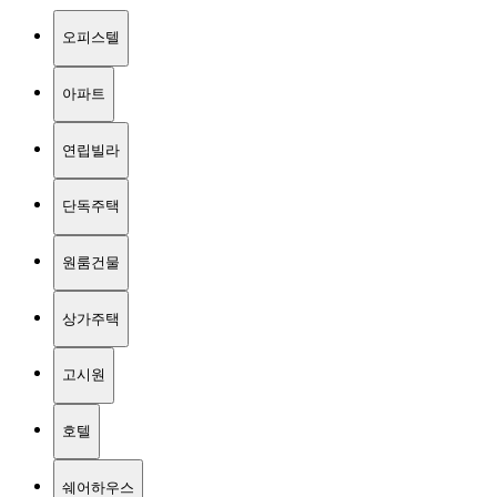
오피스텔
아파트
연립빌라
단독주택
원룸건물
상가주택
고시원
호텔
쉐어하우스