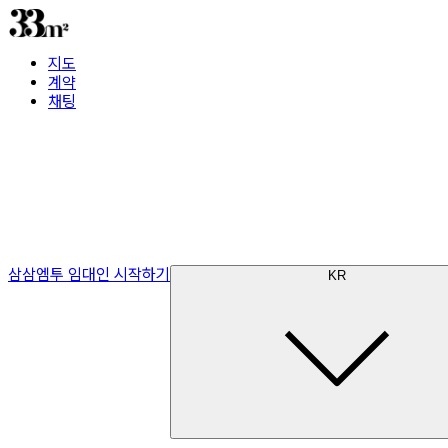
지도
계약
채팅
삼삼엠투 임대인 시작하기
KR