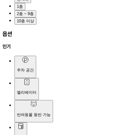
1층
2층 ~ 9층
10층 이상
옵션
인기
주차 공간
엘리베이터
반려동물 동반 가능