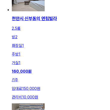
천안시 신부동의 연립빌라
2.5룸
방
2
화장실
1
주방
1
거실
1
160,000
원
/
1주
임대료
150,000원
관리비
10,000원