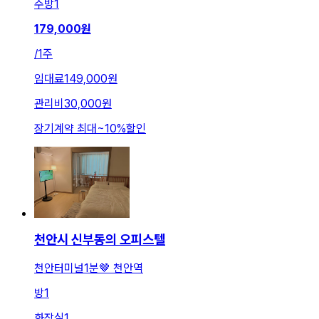
주방
1
179,000
원
/
1주
임대료
149,000원
관리비
30,000원
장기계약 최대
~
10
%
할인
천안시 신부동의 오피스텔
천안터미널1분🤎 천안역
방
1
화장실
1