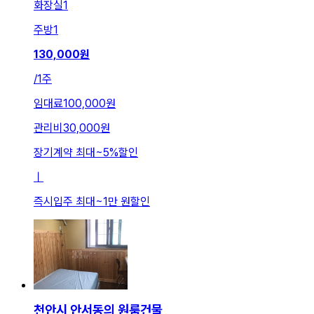
화장실
1
주방
1
130,000
원
/
1주
임대료
100,000원
관리비
30,000원
장기계약 최대
~
5
%
할인
ㅣ
즉시입주 최대
~
1만 원
할인
천안시 안서동의 원룸건물