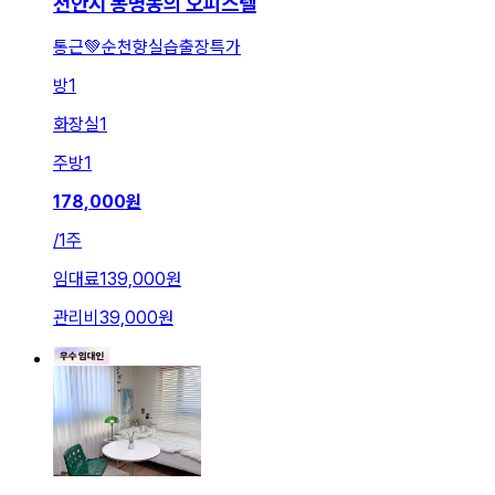
천안시 봉명동의 오피스텔
통근💚순천향실습출장특가
방
1
화장실
1
주방
1
178,000
원
/
1주
임대료
139,000원
관리비
39,000원