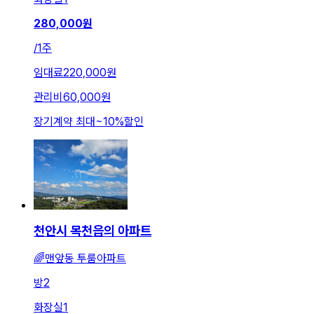
280,000
원
/
1주
임대료
220,000원
관리비
60,000원
장기계약 최대
~
10
%
할인
천안시 목천읍의 아파트
🌈맨앞동 투룸아파트
방
2
화장실
1