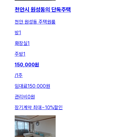
천안시 원성동의 단독주택
천안 원성동 주택원룸
방
1
화장실
1
주방
1
150,000
원
/
1주
임대료
150,000원
관리비
0원
장기계약 최대
~
10
%
할인