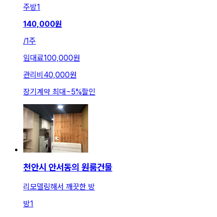
주방
1
140,000
원
/
1주
임대료
100,000원
관리비
40,000원
장기계약 최대
~
5
%
할인
천안시 안서동의 원룸건물
리모델링해서 깨끗한 방
방
1