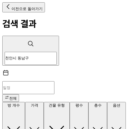
이전으로 돌아가기
검색 결과
전체
방 개수
가격
건물 유형
평수
층수
옵션