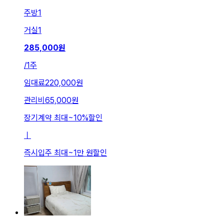
주방
1
거실
1
285,000
원
/
1주
임대료
220,000원
관리비
65,000원
장기계약 최대
~
10
%
할인
ㅣ
즉시입주 최대
~
1만 원
할인