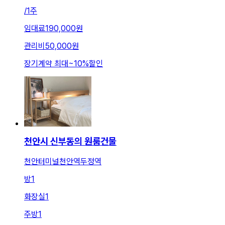
/
1주
임대료
190,000원
관리비
50,000원
장기계약 최대
~
10
%
할인
천안시 신부동의 원룸건물
천안터미널천안역두정역
방
1
화장실
1
주방
1