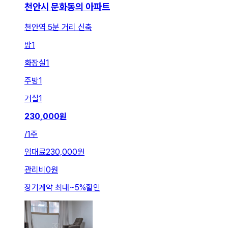
천안시 문화동의 아파트
천안역 5분 거리 신축
방
1
화장실
1
주방
1
거실
1
230,000
원
/
1주
임대료
230,000원
관리비
0원
장기계약 최대
~
5
%
할인