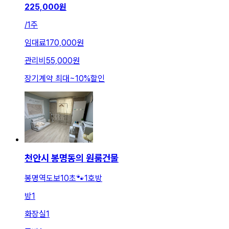
225,000
원
/
1주
임대료
170,000원
관리비
55,000원
장기계약 최대
~
10
%
할인
천안시 봉명동의 원룸건물
봉명역도보10초🐾1호방
방
1
화장실
1