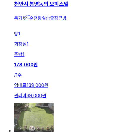
천안시 봉명동의 오피스텔
특가💛ྀི순천향실습출장큰방
방
1
화장실
1
주방
1
178,000
원
/
1주
임대료
139,000원
관리비
39,000원