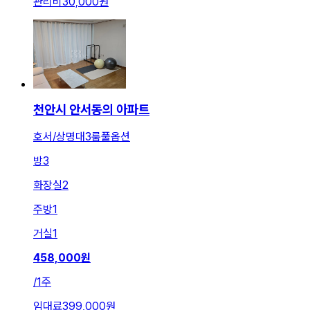
관리비
30,000원
천안시 안서동의 아파트
호서/상명대3룸풀옵션
방
3
화장실
2
주방
1
거실
1
458,000
원
/
1주
임대료
399,000원