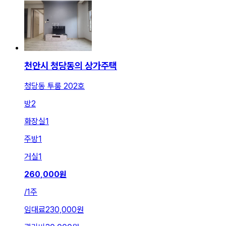
천안시 청당동의 상가주택
청당동 투룸 202호
방
2
화장실
1
주방
1
거실
1
260,000
원
/
1주
임대료
230,000원