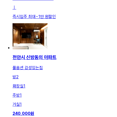
ㅣ
즉시입주 최대
~
1만 원
할인
천안시 신방동의 아파트
풀옵션 감성있는집
방
2
화장실
1
주방
1
거실
1
240,000
원