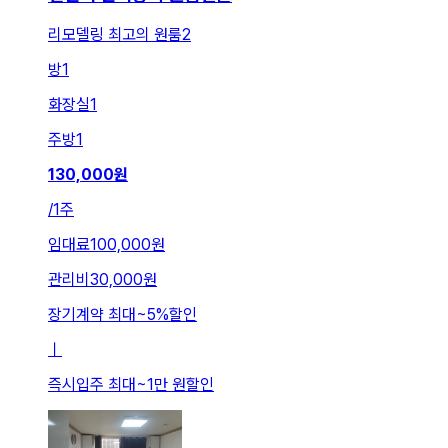
리모델링 최고의 원룸2
방
1
화장실
1
주방
1
130,000
원
/
1주
임대료
100,000원
관리비
30,000원
장기계약 최대
~
5
%
할인
ㅣ
즉시입주 최대
~
1만 원
할인