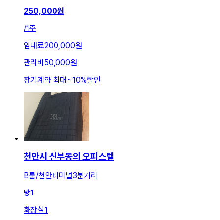
250,000
원
/
1주
임대료
200,000원
관리비
50,000원
장기계약 최대
~
10
%
할인
천안시 신부동의 오피스텔
B룸/천안터미널3분거리
방
1
화장실
1