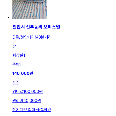
천안시 신부동의 오피스텔
D룸/천안터미널3분거리
방
1
화장실
1
주방
1
140,000
원
/
1주
임대료
100,000원
관리비
40,000원
장기계약 최대
~
5
%
할인