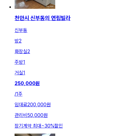
천안시 신부동의 연립빌라
신부동
방
2
화장실
2
주방
1
거실
1
250,000
원
/
1주
임대료
200,000원
관리비
50,000원
장기계약 최대
~
30
%
할인