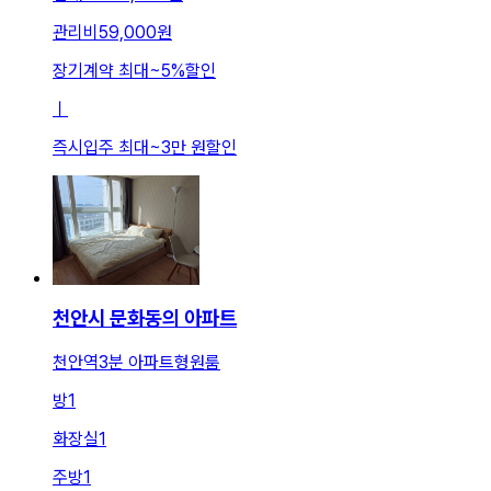
관리비
59,000원
장기계약 최대
~
5
%
할인
ㅣ
즉시입주 최대
~
3만 원
할인
천안시 문화동의 아파트
천안역3분 아파트형원룸
방
1
화장실
1
주방
1