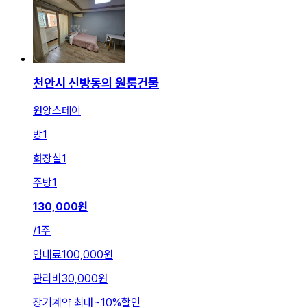
천안시 신방동의 원룸건물
원앙스테이
방
1
화장실
1
주방
1
130,000
원
/
1주
임대료
100,000원
관리비
30,000원
장기계약 최대
~
10
%
할인