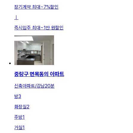
장기계약 최대
~
7
%
할인
ㅣ
즉시입주 최대
~
1만 원
할인
중랑구 면목동의 아파트
신축아파트/강남20분
방
3
화장실
2
주방
1
거실
1