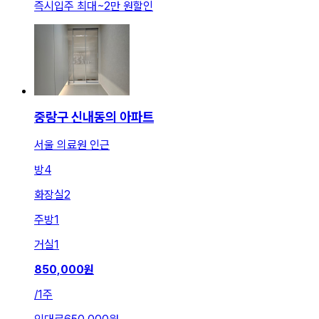
즉시입주 최대
~
2만 원
할인
중랑구 신내동의 아파트
서울 의료원 인근
방
4
화장실
2
주방
1
거실
1
850,000
원
/
1주