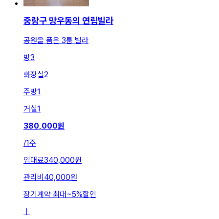
중랑구 망우동의 연립빌라
공원을 품은 3룸 빌라
방
3
화장실
2
주방
1
거실
1
380,000
원
/
1주
임대료
340,000원
관리비
40,000원
장기계약 최대
~
5
%
할인
ㅣ