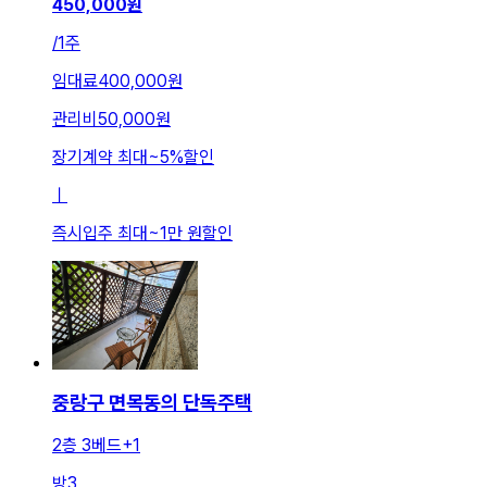
450,000
원
/
1주
임대료
400,000원
관리비
50,000원
장기계약 최대
~
5
%
할인
ㅣ
즉시입주 최대
~
1만 원
할인
중랑구 면목동의 단독주택
2층 3베드+1
방
3