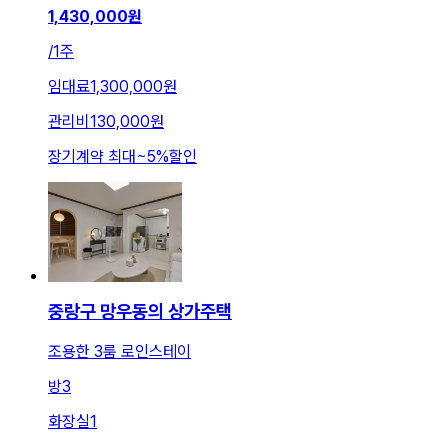
1,430,000
원
/
1주
임대료
1,300,000원
관리비
130,000원
장기계약 최대
~
5
%
할인
중랑구 망우동의 상가주택
조용한 3룸 로인스테이
방
3
화장실
1