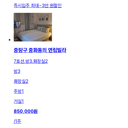
즉시입주 최대
~
3만 원
할인
중랑구 중화동의 연립빌라
7호선.방3.화장실2
방
3
화장실
2
주방
1
거실
1
850,000
원
/
1주