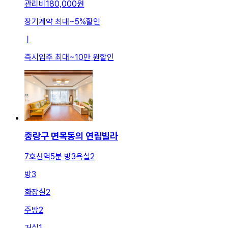
관리비
180,000원
장기계약 최대
~
5
%
할인
ㅣ
즉시입주 최대
~
10만 원
할인
중랑구 면목동의 연립빌라
7호선역5분 방3욕실2
방
3
화장실
2
주방
2
거실
1