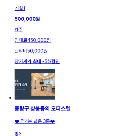
거실
1
500,000
원
/
1주
임대료
450,000원
관리비
50,000원
장기계약 최대
~
5
%
할인
중랑구 상봉동의 오피스텔
❤️ 역4분 넓은 3룸❤️
방
3