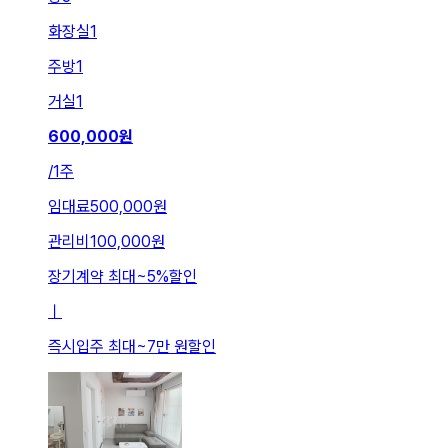
화장실
1
주방
1
거실
1
600,000
원
/
1주
임대료
500,000원
관리비
100,000원
장기계약 최대
~
5
%
할인
ㅣ
즉시입주 최대
~
7만 원
할인