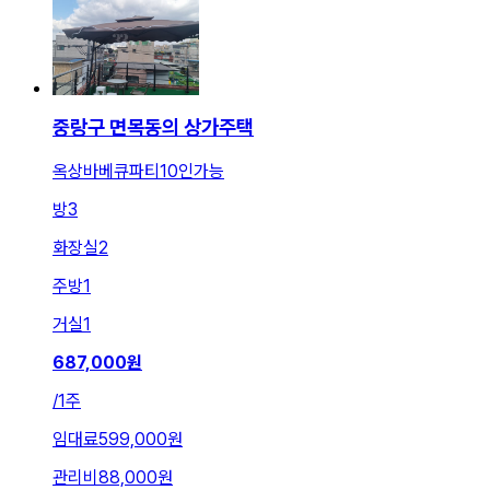
중랑구 면목동의 상가주택
옥상바베큐파티10인가능
방
3
화장실
2
주방
1
거실
1
687,000
원
/
1주
임대료
599,000원
관리비
88,000원