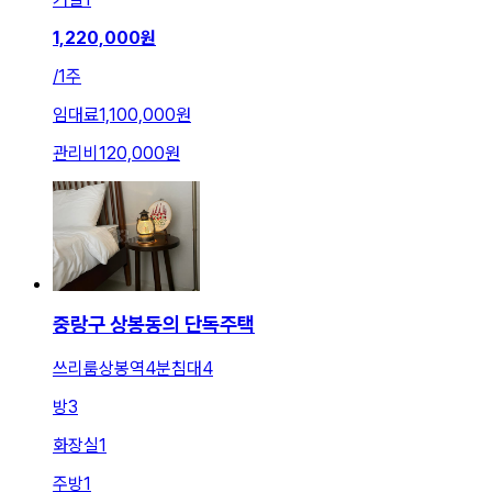
1,220,000
원
/
1주
임대료
1,100,000원
관리비
120,000원
중랑구 상봉동의 단독주택
쓰리룸상봉역4분침대4
방
3
화장실
1
주방
1