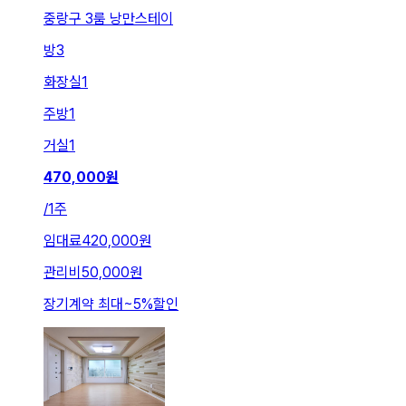
중랑구 3룸 낭만스테이
방
3
화장실
1
주방
1
거실
1
470,000
원
/
1주
임대료
420,000원
관리비
50,000원
장기계약 최대
~
5
%
할인