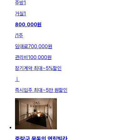
주방
1
거실
1
800,000
원
/
1주
임대료
700,000원
관리비
100,000원
장기계약 최대
~
5
%
할인
ㅣ
즉시입주 최대
~
5만 원
할인
중랑구 묵동의 연립빌라