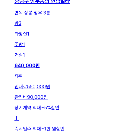
중랑구 망우동의 연립빌라
면목 상봉 망우 3룸
방
3
화장실
1
주방
1
거실
1
640,000
원
/
1주
임대료
550,000원
관리비
90,000원
장기계약 최대
~
5
%
할인
ㅣ
즉시입주 최대
~
1만 원
할인