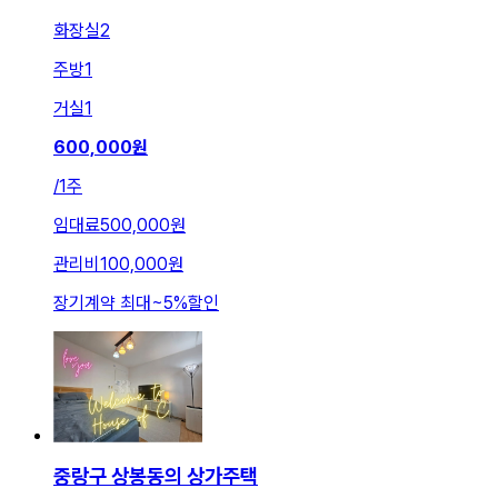
화장실
2
주방
1
거실
1
600,000
원
/
1주
임대료
500,000원
관리비
100,000원
장기계약 최대
~
5
%
할인
중랑구 상봉동의 상가주택