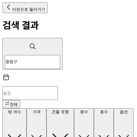
이전으로 돌아가기
검색 결과
전체
방 개수
가격
건물 유형
평수
층수
옵션