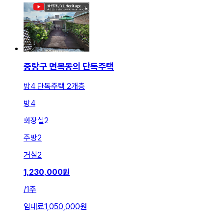
중랑구 면목동의 단독주택
방4 단독주택 2개층
방
4
화장실
2
주방
2
거실
2
1,230,000
원
/
1주
임대료
1,050,000원