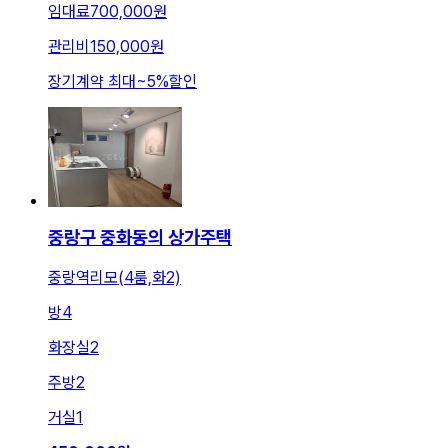
임대료
700,000원
관리비
150,000원
장기계약 최대
~
5
%
할인
중랑구 중화동의 상가주택
중랑역리모(4룸,화2)
방
4
화장실
2
주방
2
거실
1