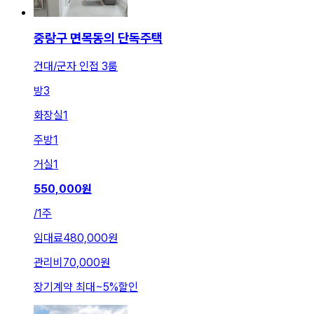
중랑구 면목동의 단독주택
건대/군자 인접 3룸
방
3
화장실
1
주방
1
거실
1
550,000
원
/
1주
임대료
480,000원
관리비
70,000원
장기계약 최대
~
5
%
할인