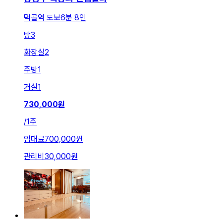
먹골역 도보6분 8인
방
3
화장실
2
주방
1
거실
1
730,000
원
/
1주
임대료
700,000원
관리비
30,000원