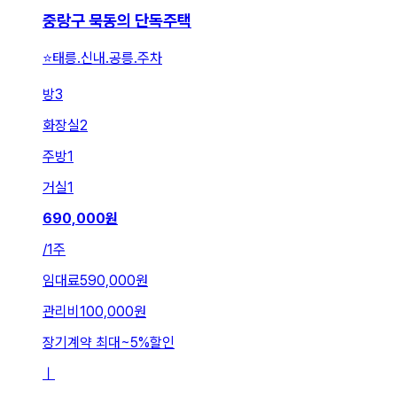
중랑구 묵동의 단독주택
⭐태릉.신내.공릉.주차
방
3
화장실
2
주방
1
거실
1
690,000
원
/
1주
임대료
590,000원
관리비
100,000원
장기계약 최대
~
5
%
할인
ㅣ