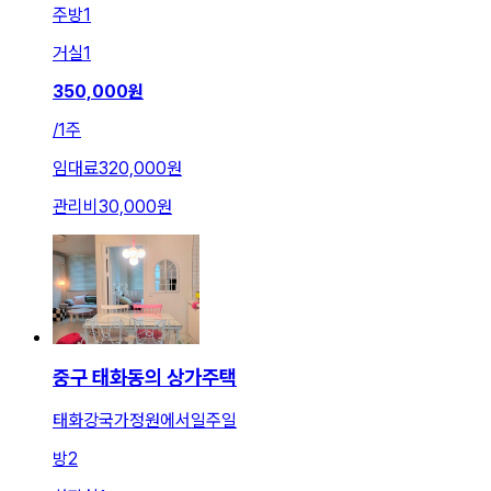
주방
1
거실
1
350,000
원
/
1주
임대료
320,000원
관리비
30,000원
중구 태화동의 상가주택
태화강국가정원에서일주일
방
2