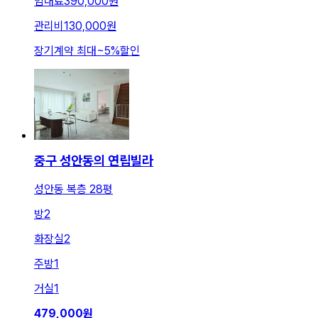
임대료
390,000원
관리비
130,000원
장기계약 최대
~
5
%
할인
중구 성안동의 연립빌라
성안동 복층 28평
방
2
화장실
2
주방
1
거실
1
479,000
원