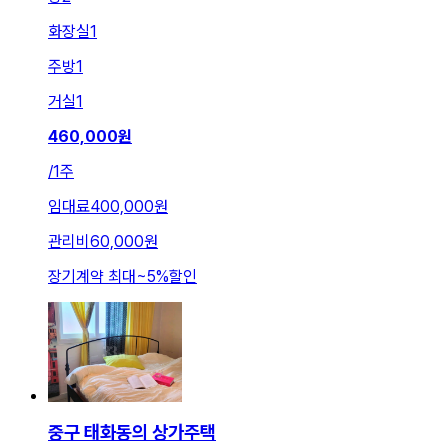
화장실
1
주방
1
거실
1
460,000
원
/
1주
임대료
400,000원
관리비
60,000원
장기계약 최대
~
5
%
할인
중구 태화동의 상가주택