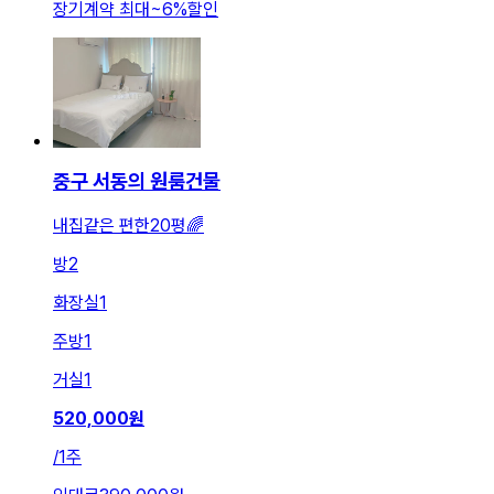
장기계약 최대
~
6
%
할인
중구 서동의 원룸건물
내집같은 편한20평🌈
방
2
화장실
1
주방
1
거실
1
520,000
원
/
1주