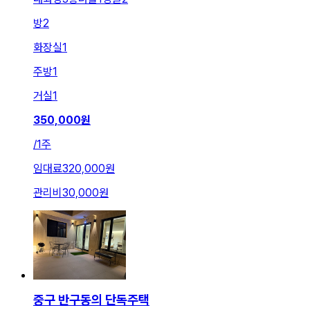
방
2
화장실
1
주방
1
거실
1
350,000
원
/
1주
임대료
320,000원
관리비
30,000원
중구 반구동의 단독주택