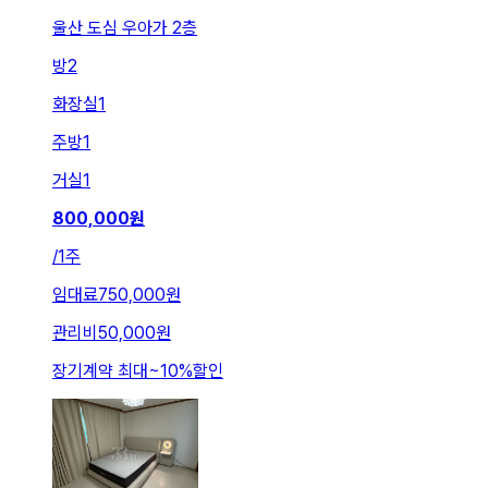
울산 도심 우아가 2층
방
2
화장실
1
주방
1
거실
1
800,000
원
/
1주
임대료
750,000원
관리비
50,000원
장기계약 최대
~
10
%
할인