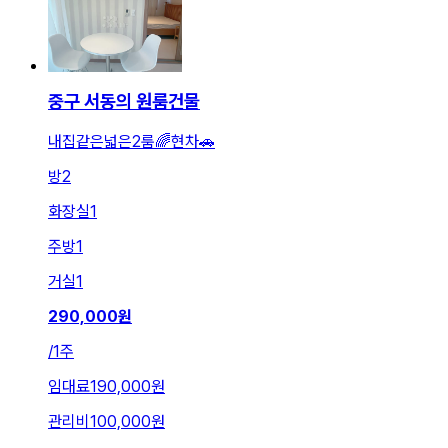
중구 서동의 원룸건물
내집같은넓은2룸🌈현차🚗
방
2
화장실
1
주방
1
거실
1
290,000
원
/
1주
임대료
190,000원
관리비
100,000원