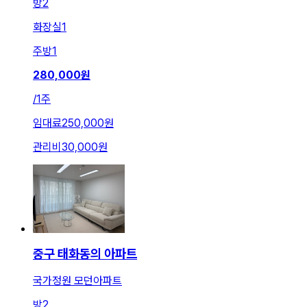
방
2
화장실
1
주방
1
280,000
원
/
1주
임대료
250,000원
관리비
30,000원
중구 태화동의 아파트
국가정원 모던아파트
방
2