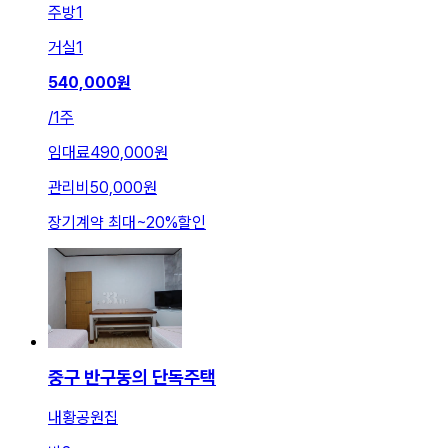
주방
1
거실
1
540,000
원
/
1주
임대료
490,000원
관리비
50,000원
장기계약 최대
~
20
%
할인
중구 반구동의 단독주택
내황공원집