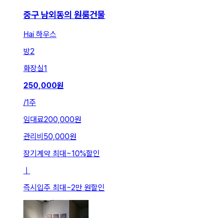
중구 남외동의 원룸건물
Hai 하우스
방
2
화장실
1
250,000
원
/
1주
임대료
200,000원
관리비
50,000원
장기계약 최대
~
10
%
할인
ㅣ
즉시입주 최대
~
2만 원
할인