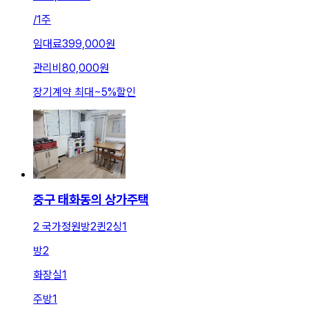
/
1주
임대료
399,000원
관리비
80,000원
장기계약 최대
~
5
%
할인
중구 태화동의 상가주택
2 국가정원방2퀸2싱1
방
2
화장실
1
주방
1