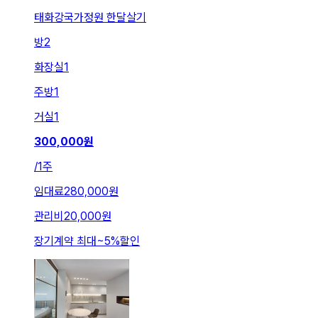
태화강국가정원 한달살기
방
2
화장실
1
주방
1
거실
1
300,000
원
/
1주
임대료
280,000원
관리비
20,000원
장기계약 최대
~
5
%
할인