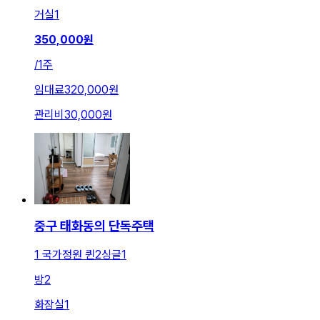
거실
1
350,000
원
/
1주
임대료
320,000원
관리비
30,000원
중구 태화동의 단독주택
1 국가정원 퀸2싱글1
방
2
화장실
1