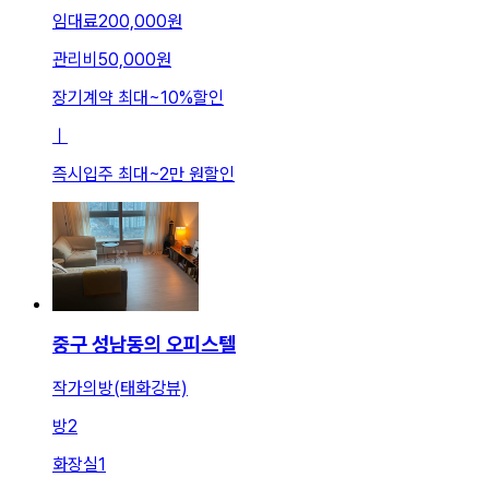
임대료
200,000원
관리비
50,000원
장기계약 최대
~
10
%
할인
ㅣ
즉시입주 최대
~
2만 원
할인
중구 성남동의 오피스텔
작가의방(태화강뷰)
방
2
화장실
1