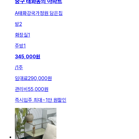
중구 태화동의 아파트
A태화강국가정원 담은집
방
2
화장실
1
주방
1
345,000
원
/
1주
임대료
290,000원
관리비
55,000원
즉시입주 최대
~
1만 원
할인