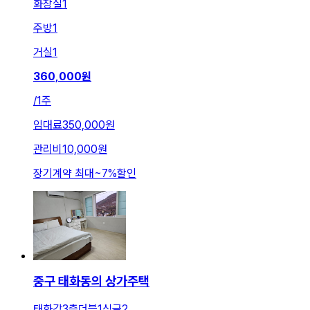
화장실
1
주방
1
거실
1
360,000
원
/
1주
임대료
350,000원
관리비
10,000원
장기계약 최대
~
7
%
할인
중구 태화동의 상가주택
태화강3층더블1싱글2