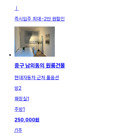
ㅣ
즉시입주 최대
~
2만 원
할인
중구 남외동의 원룸건물
현대자동차 근처 풀옵션
방
2
화장실
1
주방
1
250,000
원
/
1주