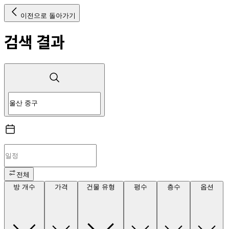
이전으로 돌아가기
검색 결과
전체
방 개수
가격
건물 유형
평수
층수
옵션