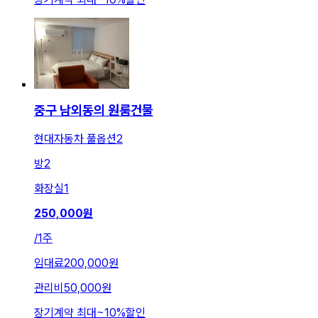
중구 남외동의 원룸건물
현대자동차 풀옵션2
방
2
화장실
1
250,000
원
/
1주
임대료
200,000원
관리비
50,000원
장기계약 최대
~
10
%
할인