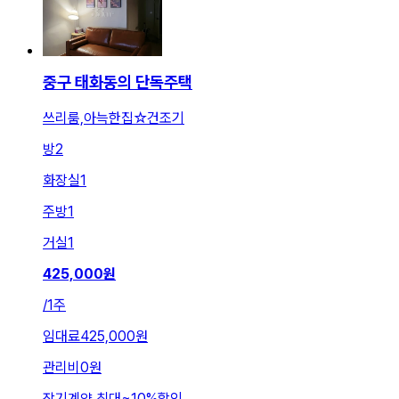
중구 태화동의 단독주택
쓰리룸,아늑한집☆건조기
방
2
화장실
1
주방
1
거실
1
425,000
원
/
1주
임대료
425,000원
관리비
0원
장기계약 최대
~
10
%
할인