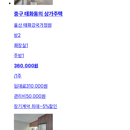
중구 태화동의 상가주택
울산 태화강국가정원
방
2
화장실
1
주방
1
360,000
원
/
1주
임대료
310,000원
관리비
50,000원
장기계약 최대
~
5
%
할인