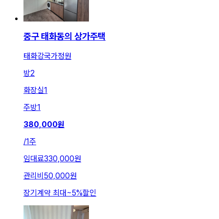
중구 태화동의 상가주택
태화강국가정원
방
2
화장실
1
주방
1
380,000
원
/
1주
임대료
330,000원
관리비
50,000원
장기계약 최대
~
5
%
할인