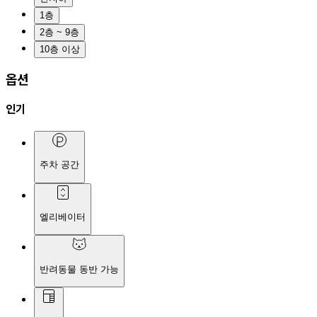
1층
2층 ~ 9층
10층 이상
옵션
인기
주차 공간
엘리베이터
반려동물 동반 가능