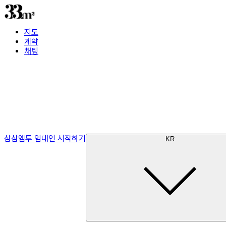
지도
계약
채팅
삼삼엠투 임대인 시작하기
KR