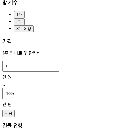
방 개수
1개
2개
3개 이상
가격
1주 임대료 및 관리비
만 원
~
만 원
적용
건물 유형