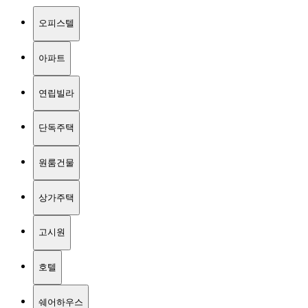
오피스텔
아파트
연립빌라
단독주택
원룸건물
상가주택
고시원
호텔
쉐어하우스