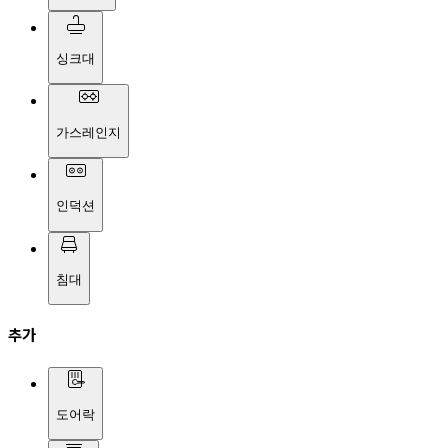
싱크대
가스레인지
인덕션
침대
추가
도어락