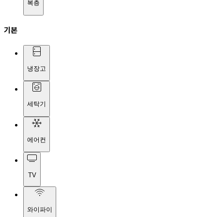
복층
기본
냉장고
세탁기
에어컨
TV
와이파이