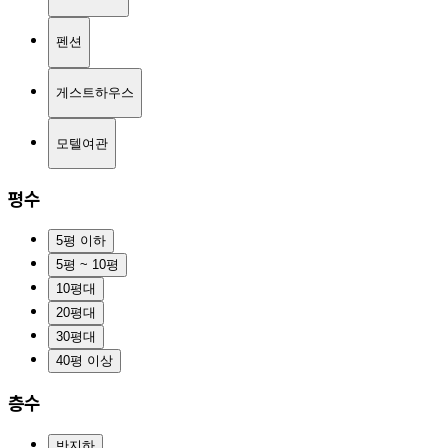
펜션
게스트하우스
모텔여관
평수
5평 이하
5평 ~ 10평
10평대
20평대
30평대
40평 이상
층수
반지하