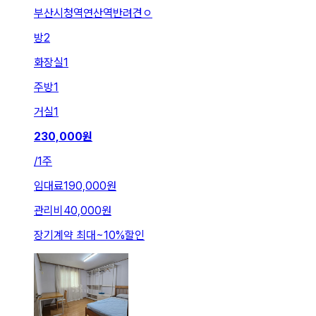
부산시청역연산역반려견ㅇ
방
2
화장실
1
주방
1
거실
1
230,000
원
/
1주
임대료
190,000원
관리비
40,000원
장기계약 최대
~
10
%
할인