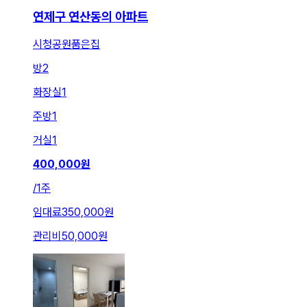
연제구 연산동의 아파트
시청공원품은집
방
2
화장실
1
주방
1
거실
1
400,000
원
/
1주
임대료
350,000원
관리비
50,000원