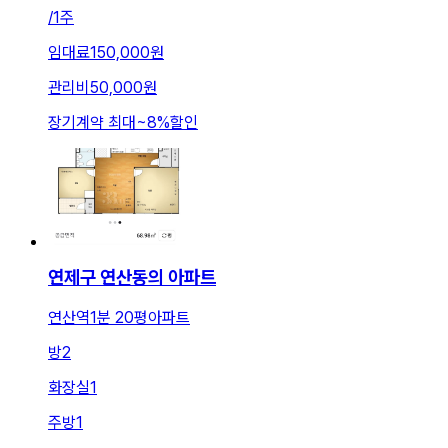
/
1주
임대료
150,000원
관리비
50,000원
장기계약 최대
~
8
%
할인
연제구 연산동의 아파트
연산역1분 20평아파트
방
2
화장실
1
주방
1