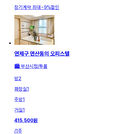
장기계약 최대
~
9
%
할인
연제구 연산동의 오피스텔
🏙️ 부산시청/투룸
방
2
화장실
1
주방
1
거실
1
415,500
원
/
1주