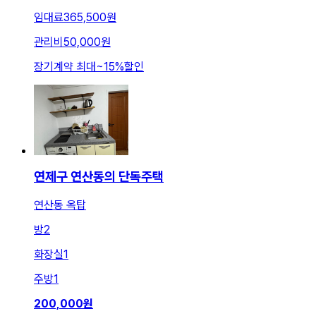
임대료
365,500원
관리비
50,000원
장기계약 최대
~
15
%
할인
연제구 연산동의 단독주택
연산동 옥탑
방
2
화장실
1
주방
1
200,000
원