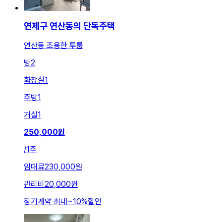
연제구 연산동의 단독주택
연산동 조용한 투룸
방
2
화장실
1
주방
1
거실
1
250,000
원
/
1주
임대료
230,000원
관리비
20,000원
장기계약 최대
~
10
%
할인