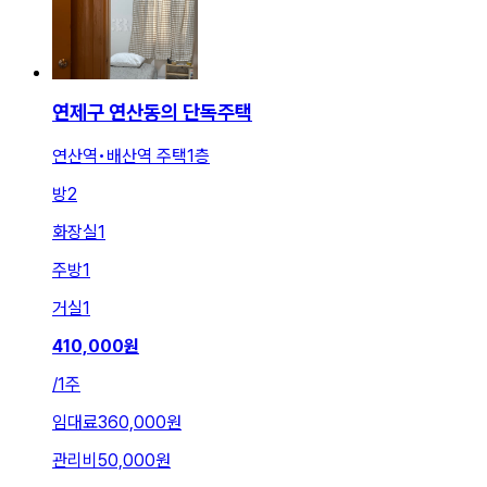
연제구 연산동의 단독주택
연산역•배산역 주택1층
방
2
화장실
1
주방
1
거실
1
410,000
원
/
1주
임대료
360,000원
관리비
50,000원