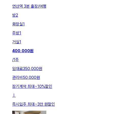
연산역 3분 출장/여행
방
2
화장실
1
주방
1
거실
1
400,000
원
/
1주
임대료
350,000원
관리비
50,000원
장기계약 최대
~
10
%
할인
ㅣ
즉시입주 최대
~
3만 원
할인