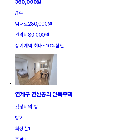
360,000
원
/
1주
임대료
280,000원
관리비
80,000원
장기계약 최대
~
10
%
할인
연제구 연산동의 단독주택
갓성비의 방
방
2
화장실
1
주방
1