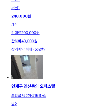
거실
1
240,000
원
/
1주
임대료
200,000원
관리비
40,000원
장기계약 최대
~
5
%
할인
연제구 연산동의 오피스텔
쓰리룸 방2거실1테라스
방
2