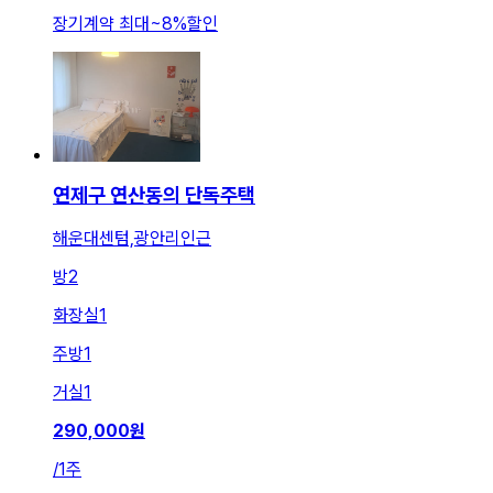
장기계약 최대
~
8
%
할인
연제구 연산동의 단독주택
해운대센텀,광안리인근
방
2
화장실
1
주방
1
거실
1
290,000
원
/
1주