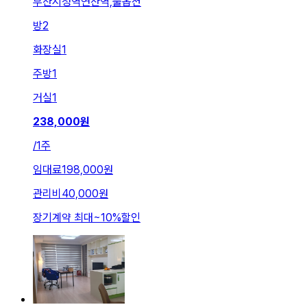
부산시청역연산역,풀옵션
방
2
화장실
1
주방
1
거실
1
238,000
원
/
1주
임대료
198,000원
관리비
40,000원
장기계약 최대
~
10
%
할인