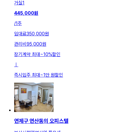
거실
1
445,000
원
/
1주
임대료
350,000원
관리비
95,000원
장기계약 최대
~
10
%
할인
ㅣ
즉시입주 최대
~
1만 원
할인
연제구 연산동의 오피스텔