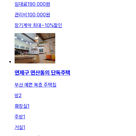
임대료
190,000원
관리비
100,000원
장기계약 최대
~
10
%
할인
연제구 연산동의 단독주택
부산 예쁜 복층 주택집
방
2
화장실
1
주방
1
거실
1