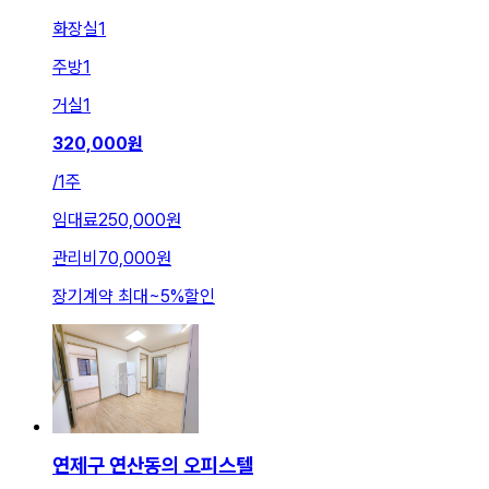
화장실
1
주방
1
거실
1
320,000
원
/
1주
임대료
250,000원
관리비
70,000원
장기계약 최대
~
5
%
할인
연제구 연산동의 오피스텔