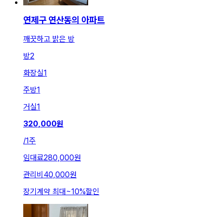
연제구 연산동의 아파트
깨끗하고 밝은 방
방
2
화장실
1
주방
1
거실
1
320,000
원
/
1주
임대료
280,000원
관리비
40,000원
장기계약 최대
~
10
%
할인