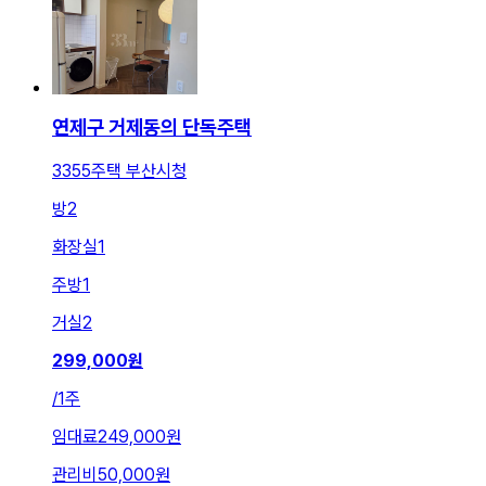
연제구 거제동의 단독주택
3355주택 부산시청
방
2
화장실
1
주방
1
거실
2
299,000
원
/
1주
임대료
249,000원
관리비
50,000원