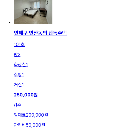
연제구 연산동의 단독주택
101호
방
2
화장실
1
주방
1
거실
1
250,000
원
/
1주
임대료
200,000원
관리비
50,000원