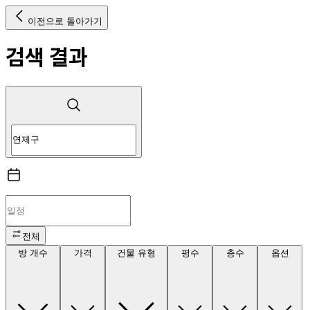
이전으로 돌아가기
검색 결과
전체
방 개수
가격
건물 유형
평수
층수
옵션