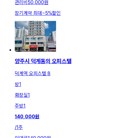
관리비
50,000원
장기계약 최대
~
5
%
할인
양주시 덕계동의 오피스텔
덕계역 오피스텔 8
방
1
화장실
1
주방
1
140,000
원
/
1주