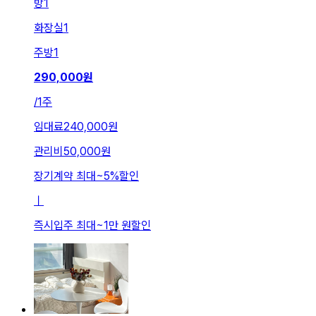
방
1
화장실
1
주방
1
290,000
원
/
1주
임대료
240,000원
관리비
50,000원
장기계약 최대
~
5
%
할인
ㅣ
즉시입주 최대
~
1만 원
할인