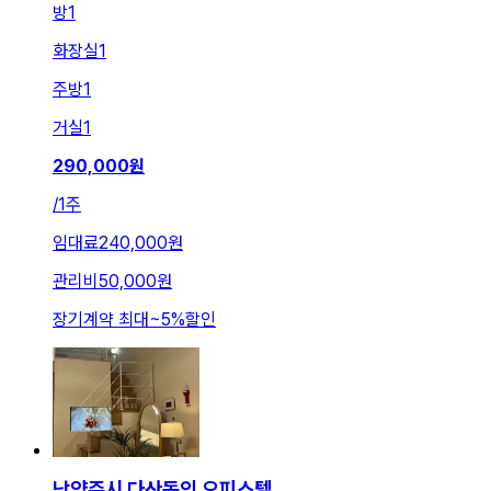
방
1
화장실
1
주방
1
거실
1
290,000
원
/
1주
임대료
240,000원
관리비
50,000원
장기계약 최대
~
5
%
할인
남양주시 다산동의 오피스텔