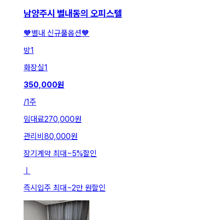
남양주시 별내동의 오피스텔
🧡별내 신규풀옵션🧡
방
1
화장실
1
350,000
원
/
1주
임대료
270,000원
관리비
80,000원
장기계약 최대
~
5
%
할인
ㅣ
즉시입주 최대
~
2만 원
할인