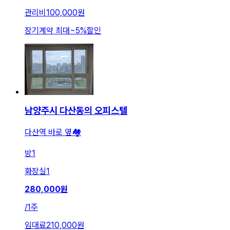
관리비
100,000원
장기계약 최대
~
5
%
할인
남양주시 다산동의 오피스텔
다산역 바로 옆🏘
방
1
화장실
1
280,000
원
/
1주
임대료
210,000원