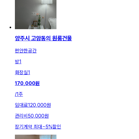
양주시 고암동의 원룸건물
편안한공간
방
1
화장실
1
170,000
원
/
1주
임대료
120,000원
관리비
50,000원
장기계약 최대
~
5
%
할인