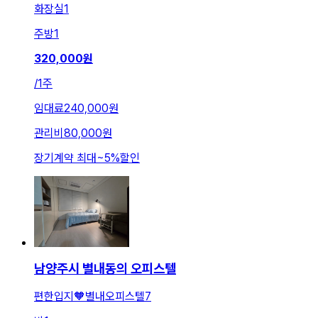
화장실
1
주방
1
320,000
원
/
1주
임대료
240,000원
관리비
80,000원
장기계약 최대
~
5
%
할인
남양주시 별내동의 오피스텔
편한입지🧡별내오피스텔7