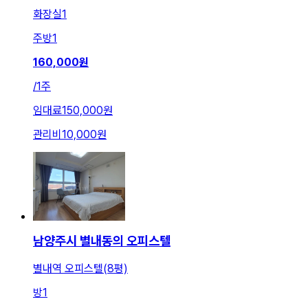
화장실
1
주방
1
160,000
원
/
1주
임대료
150,000원
관리비
10,000원
남양주시 별내동의 오피스텔
별내역 오피스텔(8평)
방
1