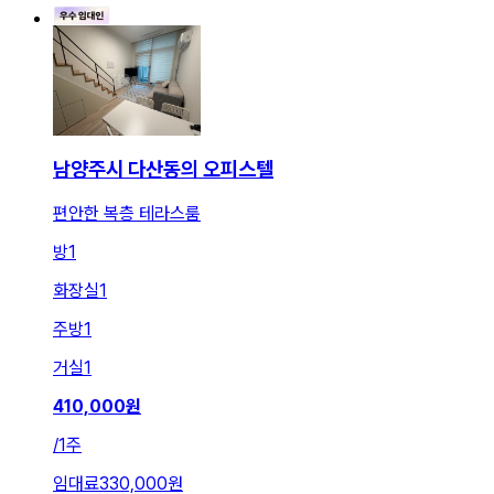
남양주시 다산동의 오피스텔
편안한 복층 테라스룸
방
1
화장실
1
주방
1
거실
1
410,000
원
/
1주
임대료
330,000원