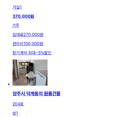
거실
1
370,000
원
/
1주
임대료
270,000원
관리비
100,000원
장기계약 최대
~
5
%
할인
양주시 덕계동의 원룸건물
204호
방
1