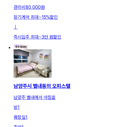
관리비
80,000원
장기계약 최대
~
15
%
할인
ㅣ
즉시입주 최대
~
3만 원
할인
남양주시 별내동의 오피스텔
남양주 별내에서 아침을
방
1
화장실
1