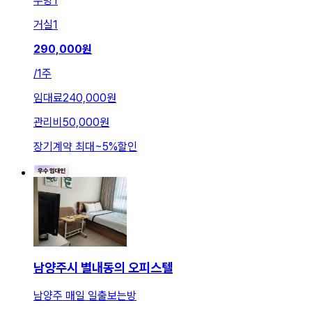
주방
1
거실
1
290,000
원
/
1주
임대료
240,000원
관리비
50,000원
장기계약 최대
~
5
%
할인
남양주시 별내동의 오피스텔
남양주 매일 일출보는방