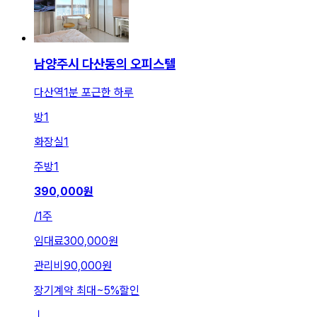
남양주시 다산동의 오피스텔
다산역1분 포근한 하루
방
1
화장실
1
주방
1
390,000
원
/
1주
임대료
300,000원
관리비
90,000원
장기계약 최대
~
5
%
할인
ㅣ