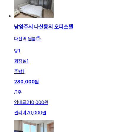
남양주시 다산동의 오피스텔
다산역 원룸🖐
방
1
화장실
1
주방
1
280,000
원
/
1주
임대료
210,000원
관리비
70,000원