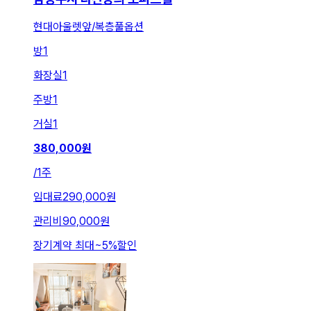
현대아울렛앞/복층풀옵션
방
1
화장실
1
주방
1
거실
1
380,000
원
/
1주
임대료
290,000원
관리비
90,000원
장기계약 최대
~
5
%
할인