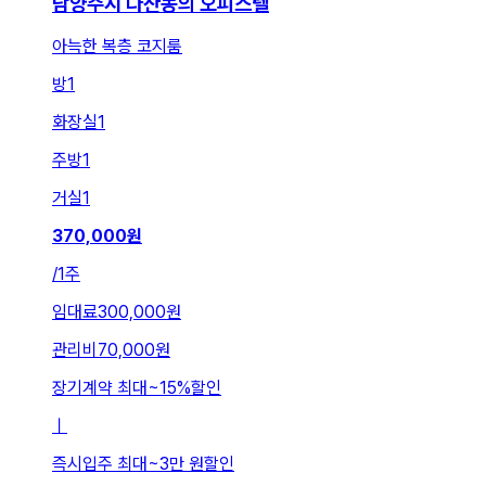
남양주시 다산동의 오피스텔
아늑한 복층 코지룸
방
1
화장실
1
주방
1
거실
1
370,000
원
/
1주
임대료
300,000원
관리비
70,000원
장기계약 최대
~
15
%
할인
ㅣ
즉시입주 최대
~
3만 원
할인