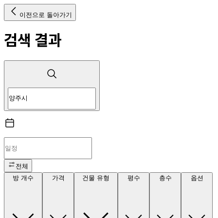
이전으로 돌아가기
검색 결과
전체
방 개수
가격
건물 유형
평수
층수
옵션