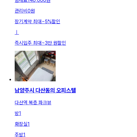
임대료
140,000원
관리비
0원
장기계약 최대
~
5
%
할인
ㅣ
즉시입주 최대
~
3만 원
할인
남양주시 다산동의 오피스텔
다산역 복층 파크뷰
방
1
화장실
1
주방
1