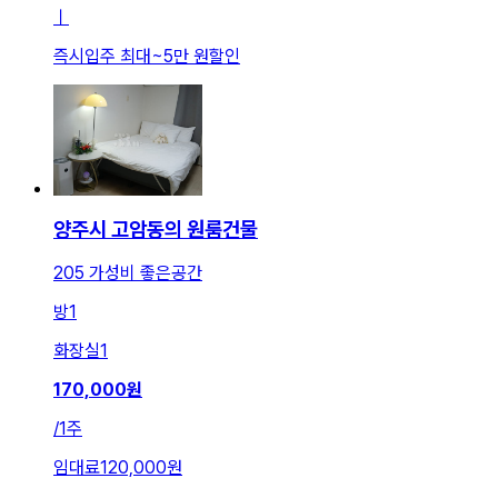
ㅣ
즉시입주 최대
~
5만 원
할인
양주시 고암동의 원룸건물
205 가성비 좋은공간
방
1
화장실
1
170,000
원
/
1주
임대료
120,000원