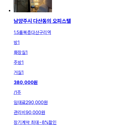
남양주시 다산동의 오피스텔
1.5룸복층다산구리역
방
1
화장실
1
주방
1
거실
1
380,000
원
/
1주
임대료
290,000원
관리비
90,000원
장기계약 최대
~
8
%
할인