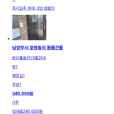
즉시입주 최대
~
2만 원
할인
남양주시 호평동의 원룸건물
분리풀옵션1.5룸204
방
1
화장실
1
주방
1
340,000
원
/
1주
임대료
240,000원