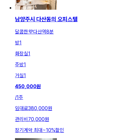
남양주시 다산동의 오피스텔
달콤한💜다산역8분
방
1
화장실
1
주방
1
거실
1
450,000
원
/
1주
임대료
380,000원
관리비
70,000원
장기계약 최대
~
10
%
할인