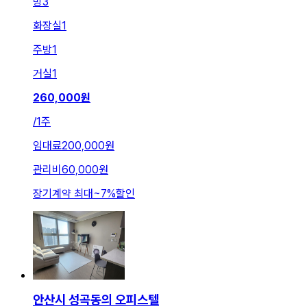
방
3
화장실
1
주방
1
거실
1
260,000
원
/
1주
임대료
200,000원
관리비
60,000원
장기계약 최대
~
7
%
할인
안산시 성곡동의 오피스텔