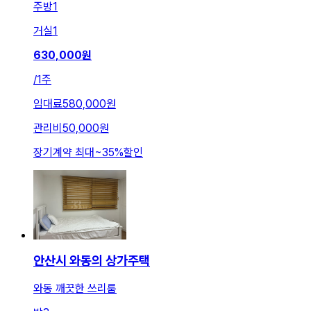
주방
1
거실
1
630,000
원
/
1주
임대료
580,000원
관리비
50,000원
장기계약 최대
~
35
%
할인
안산시 와동의 상가주택
와동 깨끗한 쓰리룸