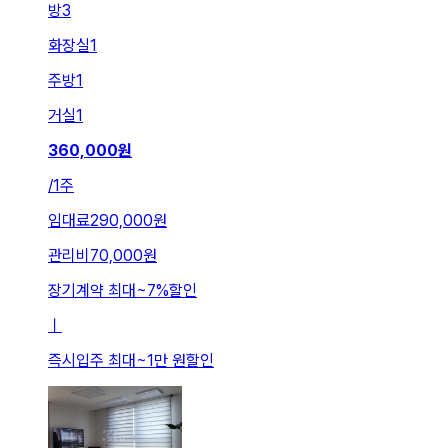
방
3
화장실
1
주방
1
거실
1
360,000
원
/
1주
임대료
290,000원
관리비
70,000원
장기계약 최대
~
7
%
할인
ㅣ
즉시입주 최대
~
1만 원
할인