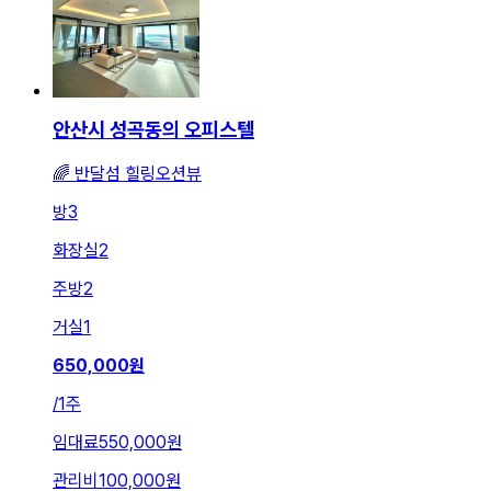
안산시 성곡동의 오피스텔
🌈 반달섬 힐링오션뷰
방
3
화장실
2
주방
2
거실
1
650,000
원
/
1주
임대료
550,000원
관리비
100,000원