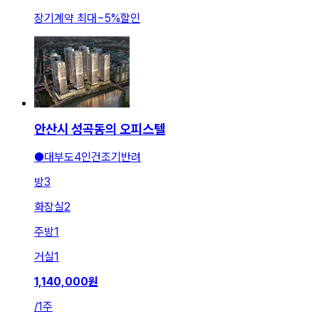
장기계약 최대
~
5
%
할인
안산시 성곡동의 오피스텔
●대부도4인건조기반려
방
3
화장실
2
주방
1
거실
1
1,140,000
원
/
1주