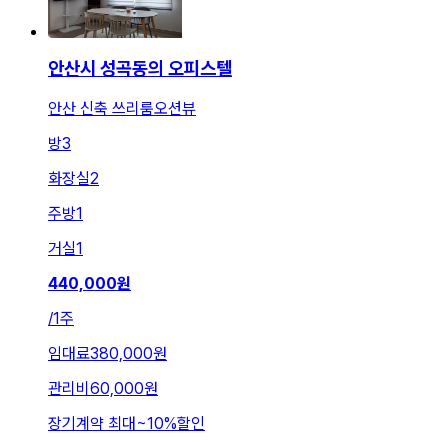
안산시 성곡동의 오피스텔
안산 신축 쓰리룸오션뷰
방
3
화장실
2
주방
1
거실
1
440,000
원
/
1주
임대료
380,000원
관리비
60,000원
장기계약 최대
~
10
%
할인