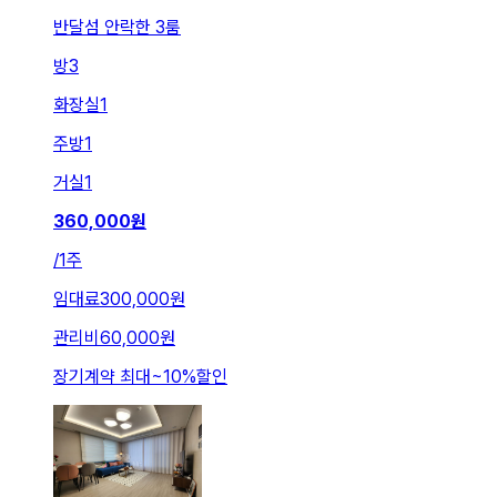
반달섬 안락한 3룸
방
3
화장실
1
주방
1
거실
1
360,000
원
/
1주
임대료
300,000원
관리비
60,000원
장기계약 최대
~
10
%
할인