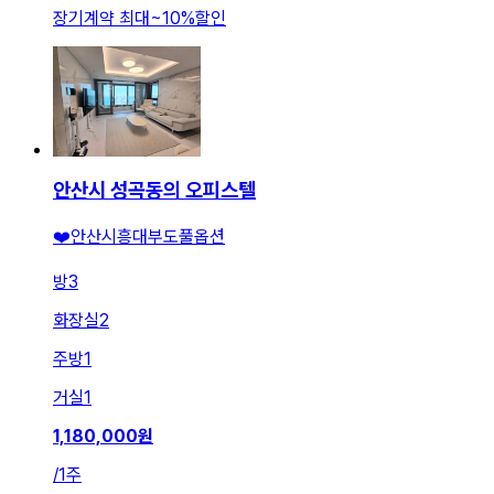
장기계약 최대
~
10
%
할인
안산시 성곡동의 오피스텔
❤️안산시흥대부도풀옵션
방
3
화장실
2
주방
1
거실
1
1,180,000
원
/
1주