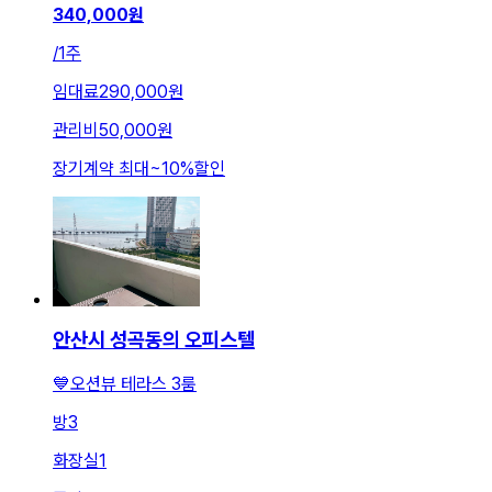
340,000
원
/
1주
임대료
290,000원
관리비
50,000원
장기계약 최대
~
10
%
할인
안산시 성곡동의 오피스텔
💙오션뷰 테라스 3룸
방
3
화장실
1