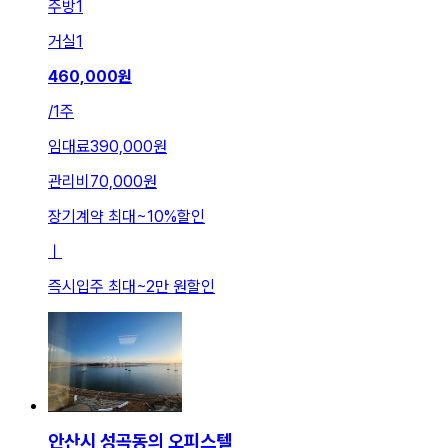
주방
1
거실
1
460,000
원
/
1주
임대료
390,000원
관리비
70,000원
장기계약 최대
~
10
%
할인
ㅣ
즉시입주 최대
~
2만 원
할인
안산시 성곡동의 오피스텔