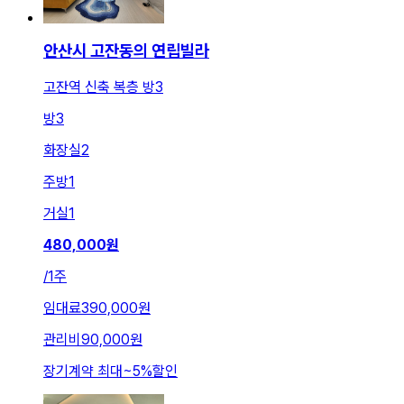
안산시 고잔동의 연립빌라
고잔역 신축 복층 방3
방
3
화장실
2
주방
1
거실
1
480,000
원
/
1주
임대료
390,000원
관리비
90,000원
장기계약 최대
~
5
%
할인