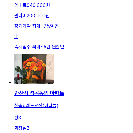
임대료
940,000원
관리비
200,000원
장기계약 최대
~
7
%
할인
ㅣ
즉시입주 최대
~
5만 원
할인
안산시 성곡동의 아파트
신축⭐️레드오션(바다뷰)
방
3
화장실
2