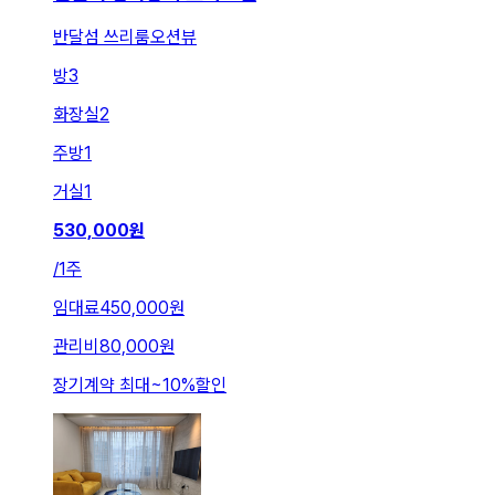
반달섬 쓰리룸오션뷰
방
3
화장실
2
주방
1
거실
1
530,000
원
/
1주
임대료
450,000원
관리비
80,000원
장기계약 최대
~
10
%
할인