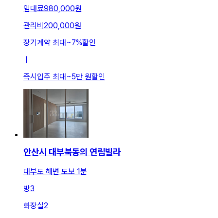
임대료
980,000원
관리비
200,000원
장기계약 최대
~
7
%
할인
ㅣ
즉시입주 최대
~
5만 원
할인
안산시 대부북동의 연립빌라
대부도 해변 도보 1분
방
3
화장실
2