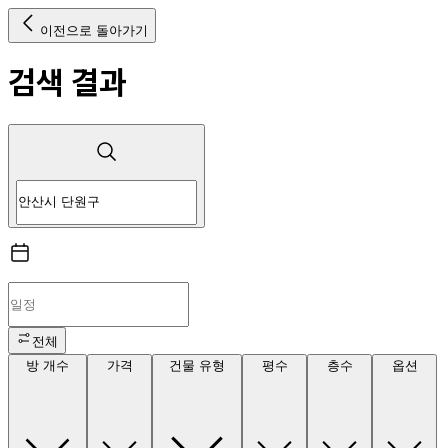
이전으로 돌아가기
검색 결과
전체
방 개수
가격
건물 유형
평수
층수
옵션