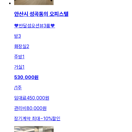
안산시 성곡동의 오피스텔
🧡반달섬오션뷰3룸🧡
방
3
화장실
2
주방
1
거실
1
530,000
원
/
1주
임대료
450,000원
관리비
80,000원
장기계약 최대
~
10
%
할인