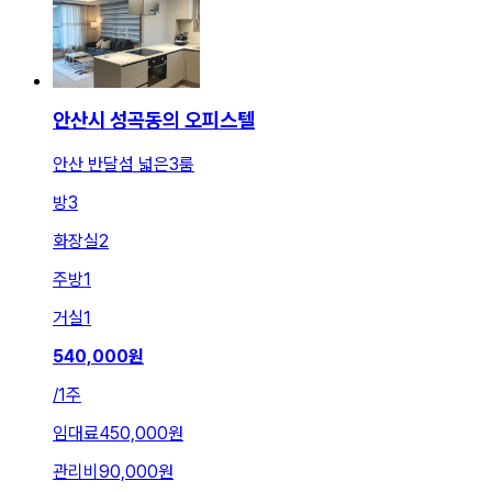
안산시 성곡동의 오피스텔
안산 반달섬 넓은3룸
방
3
화장실
2
주방
1
거실
1
540,000
원
/
1주
임대료
450,000원
관리비
90,000원