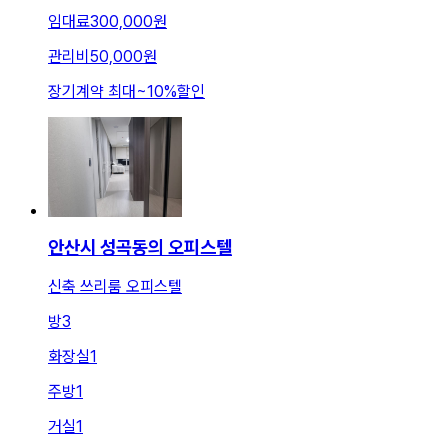
임대료
300,000원
관리비
50,000원
장기계약 최대
~
10
%
할인
안산시 성곡동의 오피스텔
신축 쓰리룸 오피스텔
방
3
화장실
1
주방
1
거실
1