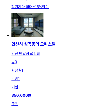
장기계약 최대
~
15
%
할인
안산시 성곡동의 오피스텔
안산 반달섬 쓰리룸
방
3
화장실
1
주방
1
거실
1
350,000
원
/
1주