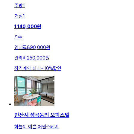
주방
1
거실
1
1,140,000
원
/
1주
임대료
890,000원
관리비
250,000원
장기계약 최대
~
10
%
할인
안산시 성곡동의 오피스텔
하늘이 예쁜 어썸스테이