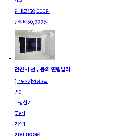
/
1주
임대료
150,000원
관리비
50,000원
안산시 선부동의 연립빌라
[르노22]안산3룸
방
3
화장실
2
주방
1
거실
1
260,000
원