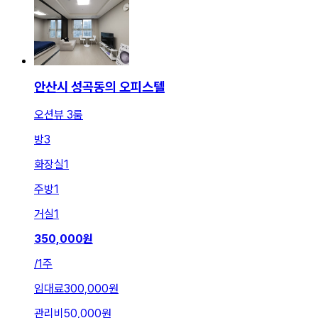
안산시 성곡동의 오피스텔
오션뷰 3룸
방
3
화장실
1
주방
1
거실
1
350,000
원
/
1주
임대료
300,000원
관리비
50,000원