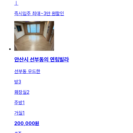
ㅣ
즉시입주 최대
~
3만 원
할인
안산시 선부동의 연립빌라
선부동 우드한
방
3
화장실
2
주방
1
거실
1
200,000
원